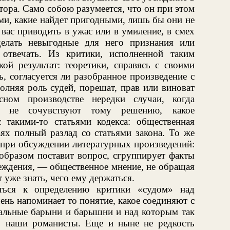
тора. Само собою разумеется, что он при этом
ми, какие найдет пригодными, лишь бы они не
вас приводить в ужас или в умиление, в смех
делать невыгодные для него признания или
отвечать. Из критики, исполненной таким
ой результат: теоретики, справясь с своими
ь, согласуется ли разобранное произведение с
олняя роль судей, порешат, прав или виноват
сном производстве нередки случаи, когда
о не сочувствуют тому решению, какое
 такими-то статьями кодекса: общественная
аях полный разлад со статьями закона. То же
 при обсуждении литературных произведений:
образом поставит вопрос, сгруппирует факты
беждения, — общественное мнение, не обращая
 уже знать, чего ему держаться.
еться к определению критики «судом» над
ень напоминает то понятие, какое соединяют с
льные барыни и барышни и над которым так
, наши романисты. Еще и ныне не редкость