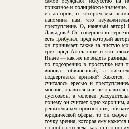
самое осуждают искусство на н
приказное и полицейское значение.
из авторов, о котором мы высказ
напомнил нам, что неуважител
преступление. О, наивный автор!
Давыдова! Он совершенно серьезн
есть трибунал, пред который автор
он принимает также за чистую мо
грех пред Аполлоном и что плохих
Иначе — как же не видеть разницы
по подозрению в проступке или п
виноват обвиненный; а писател
подвергается критике? Кажется,
считалось ересью и преступление
мнение, нравится или не нравится е
пустозвон, а человек рассудитель
почему он считает одно хорошим, а
решительным приговором, обязате
юридической сферы, то он скорее 
точку зрения, которая ему кажется 
подробности дела, как он его поним