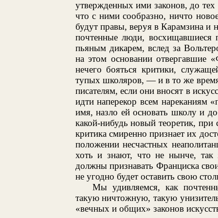
утвержденных ими законов, до тех 
что с ними сообразно, ничто новое
будут правы, веруя в Карамзина и 
почтенные люди, восхищавшиеся 
пьяным дикарем, вслед за Вольте
на этом основании отвергавшие «
нечего бояться критики, служащ
тупых школяров, — и в то же врем
писателям, если они вносят в иску
идти наперекор всем нареканиям «п
имя, назло ей основать школу и до
какой-нибудь новый теоретик, при с
критика смиренно признает их досто
положении несчастных неаполитан
хоть и знают, что не нынче, так 
должны признавать Франциска свои
не угодно будет оставить свою стол
Мы удивляемся, как почтенн
такую ничтожную, такую унизител
«вечных и общих» законов искусств