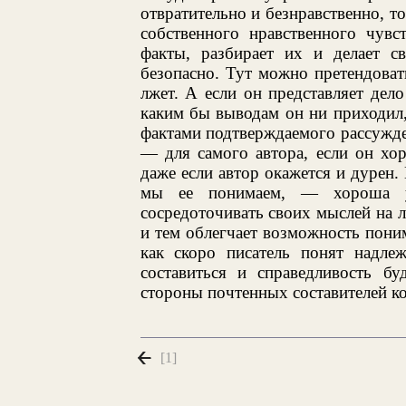
отвратительно и безнравственно, т
собственного нравственного чувс
факты, разбирает их и делает с
безопасно. Тут можно претендовать
лжет. А если он представляет дел
каким бы выводам он ни приходил, 
фактами подтверждаемого рассужден
— для самого автора, если он хо
даже если автор окажется и дурен.
мы ее понимаем, — хороша 
сосредоточивать своих мыслей на ли
и тем облегчает возможность поним
как скоро писатель понят надле
составиться и справедливость бу
стороны почтенных составителей ко
[1]