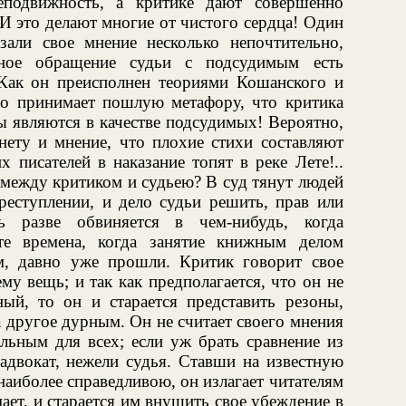
еподвижность, а критике дают совершенно
 И это делают многие от чистого сердца! Один
али свое мнение несколько непочтительно,
ьное обращение судьи с подсудимым есть
 Как он преисполнен теориями Кошанского и
о принимает пошлую метафору, что критика
ы являются в качестве подсудимых! Вероятно,
нету и мнение, что плохие стихи составляют
 писателей в наказание топят в реке Лете!..
 между критиком и судьею? В суд тянут людей
реступлении, и дело судьи решить, прав или
ь разве обвиняется в чем-нибудь, когда
 те времена, когда занятие книжным делом
м, давно уже прошли. Критик говорит свое
му вещь; и так как предполагается, что он не
ный, то он и старается представить резоны,
 другое дурным. Он не считает своего мнения
льным для всех; если уж брать сравнение из
адвокат, нежели судья. Ставши на известную
наиболее справедливою, он излагает читателям
ает, и старается им внушить свое убеждение в