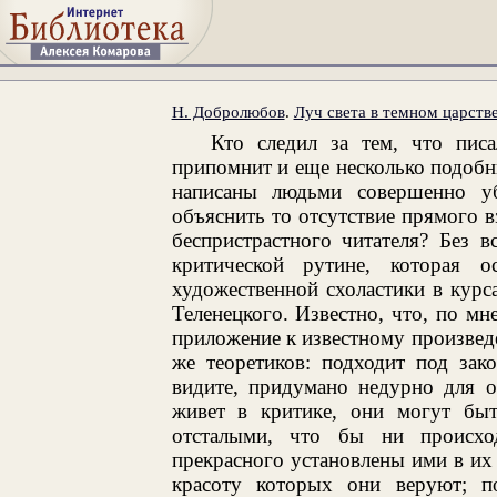
Н. Добролюбов
.
Луч света в темном царств
Кто следил за тем, что пис
припомнит и еще несколько подобны
написаны людьми совершенно у
объяснить то отсутствие прямого в
беспристрастного читателя? Без в
критической рутине, которая 
художественной схоластики в курс
Теленецкого. Известно, что, по мн
приложение к известному произвед
же теоретиков: подходит под за
видите, придумано недурно для о
живет в критике, они могут быт
отсталыми, что бы ни происхо
прекрасного установлены ими в их 
красоту которых они веруют; п