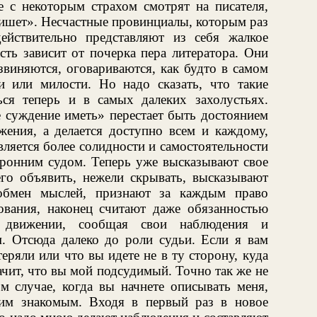
ые с некоторым страхом смотрят на писателя,
пишет». Несчастные провинциалы, которым раз
ействительно представляют из себя жалкое
ть зависит от почерка пера литератора. Они
извиняются, оговариваются, как будто в самом
 или милости. Но надо сказать, что такие
ся теперь и в самых далеких захолустьях.
е суждение иметь» перестает быть достоянием
жения, а делается доступно всем и каждому,
вляется более солидности и самостоятельности
оронним судом. Теперь уже высказывают свое
его объявить, нежели скрывать, высказывают
обмен мыслей, признают за каждым право
бования, наконец считают даже обязанностью
 движении, сообщая свои наблюдения и
м. Отсюда далеко до роли судьи. Если я вам
еряли или что вы идете не в ту сторону, куда
начит, что вы мой подсудимый. Точно так же не
 случае, когда вы начнете описывать меня,
им знакомым. Входя в первый раз в новое