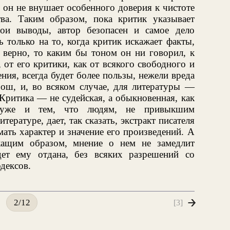
о он не внушает особенного доверия к чистоте
тва. Таким образом, пока критик указывает
вои выводы, автор безопасен и самое дело
 только на то, когда критик искажает факты,
о верно, то каким бы тоном он ни говорил, к
от его критики, как от всякого свободного и
ия, всегда будет более пользы, нежели вреда
рош, и, во всяком случае, для литературы —
 Критика — не судейская, а обыкновенная, как
уже и тем, что людям, не привыкшим
тературе, дает, так сказать, экстракт писателя
ать характер и значение его произведений. А
жащим образом, мнение о нем не замедлит
дет ему отдана, без всяких разрешений со
дексов.
[3]
2/12