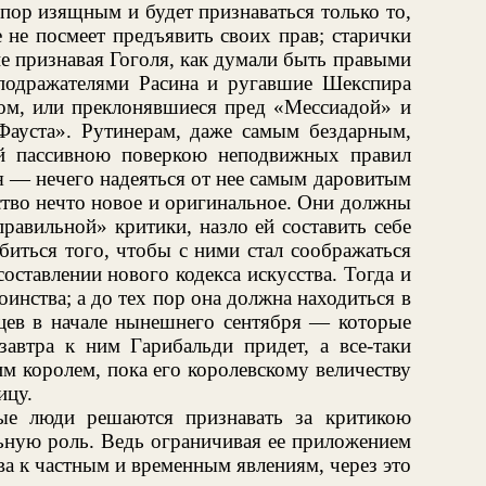
пор изящным и будет признаваться только то,
 не посмеет предъявить своих прав; старички
не признавая Гоголя, как думали быть правыми
подражателями Расина и ругавшие Шекспира
ром, или преклонявшиеся пред «Мессиадой» и
Фауста». Рутинерам, даже самым бездарным,
ей пассивною поверкою неподвижных правил
я — нечего надеяться от нее самым даровитым
сство нечто новое и оригинальное. Они должны
равильной» критики, назло ей составить себе
биться того, чтобы с ними стал соображаться
оставлении нового кодекса искусства. Тогда и
инства; а до тех пор она должна находиться в
цев в начале нынешнего сентября — которые
завтра к ним Гарибальди придет, а все-таки
м королем, пока его королевскому величеству
ицу.
ые люди решаются признавать за критикою
ьную роль. Ведь ограничивая ее приложением
а к частным и временным явлениям, через это