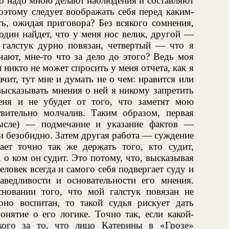
то надо мною делают наблюдения и составляют
оэтому следует воображать себя перед каким-
ть, ожидая приговора? Без всякого сомнения,
один найдет, что у меня нос велик, другой —
галстук дурно повязан, четвертый — что я
чают, мне-то что за дело до этого? Ведь моя
никто не может спросить у меня отчета, как я
чит, тут мне и думать не о чем: нравится или
 высказывать мнения о ней я никому запретить
еня и не убудет от того, что заметят мою
твительно молчалив. Таким образом, первая
мысле) — подмечание и указание фактов —
и безобидно. Затем другая работа — суждение
ет точно так же держать того, кто судит,
 о ком он судит. Это потому, что, высказывая
ловек всегда и самого себя подвергает суду и
аведливости и основательности его мнения.
сновании того, что мой галстук повязан не
но воспитан, то такой судья рискует дать
нятие о его логике. Точно так, если какой-
кого за то, что лицо Катерины в «Грозе»