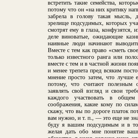
встретить такие семейства, котор
потому что он «на них критику на
забрела в голову такая мысль, д
зрелище подсудимых, которых учас
смотрят ему в глаза, конфузятся, 
деле виноватые, ожидающие казни
наивные люди начинают выводить
Вместе с тем как право «сметь сво
только известного ранга или поло
вместе с тем и в частной жизни поя
и менее трепета пред всяким пост
мнение просто затем, что лучше 
потому, что считают полезным 
заявлять свой взгляд и свои тре
каждого участвовать в общем
соображения, какие кому по сила
скажу, что вы по дороге платок пот
вам нужно, и т. п., — это еще не з
буду я вашим подсудимым и в том
желая дать обо мне понятие ваш