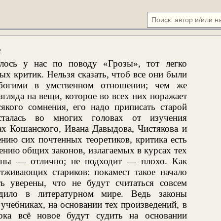
е
алось у нас по поводу «Грозы», тот легко
х критик. Нельзя сказать, чтоб все они были
богими в умственном отношении; чем же
згляда на вещи, которое во всех них поражает
сякого сомнения, его надо приписать старой
осталась во многих головах от изучения
ах Кошанского, Ивана Давыдова, Чистякова и
ению сих почтенных теоретиков, критика есть
ению общих законов, излагаемых в курсах тех
коны — отлично; не подходит — плохо. Как
тживающих стариков: покамест такое начало
ь уверены, что не будут считаться совсем
дило в литературном мире. Ведь законы
учебниках, на основании тех произведений, в
ока всё новое будут судить на основании