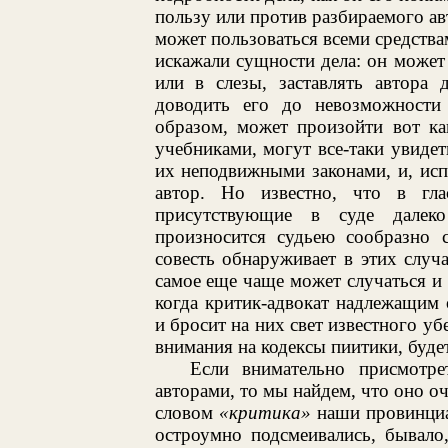
пользу или против разбираемого ав
может пользоваться всеми средства
искажали сущности дела: он может 
или в слезы, заставлять автора 
доводить его до невозможности 
образом, может произойти вот как
учебниками, могут все-таки увидет
их неподвижными законами, и, исп
автор. Но известно, что в гла
присутствующие в суде далек
произносится судьею сообразно с
совесть обнаруживает в этих случ
самое еще чаще может случаться и
когда критик-адвокат надлежащим 
и бросит на них свет известного у
внимания на кодексы пиитики, будет
Если внимательно присмотр
авторами, то мы найдем, что оно оч
словом
«критика»
наши провинциа
остроумно подсмеивались, бывало