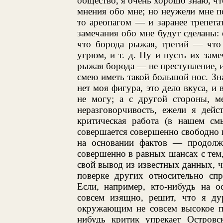
общество, я очень хорошо знаю, ч
мнения обо мне; но неужели мне п
то ареопагом — и заранее трепета
замечания обо мне будут сделаны: 
что борода рыжая, третий — что 
угрюм, и т. д. Ну и пусть их заме
рыжая борода — не преступление, и 
смею иметь такой большой нос. Зна
нет моя фигура, это дело вкуса, и
не могу; а с другой стороны, м
неразговорчивость, ежели я дейс
критическая работа (в нашем с
совершается совершенно свободно 
на основании фактов — продолжа
совершенно в равных шансах с тем,
свой вывод из известных данных, че
поверке других относительно спр
Если, например, кто-нибудь на о
совсем изящно, решит, что я дур
окружающим не совсем высокое по
нибудь критик упрекает Островс