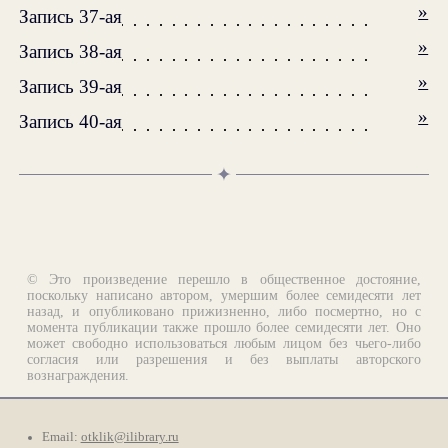
»
Запись 37-ая
»
Запись 38-ая
»
Запись 39-ая
»
Запись 40-ая
✦
© Это произведение перешло в общественное достояние,
поскольку написано автором, умершим более семидесяти лет
назад, и опубликовано прижизненно, либо посмертно, но с
момента публикации также прошло более семидесяти лет. Оно
может свободно использоваться любым лицом без чьего-либо
согласия или разрешения и без выплаты авторского
вознаграждения.
Email:
otklik@ilibrary.ru