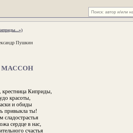
иприды...»)
ександр Пушкин
. МАССОН
, крестница Киприды,
удо красоты,
ласки и обиды
ть привыкла ты!
м сладострастья
ожа сердце в нас,
ительного счастья