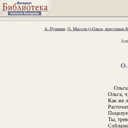
А. Пушкин
.
О. Массон («Ольга, крестница К
Ал
О
Ольга
Ольга, ч
Как же 
Расточа
Поцелуе
Ты, трев
Соблазн