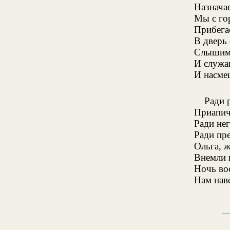
Назнача
Мы с го
Прибега
В дверь
Слышим 
И служа
И насме
Ради 
Приапич
Ради нег
Ради пре
Ольга, 
Внемли 
Ночь во
Нам нав