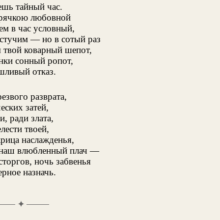
ешь тайный час.
рячкою любовной
ем в час условный,
 стучим — но в сотый раз
твой коварный шепот,
нки сонный ропот,
шливый отказ.
резвого разврата,
еских затей,
и, ради злата,
лести твоей,
жрица наслажденья,
наш влюбленный плач —
сторгов, ночь забвенья
ерное назначь.
✦