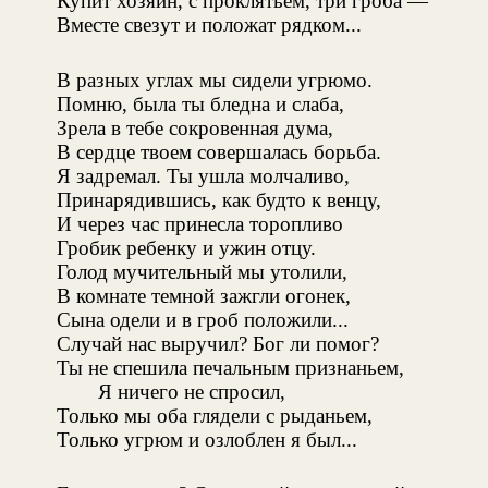
Купит хозяин, с проклятьем, три гроба —
Вместе свезут и положат рядком...
В разных углах мы сидели угрюмо.
Помню, была ты бледна и слаба,
Зрела в тебе сокровенная дума,
В сердце твоем совершалась борьба.
Я задремал. Ты ушла молчаливо,
Принарядившись, как будто к венцу,
И через час принесла торопливо
Гробик ребенку и ужин отцу.
Голод мучительный мы утолили,
В комнате темной зажгли огонек,
Сына одели и в гроб положили...
Случай нас выручил? Бог ли помог?
Ты не спешила печальным признаньем,
Я ничего не спросил,
Только мы оба глядели с рыданьем,
Только угрюм и озлоблен я был...