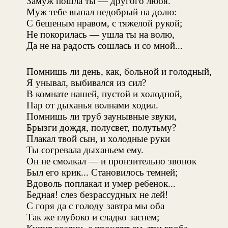
Замуж пошла ты — другого любя.
Муж тебе выпал недобрый на долю:
С бешеным нравом, с тяжелой рукой;
Не покорилась — ушла ты на волю,
Да не на радость сошлась и со мной...
Помнишь ли день, как, больной и голодный,
Я унывал, выбивался из сил?
В комнате нашей, пустой и холодной,
Пар от дыханья волнами ходил.
Помнишь ли труб заунывные звуки,
Брызги дождя, полусвет, полутьму?
Плакал твой сын, и холодные руки
Ты согревала дыханьем ему.
Он не смолкал — и пронзительно звонок
Был его крик... Становилось темней;
Вдоволь поплакал и умер ребенок...
Бедная! слез безрассудных не лей!
С горя да с голоду завтра мы оба
Так же глубоко и сладко заснем;