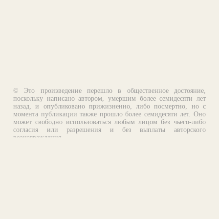
© Это произведение перешло в общественное достояние,
поскольку написано автором, умершим более семидесяти лет
назад, и опубликовано прижизненно, либо посмертно, но с
момента публикации также прошло более семидесяти лет. Оно
может свободно использоваться любым лицом без чьего-либо
согласия или разрешения и без выплаты авторского
вознаграждения.
Email:
otklik@ilibrary.ru
О библиотеке
Реклама на сайте
©1996—2026 Алексей Комаров. Подборка произведений,
оформление, программирование.