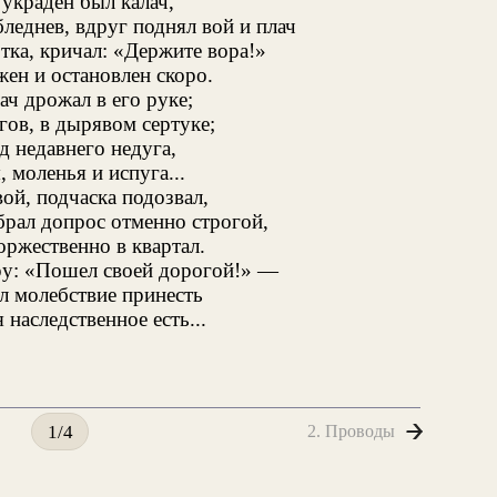
 украден был калач,
леднев, вдруг поднял вой и плач
отка, кричал: «Держите вора!»
ен и остановлен скоро.
ч дрожал в его руке;
гов, в дырявом сертуке;
д недавнего недуга,
, моленья и испуга...
ой, подчаска подозвал,
брал допрос отменно строгой,
оржественно в квартал.
ру: «Пошел своей дорогой!» —
л молебствие принесть
я наследственное есть...
2. Проводы
1/4