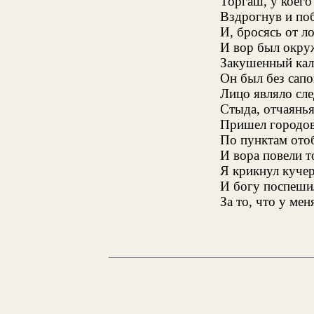
Торгаш, у коего
Вздрогнув и поб
И, бросясь от л
И вор был окруж
Закушенный кала
Он был без сапо
Лицо являло сле
Стыда, отчаянья
Пришел городов
По пунктам ото
И вора повели т
Я крикнул куче
И богу поспеши
За то, что у мен