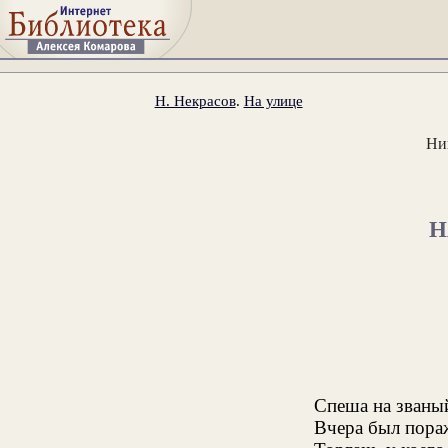
Н. Некрасов
.
На улице
Ни
Н
Спеша на званый
Вчера был пораж