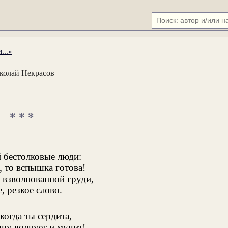
...»
колай Некрасов
* * *
 бестолковые люди:
, то вспышка готова!
 взволнованной груди,
, резкое слово.
когда ты сердита,
ушу волнует и мучит!