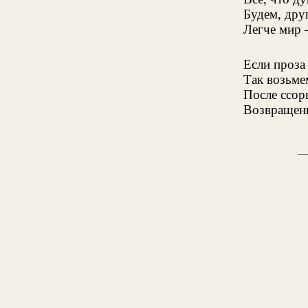
Будем, дру
Легче мир 
Если проза
Так возьмем
После ссор
Возвращень