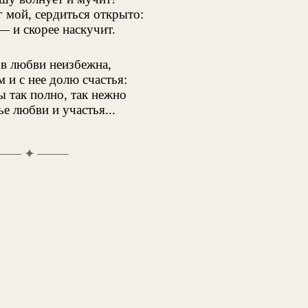
г мой, сердиться открыто:
— и скорее наскучит.
 в любви неизбежна,
 и с нее долю счастья:
ы так полно, так нежно
е любви и участья...
✦