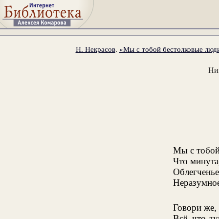
Н. Некрасов
.
«Мы с тобой бестолковые люди
Ни
Мы с тобой
Что минута
Облегченье
Неразумное
Говори же, 
Всё, что д