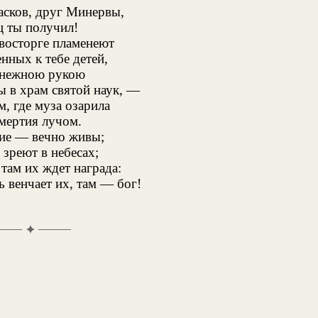
асков, друг Минервы,
ц ты получил!
 восторге пламенеют
нных к тебе детей,
нежною рукою
ы в храм святой наук, —
м, где муза озарила
мертия лучом.
гие — вечно живы;
зреют в небесах;
 там их ждет награда:
ь венчает их, там — бог!
✦