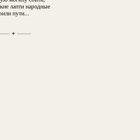
кие лапти народные
или пути...
✦