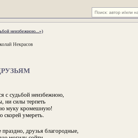
ьбой неизбежною...»)
колай Некрасов
ДРУЗЬЯМ
я с судьбой неизбежною,
ы, ни силы терпеть
ю муку кромешную!
 скорей умереть.
 праздно, друзья благородные,
кую могилу сойти,