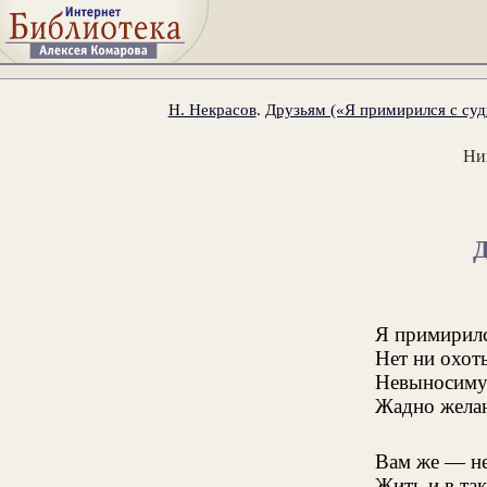
Н. Некрасов
.
Друзьям («Я примирился с суд
Ни
Я примирилс
Нет ни охот
Невыносиму
Жадно желаю
Вам же — не
Жить и в та