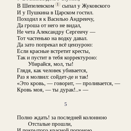
1
В Шепелевском
сыпал у Жуковского
И у Пушкина в Царском гостил.
Походил я к Василью Андреичу,
Да гроша от него не видал,
Не чета Александру Сергеичу —
Тот частенько на водку давал.
Да зато попрекал всё цензурою:
Если красные встретит кресты,
Так и пустит в тебя корректурою:
Убирайся, мол, ты!
Глядя, как человек убивается,
Раз я молвил: сойдет-де и так!
«Это кровь, — говорит, — проливается, —
Кровь моя, — ты дурак!..» —
5
Полно ждать! за последней колонною
Отсталые прошли,
И покрытого красной попоною