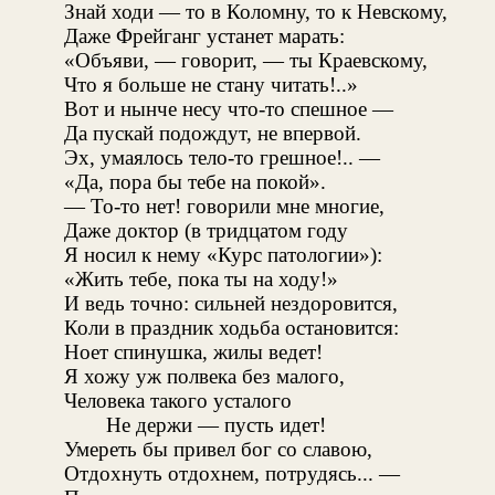
Знай ходи — то в Коломну, то к Невскому,
Даже Фрейганг устанет марать:
«Объяви, — говорит, — ты Краевскому,
Что я больше не стану читать!..»
Вот и нынче несу что-то спешное —
Да пускай подождут, не впервой.
Эх, умаялось тело-то грешное!.. —
«Да, пора бы тебе на покой».
— То-то нет! говорили мне многие,
Даже доктор (в тридцатом году
Я носил к нему «Курс патологии»):
«Жить тебе, пока ты на ходу!»
И ведь точно: сильней нездоровится,
Коли в праздник ходьба остановится:
Ноет спинушка, жилы ведет!
Я хожу уж полвека без малого,
Человека такого усталого
Не держи — пусть идет!
Умереть бы привел бог со славою,
Отдохнуть отдохнем, потрудясь... —