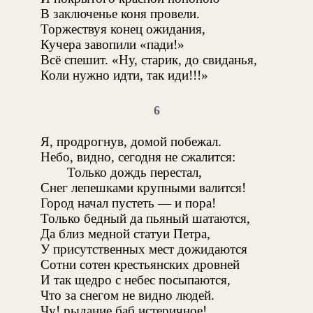
В заключенье коня провели.
Торжествуя конец ожидания,
Кучера завопили «пади!»
Всё спешит. «Ну, старик, до свиданья,
Коли нужно идти, так иди!!!»
6
Я, продрогнув, домой побежал.
Небо, видно, сегодня не сжалится:
Только дождь перестал,
Снег лепешками крупными валится!
Город начал пустеть — и пора!
Только бедный да пьяный шатаются,
Да близ медной статуи Петра,
У присутственных мест дожидаются
Сотни сотен крестьянских дровней
И так щедро с небес посыпаются,
Что за снегом не видно людей.
Чу! рыдание баб истеричное!