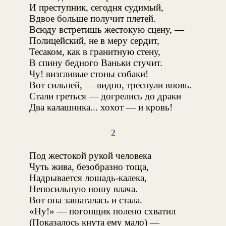
И преступник, сегодня судимый,
Вдвое больше получит плетей.
Всюду встретишь жестокую сцену, —
Полицейский, не в меру сердит,
Тесаком, как в гранитную стену,
В спину бедного Ваньки стучит.
Чу! визгливые стоны собаки!
Вот сильней, — видно, треснули вновь.
Стали греться — догрелись до драки
Два калашника... хохот — и кровь!
2
Под жестокой рукой человека
Чуть жива, безобразно тоща,
Надрывается лошадь-калека,
Непосильную ношу влача.
Вот она зашаталась и стала.
«Ну!» — погонщик полено схватил
(Показалось кнута ему мало) —