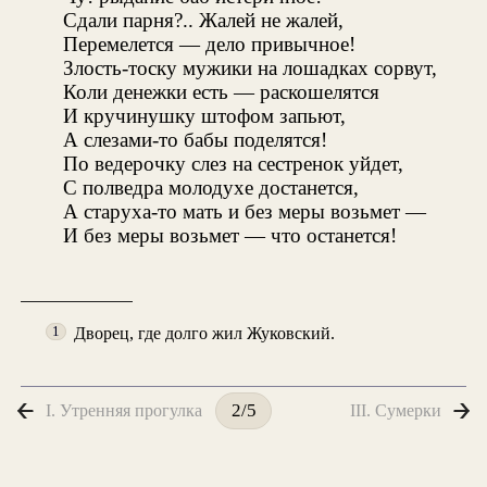
Сдали парня?.. Жалей не жалей,
Перемелется — дело привычное!
Злость-тоску мужики на лошадках сорвут,
Коли денежки есть — раскошелятся
И кручинушку штофом запьют,
А слезами-то бабы поделятся!
По ведерочку слез на сестренок уйдет,
С полведра молодухе достанется,
А старуха-то мать и без меры возьмет —
И без меры возьмет — что останется!
Дворец, где долго жил Жуковский.
1
I. Утренняя прогулка
III. Сумерки
2/5