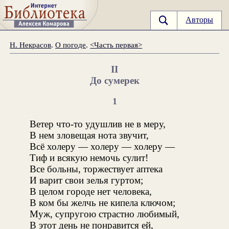
Авторы
Н. Некрасов
.
О погоде
.
<Часть первая>
II
До сумерек
1
Ветер что-то удушлив не в меру,
В нем зловещая нота звучит,
Всё холеру — холеру — холеру —
Тиф и всякую немочь сулит!
Все больны, торжествует аптека
И варит свои зелья гуртом;
В целом городе нет человека,
В ком бы желчь не кипела ключом;
Муж, супругою страстно любимый,
В этот день не понравится ей,