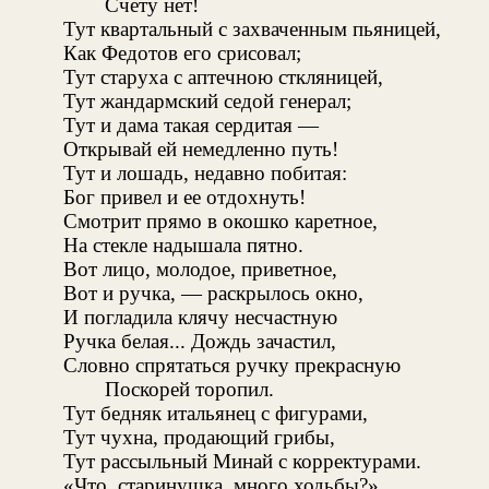
Счету нет!
Тут квартальный с захваченным пьяницей,
Как Федотов его срисовал;
Тут старуха с аптечною сткляницей,
Тут жандармский седой генерал;
Тут и дама такая сердитая —
Открывай ей немедленно путь!
Тут и лошадь, недавно побитая:
Бог привел и ее отдохнуть!
Смотрит прямо в окошко каретное,
На стекле надышала пятно.
Вот лицо, молодое, приветное,
Вот и ручка, — раскрылось окно,
И погладила клячу несчастную
Ручка белая... Дождь зачастил,
Словно спрятаться ручку прекрасную
Поскорей торопил.
Тут бедняк итальянец с фигурами,
Тут чухна, продающий грибы,
Тут рассыльный Минай с корректурами.
«Что, старинушка, много ходьбы?»