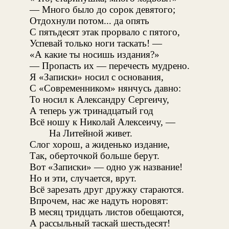
— Много было до сорок девятого;
Отдохнули потом... да опять
С пятьдесят этак прорвало с пятого,
Успевай только ноги таскать! —
«А какие ты носишь издания?»
— Пропасть их — перечесть мудрено.
Я «Записки» носил с основания,
С «Современником» нянчусь давно:
То носил к Александру Сергеичу,
А теперь уж тринадцатый год
Всё ношу к Николай Алексеичу, —
На Литейной живет.
Слог хорош, а жиденько издание,
Так, оберточкой больше берут.
Вот «Записки» — одно уж название!
Но и эти, случается, врут.
Всё зарезать друг дружку стараются.
Впрочем, нас же надуть норовят:
В месяц тридцать листов обещаются,
А рассыльный таскай шестьдесят!