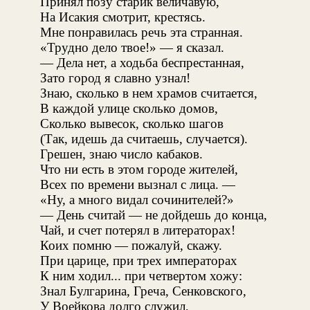
Принял позу старик величавую,
На Исакия смотрит, крестясь.
Мне понравилась речь эта странная.
«Трудно дело твое!» — я сказал.
— Дела нет, а ходьба беспрестанная,
Зато город я славно узнал!
Знаю, сколько в нем храмов считается,
В каждой улице сколько домов,
Сколько вывесок, сколько шагов
(Так, идешь да считаешь, случается).
Грешен, знаю число кабаков.
Что ни есть в этом городе жителей,
Всех по времени вызнал с лица. —
«Ну, а много видал сочинителей?»
— День считай — не дойдешь до конца,
Чай, и счет потерял в литераторах!
Коих помню — пожалуй, скажу.
При царице, при трех императорах
К ним ходил... при четвертом хожу:
Знал Булгарина, Греча, Сенковского,
У Воейкова долго служил,