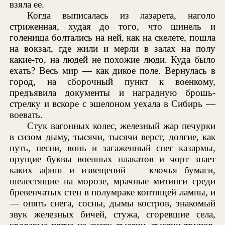
взяла ее.
Когда выписалась из лазарета, наголо
стриженная, худая до того, что шинель и
голенища болтались на ней, как на скелете, пошла
на вокзал, где жили и мерли в залах на полу
какие-то, на людей не похожие люди. Куда было
ехать? Весь мир — как дикое поле. Вернулась в
город, на сборочный пункт к военкому,
предъявила документы и наградную брошь-
стрелку и вскоре с эшелоном уехала в Сибирь —
воевать.
Стук вагонных колес, железный жар печурки
в сизом дыму, тысячи, тысячи верст, долгие, как
путь, песни, вонь и загаженный снег казармы,
орущие буквы военных плакатов и чорт знает
каких афиш и извещений — клочья бумаги,
шелестящие на морозе, мрачные митинги среди
бревенчатых стен в полумраке коптящей лампы, и
— опять снега, сосны, дымы костров, знакомый
звук железных бичей, стужа, сгоревшие села,