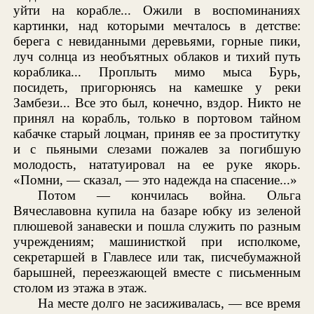
уйти на корабле... Ожили в воспоминаниях
картинки, над которыми мечталось в детстве:
берега с невиданными деревьями, горные пики,
луч солнца из необъятных облаков и тихий путь
кораблика... Проплыть мимо мыса Бурь,
посидеть, пригорюнясь на камешке у реки
Замбези... Все это был, конечно, вздор. Никто не
принял на корабль, только в портовом тайном
кабачке старый лоцман, приняв ее за проститутку
и с пьяными слезами пожалев за погибшую
молодость, нататуировал на ее руке якорь.
«Помни, — сказал, — это надежда на спасение...»
Потом — кончилась война. Ольга
Вячеславовна купила на базаре юбку из зеленой
плюшевой занавески и пошла служить по разным
учреждениям; машинисткой при исполкоме,
секретаршей в Главлесе или так, писчебумажной
барышней, переезжающей вместе с письменным
столом из этажа в этаж.
На месте долго не засиживалась, — все время