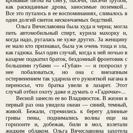
кровавые пятна на снегу, тысячи, тысячи трупов,
как раскиданные дрова, заносимые поземкой...
Все это путалось в ее воспоминаниях, сливалось в
один долгий свиток нескончаемых бедствий.
Ольга Вячеславовна была худа и черна; могла
пить автомобильный спирт, курила махорку и,
когда надо, ругалась не хуже других. За женщину
ее мало кто признавал, была уж очень тоща и зла,
как гадюка. Был один случай, когда к ней ночью в
казарме подкатил браток, бездомный фронтовик с
большими губами — «Губан» — и попросил у
нее побаловаться, но она с внезапным
остервенением так ударила его рукояткой нагана в
переносье, что братка увели в лазарет. Этот
случай отбил охоту даже и думать о «Гадючке»...
Весной занесло ее во Владивосток. В жизни в
первый раз она увидела океан — синий, темный,
живой. Бежали, стремились к берегу длинные
гривы пены, поднимались волны еще на
горизонте и, добежав, били в мол, взлетали
жидким облаком. Ольга Вячеславовна захотела