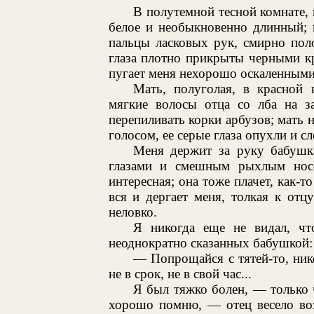
В полутемной тесной комнате, 
белое и необыкновенно длинный; 
пальцы ласковых рук, смирно пол
глаза плотно прикрыты черными к
пугает меня нехорошо оскаленными
Мать, полуголая, в красной 
мягкие волосы отца со лба на з
перепиливать корки арбузов; мать
голосом, ее серые глаза опухли и с
Меня держит за руку бабушк
глазами и смешным рыхлым носо
интересная; она тоже плачет, как-
вся и дергает меня, толкая к отц
неловко.
Я никогда еще не видал, чт
неоднократно сказанных бабушкой:
— Попрощайся с тятей-то, ник
не в срок, не в свой час...
Я был тяжко болен, — только ч
хорошо помню, — отец весело воз