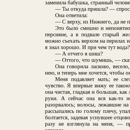
заменила бабушка, странный челове
— Ты откуда пришла? — спроси
Она ответила:
— С верху, из Нижнего, да не п
Это было смешно и непонятно
персияне, а в подвале старый же
можно съехать верхом на перилах и
я знал хорошо. И при чем тут вода?
— А отчего я шиш?
— Оттого, что шумишь, — сказа
Она говорила ласково, весело
нею, и теперь мне хочется, чтобы о
Меня подавляет мать; ее сл
чувство. Я впервые вижу ее такою
она чистая, гладкая и большая, как
руки. А сейчас она вся как-то н
разорвалось; волосы, лежавшие на
рассыпались по голому плечу, упали
болтается, задевая уснувшее отцово
разу не взглянула на меня, — пр