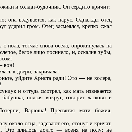
жики и солдат-будочник. Он сердито кричит:
ю; она вздувается, как парус. Однажды отец
руг ударил гром. Отец засмеялся, крепко сжал
 с пола, тотчас снова осела, опрокинулась на
 слепое, белое лицо посинело, и, оскалив зубы,
осом:
— вон!
лась к двери, закричала:
оньте, уйдите Христа ради! Это — не холера,
!
сундук и оттуда смотрел, как мать извивается
 бабушка, ползая вокруг, говорит ласково и
терпи, Варюша! Пресвятая мати божия,
лу около отца, задевают его, стонут и кричат,
я. Это длилось долго — возня на полу; не