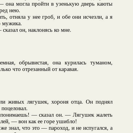
 — она могла пройти в узенькую дверь каюты
ред нею.
, отняла у нее гроб, и обе они исчезли, а я
о мужика.
сказал он, наклонясь ко мне.
емная, обрывистая, она курилась туманом,
лько что отрезанный от каравая.
рыли живых лягушек, хороня отца. Он поднял
и поцеловал.
е понимаешь! — сказал он. — Лягушек жалеть
лей, — вон как ее горе ушибло!
же знал, что это — пароход, и не испугался, а