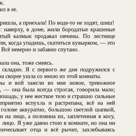
к.
л я ее.
ришла, а приехала! По воде-то не ходят, шиш!
: наверху, в доме, жили бородатые крашеные
лтый калмык продавал овчины. По лестнице
ли, когда упадешь, скатиться кувырком, — это
 Всё неверно и забавно спутано.
ла она, тоже смеясь.
, складно. Я с первого же дня подружился с
на скорее ушла со мною из этой комнаты.
езы и вой зажгли во мне новое, тревожное
, — она была всегда строгая, говорила мало;
 лошадь; у нее жесткое тело и страшно сильные
еприятно вспухла и растрепана, всё на ней
 голове аккуратно, большою светлой шапкой,
 на лицо, а половина их, заплетенная в косу,
 лицо. Я уже давно стою в комнате, но она ни
ичесывает отца и всё рычит, захлебываясь