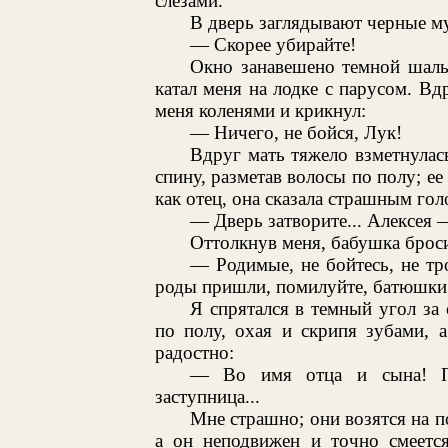
слезами.
В дверь заглядывают черные му
— Скорее убирайте!
Окно занавешено темной шаль
катал меня на лодке с парусом. Вд
меня коленями и крикнул:
— Ничего, не бойся, Лук!
Вдруг мать тяжело взметнулась
спину, разметав волосы по полу; ее
как отец, она сказала страшным гол
— Дверь затворите... Алексея 
Оттолкнув меня, бабушка броси
— Родимые, не бойтесь, не тр
роды пришли, помилуйте, батюшки
Я спрятался в темный угол за 
по полу, охая и скрипя зубами, а
радостно:
— Во имя отца и сына! По
заступница...
Мне страшно; они возятся на по
а он неподвижен и точно смеетс