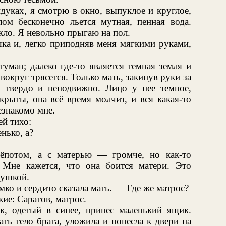
дуках, я смотрю в окно, выпуклое и круглое,
лом бесконечно льется мутная, пенная вода.
кло. Я невольно прыгаю на пол.
ка и, легко приподняв меня мягкими руками,
ман; далеко где-то является темная земля и
 вокруг трясется. Только мать, закинув руки за
е, твердо и неподвижно. Лицо у нее темное,
акрыты, она всё время молчит, и вся какая-то
езнакомо мне.
й тихо:
нько, а?
ёпотом, а с матерью — громче, но как-то
 Мне кажется, что она боится матери. Это
бушкой.
о и сердито сказала мать. — Где же матрос?
жие: Саратов, матрос.
, одетый в синее, принес маленький ящик.
ать тело брата, уложила и понесла к двери на