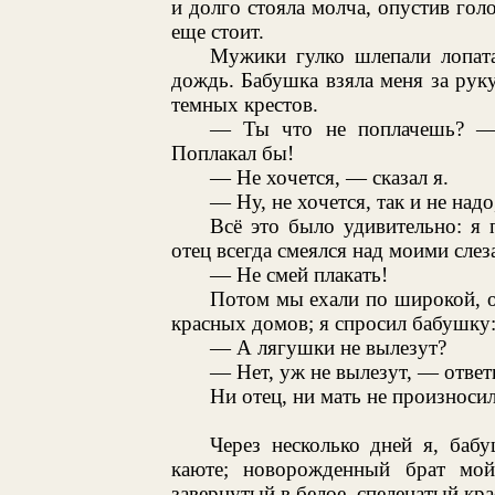
и долго стояла молча, опустив голо
еще стоит.
Мужики гулко шлепали лопата
дождь. Бабушка взяла меня за руку
темных крестов.
— Ты что не поплачешь? — 
Поплакал бы!
— Не хочется, — сказал я.
— Ну, не хочется, так и не над
Всё это было удивительно: я 
отец всегда смеялся над моими слез
— Не смей плакать!
Потом мы ехали по широкой, о
красных домов; я спросил бабушку
— А лягушки не вылезут?
— Нет, уж не вылезут, — ответ
Ни отец, ни мать не произносил
Через несколько дней я, баб
каюте; новорожденный брат мо
завернутый в белое, спеленатый кр