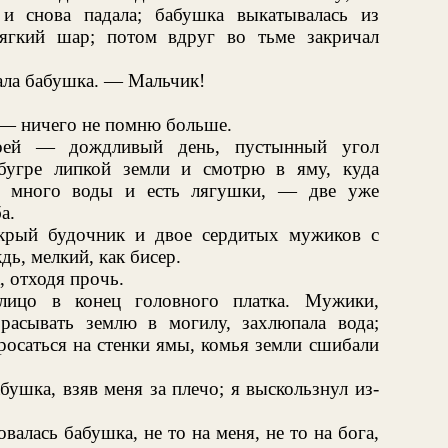
и снова падала; бабушка выкатывалась из
ягкий шар; потом вдруг во тьме закричал
ала бабушка. — Мальчик!
, — ничего не помню больше.
оей — дождливый день, пустынный угол
бугре липкой земли и смотрю в яму, куда
ы много воды и есть лягушки, — две уже
а.
крый будочник и двое сердитых мужиков с
ь, мелкий, как бисер.
 отходя прочь.
 лицо в конец головного платка. Мужики,
расывать землю в могилу, захлюпала вода;
росаться на стенки ямы, комья земли сшибали
ушка, взяв меня за плечо; я выскользнул из-
алась бабушка, не то на меня, не то на бога,