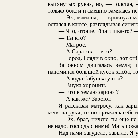
вытянутых руках, но, — толстая,
только боком и смешно замялась пе
— Эх, мамаша, — крикнула мать
остался в каюте, разглядывая синег
— Что, отошел братишка-то? — 
— Ты кто?
— Матрос.
— А Саратов — кто?
— Город. Гляди в окно, вот он!
За окном двигалась земля; т
напоминая большой кусок хлеба, то
— А куда бабушка ушла?
— Внука хоронить.
— Его в землю зароют?
— А как же? Зароют.
Я рассказал матросу, как за
меня на руки, тесно прижал к себе 
— Эх, брат, ничего ты еще н
не надо, господь с ними! Мать пожа
Над нами загудело, завыло. Я у