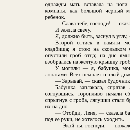
однажды мать вставала на ноги 
комнаты, как большой черный м
ребенок.
— Слава тебе, господи! — сказ
И зажгла свечу.
Я, должно быть, заснул в углу
Второй оттиск в памяти м
кладбища; я стою на скользком 
опустили гроб отца; на дне ям
взобрались на желтую крышку гроб
У могилы — я, бабушка, мо
лопатами. Всех осыпает теплый дожд
— Зарывай, — сказал будочник,
Бабушка заплакала, спрятав
согнувшись, торопливо начали сб
спрыгнув с гроба, лягушки стали б
их на дно.
— Отойди, Леня, — сказала баб
под ее руки, не хотелось уходить.
— Экой ты, господи, — пожалов