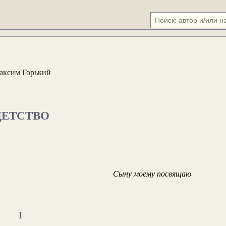
аксим Горький
ДЕТСТВО
Сыну моему посвящаю
I