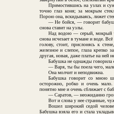
Примостившись на узлах и сун
точно глаз коня; за мокрым стек
Порою она, вскидываясь, лижет сте
— Не бойся, — говорит бабуш
снова ставит на узлы.
Над водою — серый, мокрый ту
снова исчезает в тумане и воде. Всё
голову, стоит, прислонясь к стен
железное и слепое, глаза крепко з
другая, новая, даже платье на ней н
Бабушка не однажды говорила е
— Варя, ты бы поела чего, мале
Она молчит и неподвижна.
Бабушка говорит со мною ш
осторожно, робко и очень мало.
понятно мне и очень сближает с ба
— Саратов, — неожиданно громк
Вот и слова у нее странные, чу
Вошел широкий седой человек
Бабушка взяла его и стала укладыв