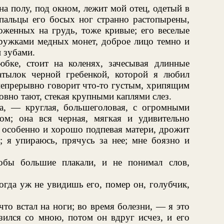
на полу, под окном, лежит мой отец, одетый в
пальцы его босых ног странно растопырены,
оженных на грудь, тоже кривые; его веселые
ружками медных монет, доброе лицо темно и
 зубами.
юбке, стоит на коленях, зачесывая длинные
атылок черной гребенкой, которой я любил
 непрерывно говорит что-то густым, хрипящим
ловно тают, стекая крупными каплями слез.
а, — круглая, большеголовая, с огромными
м; она вся черная, мягкая и удивительно
то особенно и хорошо подпевая матери, дрожит
у; я упираюсь, прячусь за нее; мне боязно и
обы большие плакали, и не понимал слов,
огда уж не увидишь его, помер он, голубчик,
то встал на ноги; во время болезни, — я это
ился со мною, потом он вдруг исчез, и его