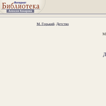
М. Горький
.
Детство
М