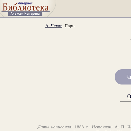
А. Чехов
. Пари
Ч
О
Даты написания:
1888 г..
Источник:
А. П. Че