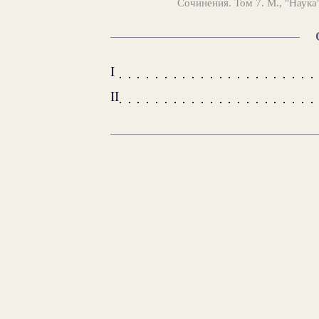
Сочинения. Том 7. М., "Наука
I
II