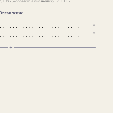
", 1985.
Добавлено в библиотеку:
29.01.07.
Оглавление
»
»
✦