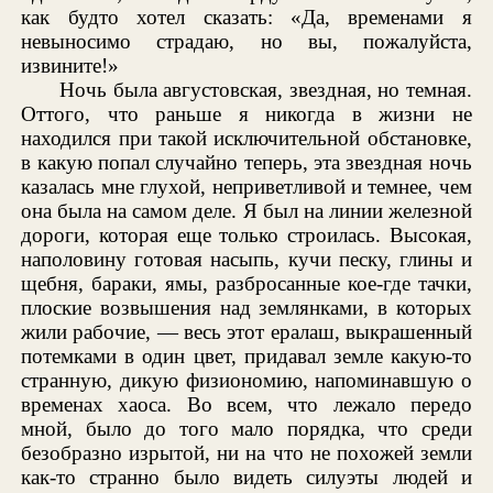
как будто хотел сказать: «Да, временами я
невыносимо страдаю, но вы, пожалуйста,
извините!»
Ночь была августовская, звездная, но темная.
Оттого, что раньше я никогда в жизни не
находился при такой исключительной обстановке,
в какую попал случайно теперь, эта звездная ночь
казалась мне глухой, неприветливой и темнее, чем
она была на самом деле. Я был на линии железной
дороги, которая еще только строилась. Высокая,
наполовину готовая насыпь, кучи песку, глины и
щебня, бараки, ямы, разбросанные кое-где тачки,
плоские возвышения над землянками, в которых
жили рабочие, — весь этот ералаш, выкрашенный
потемками в один цвет, придавал земле какую-то
странную, дикую физиономию, напоминавшую о
временах хаоса. Во всем, что лежало передо
мной, было до того мало порядка, что среди
безобразно изрытой, ни на что не похожей земли
как-то странно было видеть силуэты людей и