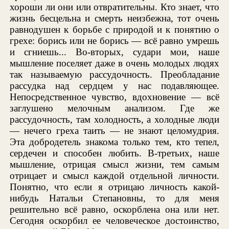
хороши ли они или отвратительны. Кто знает, что
жизнь бесцельна и смерть неизбежна, тот очень
равнодушен к борьбе с природой и к понятию о
грехе: борись или не борись — всё равно умрешь
и сгниешь... Во-вторых, судари мои, наше
мышление поселяет даже в очень молодых людях
так называемую рассудочность. Преобладание
рассудка над сердцем у нас подавляющее.
Непосредственное чувство, вдохновение — всё
заглушено мелочным анализом. Где же
рассудочность, там холодность, а холодные люди
— нечего греха таить — не знают целомудрия.
Эта добродетель знакома только тем, кто тепел,
сердечен и способен любить. В-третьих, наше
мышление, отрицая смысл жизни, тем самым
отрицает и смысл каждой отдельной личности.
Понятно, что если я отрицаю личность какой-
нибудь Натальи Степановны, то для меня
решительно всё равно, оскорблена она или нет.
Сегодня оскорбил ее человеческое достоинство,