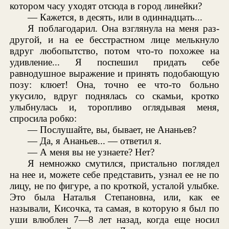
котором часу уходят отсюда в город линейки?
— Кажется, в десять, или в одиннадцать...
Я поблагодарил. Она взглянула на меня раз-
другой, и на ее бесстрастном лице мелькнуло
вдруг любопытство, потом что-то похожее на
удивление... Я поспешил придать себе
равнодушное выражение и принять подобающую
позу: клюет! Она, точно ее что-то больно
укусило, вдруг поднялась со скамьи, кротко
улыбнулась и, торопливо оглядывая меня,
спросила робко:
— Послушайте, вы, бывает, не Ананьев?
— Да, я Ананьев... — ответил я.
— А меня вы не узнаете? Нет?
Я немножко смутился, пристально поглядел
на нее и, можете себе представить, узнал ее не по
лицу, не по фигуре, а по кроткой, усталой улыбке.
Это была Наталья Степановна, или, как ее
называли, Кисочка, та самая, в которую я был по
уши влюблен 7—8 лет назад, когда еще носил