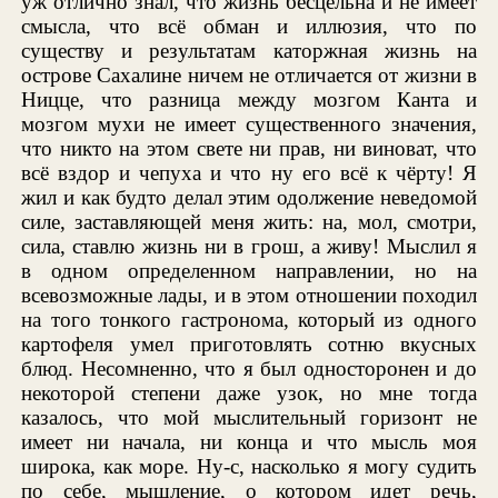
уж отлично знал, что жизнь бесцельна и не имеет
смысла, что всё обман и иллюзия, что по
существу и результатам каторжная жизнь на
острове Сахалине ничем не отличается от жизни в
Ницце, что разница между мозгом Канта и
мозгом мухи не имеет существенного значения,
что никто на этом свете ни прав, ни виноват, что
всё вздор и чепуха и что ну его всё к чёрту! Я
жил и как будто делал этим одолжение неведомой
силе, заставляющей меня жить: на, мол, смотри,
сила, ставлю жизнь ни в грош, а живу! Мыслил я
в одном определенном направлении, но на
всевозможные лады, и в этом отношении походил
на того тонкого гастронома, который из одного
картофеля умел приготовлять сотню вкусных
блюд. Несомненно, что я был односторонен и до
некоторой степени даже узок, но мне тогда
казалось, что мой мыслительный горизонт не
имеет ни начала, ни конца и что мысль моя
широка, как море. Ну-с, насколько я могу судить
по себе, мышление, о котором идет речь,