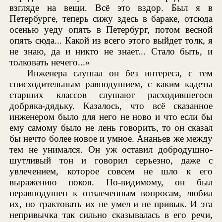
взгляде на вещи. Всё это вздор. Был я в
Петербурге, теперь сижу здесь в бараке, отсюда
осенью уеду опять в Петербург, потом весной
опять сюда... Какой из всего этого выйдет толк, я
не знаю, да и никто не знает... Стало быть, и
толковать нечего...»
Инженера слушал он без интереса, с тем
снисходительным равнодушием, с каким кадеты
старших классов слушают расходившегося
добряка-дядьку. Казалось, что всё сказанное
инженером было для него не ново и что если бы
ему самому было не лень говорить, то он сказал
бы нечто более новое и умное. Ананьев же между
тем не унимался. Он уж оставил добродушно-
шутливый тон и говорил серьезно, даже с
увлечением, которое совсем не шло к его
выражению покоя. По-видимому, он был
неравнодушен к отвлеченным вопросам, любил
их, но трактовать их не умел и не привык. И эта
непривычка так сильно сказывалась в его речи,