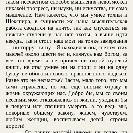
таком несчастном способе мышления невозможен
никакой прогресс, ни науки, ни искусства, ни само
мышление. Нам кажется, что мы умнее толпы и
Шекспира, в сущности же наша мыслительская
работа сводится на ничто, так как спускаться на
нижние ступени у нас нет охоты, а выше идти
некуда, так и стоит наш мозг на точке замерзания
— ни тпрру, ни ну... Я находился под гнетом этих
мыслей около шести лет и, клянусь вам богом, за
всё это время я не прочел ни одной путёвой
книги, не стал умнее ни на грош и ни на одну
букву не обогатил своего нравственного кодекса.
Разве это не несчастье? Засим, мало того, что мы
сами отравлены, но мы еще вносим отраву в
жизнь окружающих нас. Добро бы, мы со своим
пессимизмом отказывались от жизни, уходили бы
в пещеры или спешили умереть, а то ведь мы,
покорные общему закону, живем, чувствуем,
любим женщин, воспитываем детей, строим
дороги!
— От наших мыслей никому ни тепло, ни