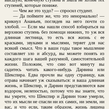
ступеней, которые пониже.
— Чем же это худо? — спросил студент.
— Да поймите же, что это ненормально! —
крикнул Ананьев, поглядев на него почти со
злобой. — Если мы нашли способ взбираться на
верхнюю ступень без помощи нижних, то уж вся
длинная лестница, то есть вся жизнь с ее
красками, звуками и мыслями, теряет для нас
всякий смысл. Что в ваши годы такое мышление
составляет зло и абсурд, вы можете понять из
каждого шага вашей разумной, самостоятельной
жизни. Положим, что сию вот минуту вы
садитесь читать какого-нибудь Дарвина или
Шекспира. Едва прочли вы одну страницу, как
отрава начинает уж сказываться: и ваша длинная
жизнь, и Шекспир, и Дарвин представляются вам
вздором, нелепостью, потому что вы знаете, что
вы умрете, что Шекспир и Дарвин тоже умерли,
что их мысли не спасли ни их самих, ни земли, ни
вас, и что если, таким образом, жизнь лишена