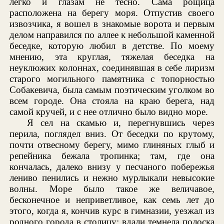
легко и глазам не тесно. Сама рощица
расположена на берегу моря. Отпустив своего
извозчика, я вошел в знакомые ворота и первым
делом направился по аллее к небольшой каменной
беседке, которую любил в детстве. По моему
мнению, эта круглая, тяжелая беседка на
неуклюжих колоннах, соединявшая в себе лиризм
старого могильного памятника с топорностью
Собакевича, была самым поэтическим уголком во
всем городе. Она стояла на краю берега, над
самой кручей, и с нее отлично было видно море.
Я сел на скамью и, перегнувшись через
перила, поглядел вниз. От беседки по крутому,
почти отвесному берегу, мимо глиняных глыб и
репейника бежала тропинка; там, где она
кончалась, далеко внизу у песчаного побережья
лениво пенились и нежно мурлыкали невысокие
волны. Море было такое же величавое,
бесконечное и неприветливое, как семь лет до
этого, когда я, кончив курс в гимназии, уезжал из
родного города в столицу; вдали темнела полоска