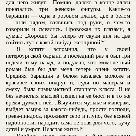
для чего живут... Помню, далеко в конце аллеи
показались три женские фигуры. Какие-то
барышни — одна в розовом платье, две в белом
— шли рядом, взявшись под руки, о чем-то
говорили и смеялись. Провожая их глазами, я
думал: „Хорошо бы теперь от скуки дня на два
сойтись тут с какой-нибудь женщиной!“
Я кстати вспомнил, что у своей
петербургской барыни в последний раз я был три
недели тому назад, и подумал, что мимолетный
роман был бы для меня теперь очень кстати.
Средняя барышня в белом казалась моложе и
красивее своих подруг и, судя по манерам и
смеху, была гимназисткой старшего класса. Я не
без нечистых мыслей глядел на ее бюст и в то же
время думал о ней: „Выучится музыке и манерам,
выйдет замуж за какого-нибудь, прости господи,
грека-пиндоса, проживет серо и глупо, без всякой
надобности, народит, сама не зная для чего, кучу
детей и умрет. Нелепая жизнь!“
Вообще, надо сказать, я был мастером