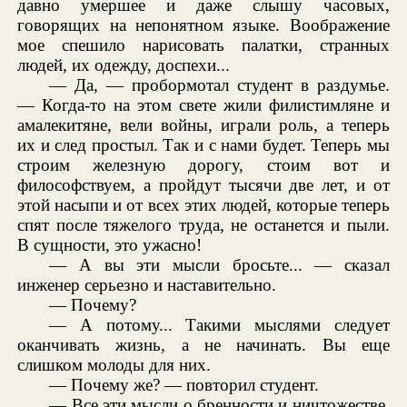
давно умершее и даже слышу часовых,
говорящих на непонятном языке. Воображение
мое спешило нарисовать палатки, странных
людей, их одежду, доспехи...
— Да, — пробормотал студент в раздумье.
— Когда-то на этом свете жили филистимляне и
амалекитяне, вели войны, играли роль, а теперь
их и след простыл. Так и с нами будет. Теперь мы
строим железную дорогу, стоим вот и
философствуем, а пройдут тысячи две лет, и от
этой насыпи и от всех этих людей, которые теперь
спят после тяжелого труда, не останется и пыли.
В сущности, это ужасно!
— А вы эти мысли бросьте... — сказал
инженер серьезно и наставительно.
— Почему?
— А потому... Такими мыслями следует
оканчивать жизнь, а не начинать. Вы еще
слишком молоды для них.
— Почему же? — повторил студент.
— Все эти мысли о бренности и ничтожестве,