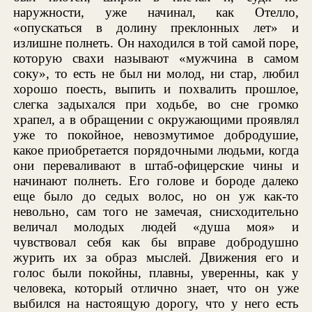
наружности, уже начинал, как Отелло,
«опускаться в долину преклонных лет» и
излишне полнеть. Он находился в той самой поре,
которую свахи называют «мужчина в самом
соку», то есть не был ни молод, ни стар, любил
хорошо поесть, выпить и похвалить прошлое,
слегка задыхался при ходьбе, во сне громко
храпел, а в обращении с окружающими проявлял
уже то покойное, невозмутимое добродушие,
какое приобретается порядочными людьми, когда
они переваливают в штаб-офицерские чины и
начинают полнеть. Его голове и бороде далеко
еще было до седых волос, но он уж как-то
невольно, сам того не замечая, снисходительно
величал молодых людей «душа моя» и
чувствовал себя как бы вправе добродушно
журить их за образ мыслей. Движения его и
голос были покойны, плавны, уверенны, как у
человека, который отлично знает, что он уже
выбился на настоящую дорогу, что у него есть