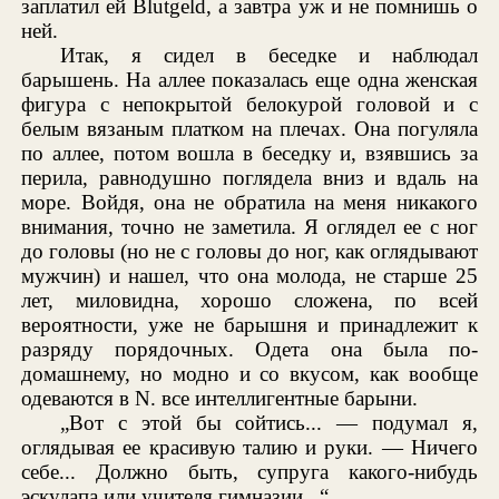
заплатил ей Blutgeld, а завтра уж и не помнишь о
ней.
Итак, я сидел в беседке и наблюдал
барышень. На аллее показалась еще одна женская
фигура с непокрытой белокурой головой и с
белым вязаным платком на плечах. Она погуляла
по аллее, потом вошла в беседку и, взявшись за
перила, равнодушно поглядела вниз и вдаль на
море. Войдя, она не обратила на меня никакого
внимания, точно не заметила. Я оглядел ее с ног
до головы (но не с головы до ног, как оглядывают
мужчин) и нашел, что она молода, не старше 25
лет, миловидна, хорошо сложена, по всей
вероятности, уже не барышня и принадлежит к
разряду порядочных. Одета она была по-
домашнему, но модно и со вкусом, как вообще
одеваются в N. все интеллигентные барыни.
„Вот с этой бы сойтись... — подумал я,
оглядывая ее красивую талию и руки. — Ничего
себе... Должно быть, супруга какого-нибудь
эскулапа или учителя гимназии...“