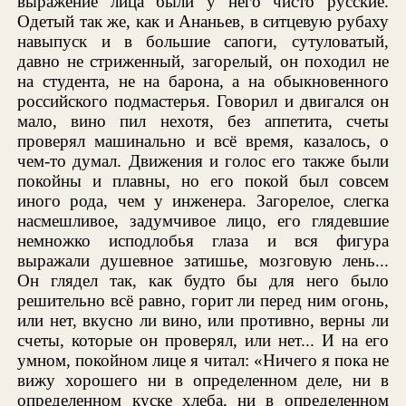
выражение лица были у него чисто русские.
Одетый так же, как и Ананьев, в ситцевую рубаху
навыпуск и в большие сапоги, сутуловатый,
давно не стриженный, загорелый, он походил не
на студента, не на барона, а на обыкновенного
российского подмастерья. Говорил и двигался он
мало, вино пил нехотя, без аппетита, счеты
проверял машинально и всё время, казалось, о
чем-то думал. Движения и голос его также были
покойны и плавны, но его покой был совсем
иного рода, чем у инженера. Загорелое, слегка
насмешливое, задумчивое лицо, его глядевшие
немножко исподлобья глаза и вся фигура
выражали душевное затишье, мозговую лень...
Он глядел так, как будто бы для него было
решительно всё равно, горит ли перед ним огонь,
или нет, вкусно ли вино, или противно, верны ли
счеты, которые он проверял, или нет... И на его
умном, покойном лице я читал: «Ничего я пока не
вижу хорошего ни в определенном деле, ни в
определенном куске хлеба, ни в определенном