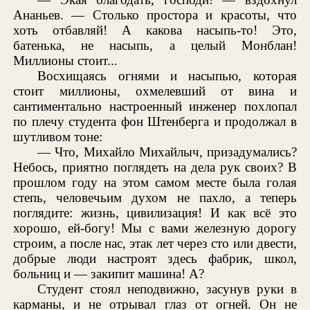
Ананьев. — Столько простора и красоты, что
хоть отбавляй! А какова насыпь-то! Это,
батенька, не насыпь, а целый Монблан!
Миллионы стоит...
Восхищаясь огнями и насыпью, которая
стоит миллионы, охмелевший от вина и
сантиментально настроенный инженер похлопал
по плечу студента фон Штенберга и продолжал в
шутливом тоне:
— Что, Михайло Михайлыч, призадумались?
Небось, приятно поглядеть на дела рук своих? В
прошлом году на этом самом месте была голая
степь, человечьим духом не пахло, а теперь
поглядите: жизнь, цивилизация! И как всё это
хорошо, ей-богу! Мы с вами железную дорогу
строим, а после нас, этак лет через сто или двести,
добрые люди настроят здесь фабрик, школ,
больниц и — закипит машина! А?
Студент стоял неподвижно, засунув руки в
карманы, и не отрывал глаз от огней. Он не