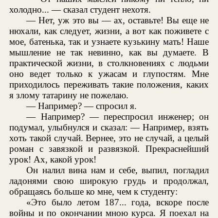
холодно... — сказал студент нехотя.
— Нет, уж это вы — ах, оставьте! Вы еще не
нюхали, как следует, жизни, а вот как поживете с
мое, батенька, так и узнаете кузькину мать! Наше
мышление не так невинно, как вы думаете. В
практической жизни, в столкновениях с людьми
оно ведет только к ужасам и глупостям. Мне
приходилось переживать такие положения, каких
я злому татарину не пожелаю.
— Например? — спросил я.
— Например? — переспросил инженер; он
подумал, улыбнулся и сказал: — Например, взять
хоть такой случай. Вернее, это не случай, а целый
роман с завязкой и развязкой. Прекраснейший
урок! Ах, какой урок!
Он налил вина нам и себе, выпил, погладил
ладонями свою широкую грудь и продолжал,
обращаясь больше ко мне, чем к студенту:
«Это было летом 187... года, вскоре после
войны и по окончании мною курса. Я поехал на