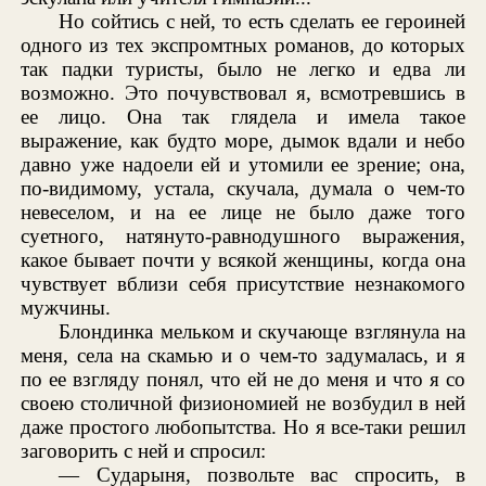
Но сойтись с ней, то есть сделать ее героиней
одного из тех экспромтных романов, до которых
так падки туристы, было не легко и едва ли
возможно. Это почувствовал я, всмотревшись в
ее лицо. Она так глядела и имела такое
выражение, как будто море, дымок вдали и небо
давно уже надоели ей и утомили ее зрение; она,
по-видимому, устала, скучала, думала о чем-то
невеселом, и на ее лице не было даже того
суетного, натянуто-равнодушного выражения,
какое бывает почти у всякой женщины, когда она
чувствует вблизи себя присутствие незнакомого
мужчины.
Блондинка мельком и скучающе взглянула на
меня, села на скамью и о чем-то задумалась, и я
по ее взгляду понял, что ей не до меня и что я со
своею столичной физиономией не возбудил в ней
даже простого любопытства. Но я все-таки решил
заговорить с ней и спросил:
— Сударыня, позвольте вас спросить, в