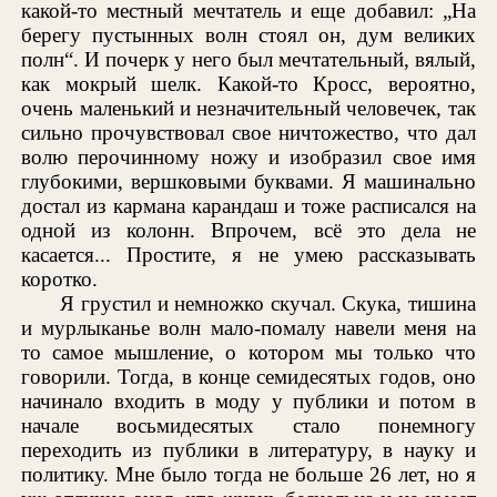
какой-то местный мечтатель и еще добавил: „На
берегу пустынных волн стоял он, дум великих
полн“. И почерк у него был мечтательный, вялый,
как мокрый шелк. Какой-то Кросс, вероятно,
очень маленький и незначительный человечек, так
сильно прочувствовал свое ничтожество, что дал
волю перочинному ножу и изобразил свое имя
глубокими, вершковыми буквами. Я машинально
достал из кармана карандаш и тоже расписался на
одной из колонн. Впрочем, всё это дела не
касается... Простите, я не умею рассказывать
коротко.
Я грустил и немножко скучал. Скука, тишина
и мурлыканье волн мало-помалу навели меня на
то самое мышление, о котором мы только что
говорили. Тогда, в конце семидесятых годов, оно
начинало входить в моду у публики и потом в
начале восьмидесятых стало понемногу
переходить из публики в литературу, в науку и
политику. Мне было тогда не больше 26 лет, но я