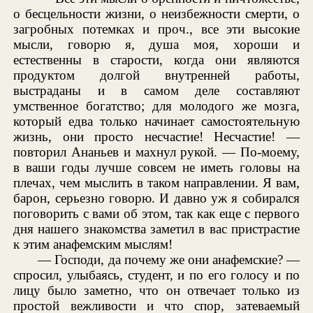
о бесцельности жизни, о неизбежности смерти, о
загробных потемках и проч., все эти высокие
мысли, говорю я, душа моя, хороши и
естественны в старости, когда они являются
продуктом долгой внутренней работы,
выстраданы и в самом деле составляют
умственное богатство; для молодого же мозга,
который едва только начинает самостоятельную
жизнь, они просто несчастие! Несчастие! —
повторил Ананьев и махнул рукой. — По-моему,
в ваши годы лучше совсем не иметь головы на
плечах, чем мыслить в таком направлении. Я вам,
барон, серьезно говорю. И давно уж я собирался
поговорить с вами об этом, так как еще с первого
дня нашего знакомства заметил в вас пристрастие
к этим анафемским мыслям!
— Господи, да почему же они анафемские? —
спросил, улыбаясь, студент, и по его голосу и по
лицу было заметно, что он отвечает только из
простой вежливости и что спор, затеваемый