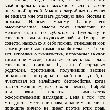
комбинировать свои высокие мысли с самой
низменной прозой. Мысли о загробных потемках
не мешали мне отдавать должную дань бюстам и
ножкам. Нашему милому барону его
высокопробные мысли тоже нисколько не
мешают ездить по субботам в Вуколовку и
совершать там донжуанские набеги. Говоря по
совести, насколько я себя помню, отношения мои
к женщинам были самые оскорбительные. Теперь
вот, вспомнив о гимназистке, я покраснел за свои
тогдашние мысли, тогда же совесть моя была
совершенно покойна. Я, сын благородных
родителей, христианин, получивший высшее
образование, по природе не злой и не глупый, не
чувствовал ни малейшего беспокойства, когда
платил женщинам, как говорят немцы, Blutgeld
или когда провожал гимназисток
оскорбительными взглядами... Беда в том, что
молодость имеет свои права, а наше мышление в
принципе ничего не имеет против этих прав,