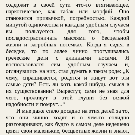
содержит в своей сути что-то втягивающее,
наркотическое, как табак или морфий. Оно
становится привычкой, потребностью. Каждой
минутой одиночества и каждым удобным случаем
вы пользуетесь для того, чтобы
посладострастничать мыслями о бесцельной
жизни и загробных потемках. Когда я сидел в
беседке, то по аллее чинно прогуливались
греческие дети с длинными носами. Я
воспользовался сим удобным случаем и,
оглянувшись на них, стал думать в таком роде: „К
чему, спрашивается, родятся и живут вот эти
самые дети? Есть ли хоть какой-нибудь смысл в
их существовании? Вырастут, сами не зная для
чего, проживут в этой глуши без всякой
надобности и помрут...“
И мне даже стало досадно на этих детей за то,
что они чинно ходят и о чем-то солидно
разговаривают, как будто в самом деле недешево
ценят свои маленькие, бесцветные жизни и знают,