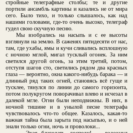
стройные телеграфные столбы; те и другие
портили ансамбль картины и казались не от мира
сего. Было тихо, и только слышалось, как над
нашими головами, где-то очень высоко, телеграф
гудел свою скучную песню.
Мы взобрались на насыпь и с ее высоты
взглянули на землю. В саженях пятидесяти от нас,
там, где ухабы, ямы и кучи сливались всплошную
с ночною мглой, мигал тусклый огонек. За ним
светился другой огонь, за этим третий, потом,
отступя шагов сто, светились рядом два красных
глаза — вероятно, окна какого-нибудь барака — и
длинный ряд таких огней, становясь всё гуще и
тусклее, тянулся по линии до самого горизонта,
потом полукругом поворачивал влево и исчезал в
далекой мгле. Огни были неподвижны. В них, в
ночной тишине и в унылой песне телеграфа
чувствовалось что-то общее. Казалось, какая-то
важная тайна была зарыта под насыпью, и о ней
знали только огни, ночь и проволоки...
— Экая благодать, господи! — вздохнул