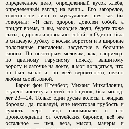
определенное дело, определенный кусок хлеба,
определенный взгляд на вещи... Его загорелое,
толстоносое лицо и мускулистая шея как бы
говорили: «Я сыт, здоров, доволен собой, а
придет время, и вы, молодые люди, будете тоже
сыты, здоровы и довольны собой...» Одет он был
в ситцевую рубаху с косым воротом и в широкие
полотняные панталоны, засунутые в большие
сапоги. По некоторым мелочам, как, например,
по цветному гарусному пояску, вышитому
вороту и латочке на локте, я мог догадаться, что
он был женат и, по всей вероятности, нежно
любим своей женой.
Барон фон Штенберг, Михаил Михайлович,
студент института путей сообщения, был молод,
лет 23—24. Только одни русые волосы и жидкая
бородка, да, пожалуй, еще некоторая грубость и
сухость черт лица напоминали о его
происхождении от остзейских баронов, всё же
остальное — имя, вера, мысли, манеры и