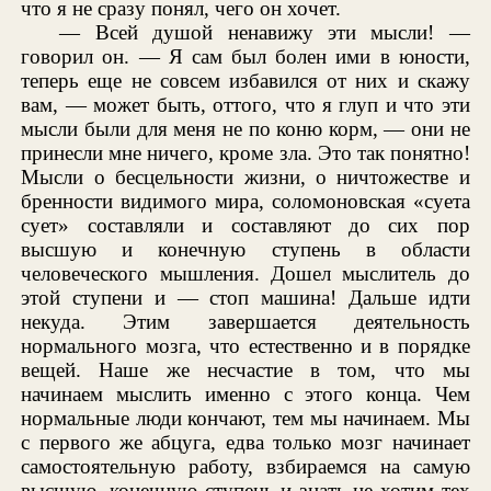
что я не сразу понял, чего он хочет.
— Всей душой ненавижу эти мысли! —
говорил он. — Я сам был болен ими в юности,
теперь еще не совсем избавился от них и скажу
вам, — может быть, оттого, что я глуп и что эти
мысли были для меня не по коню корм, — они не
принесли мне ничего, кроме зла. Это так понятно!
Мысли о бесцельности жизни, о ничтожестве и
бренности видимого мира, соломоновская «суета
сует» составляли и составляют до сих пор
высшую и конечную ступень в области
человеческого мышления. Дошел мыслитель до
этой ступени и — стоп машина! Дальше идти
некуда. Этим завершается деятельность
нормального мозга, что естественно и в порядке
вещей. Наше же несчастие в том, что мы
начинаем мыслить именно с этого конца. Чем
нормальные люди кончают, тем мы начинаем. Мы
с первого же абцуга, едва только мозг начинает
самостоятельную работу, взбираемся на самую
высшую, конечную ступень и знать не хотим тех