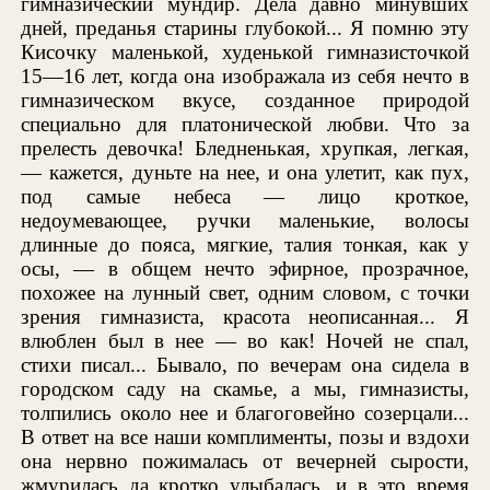
гимназический мундир. Дела давно минувших
дней, преданья старины глубокой... Я помню эту
Кисочку маленькой, худенькой гимназисточкой
15—16 лет, когда она изображала из себя нечто в
гимназическом вкусе, созданное природой
специально для платонической любви. Что за
прелесть девочка! Бледненькая, хрупкая, легкая,
— кажется, дуньте на нее, и она улетит, как пух,
под самые небеса — лицо кроткое,
недоумевающее, ручки маленькие, волосы
длинные до пояса, мягкие, талия тонкая, как у
осы, — в общем нечто эфирное, прозрачное,
похожее на лунный свет, одним словом, с точки
зрения гимназиста, красота неописанная... Я
влюблен был в нее — во как! Ночей не спал,
стихи писал... Бывало, по вечерам она сидела в
городском саду на скамье, а мы, гимназисты,
толпились около нее и благоговейно созерцали...
В ответ на все наши комплименты, позы и вздохи
она нервно пожималась от вечерней сырости,
жмурилась да кротко улыбалась, и в это время