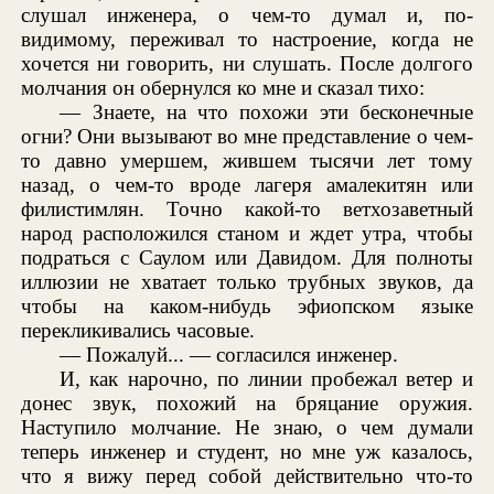
слушал инженера, о чем-то думал и, по-
видимому, переживал то настроение, когда не
хочется ни говорить, ни слушать. После долгого
молчания он обернулся ко мне и сказал тихо:
— Знаете, на что похожи эти бесконечные
огни? Они вызывают во мне представление о чем-
то давно умершем, жившем тысячи лет тому
назад, о чем-то вроде лагеря амалекитян или
филистимлян. Точно какой-то ветхозаветный
народ расположился станом и ждет утра, чтобы
подраться с Саулом или Давидом. Для полноты
иллюзии не хватает только трубных звуков, да
чтобы на каком-нибудь эфиопском языке
перекликивались часовые.
— Пожалуй... — согласился инженер.
И, как нарочно, по линии пробежал ветер и
донес звук, похожий на бряцание оружия.
Наступило молчание. Не знаю, о чем думали
теперь инженер и студент, но мне уж казалось,
что я вижу перед собой действительно что-то