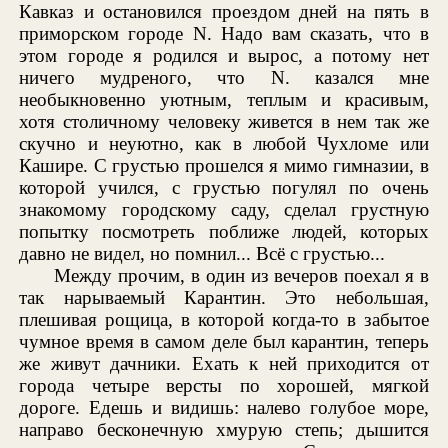
Кавказ и остановился проездом дней на пять в
приморском городе N. Надо вам сказать, что в
этом городе я родился и вырос, а потому нет
ничего мудреного, что N. казался мне
необыкновенно уютным, теплым и красивым,
хотя столичному человеку живется в нем так же
скучно и неуютно, как в любой Чухломе или
Кашире. С грустью прошелся я мимо гимназии, в
которой учился, с грустью погулял по очень
знакомому городскому саду, сделал грустную
попытку посмотреть поближе людей, которых
давно не видел, но помнил... Всё с грустью...
Между прочим, в один из вечеров поехал я в
так нарываемый Карантин. Это небольшая,
плешивая рощица, в которой когда-то в забытое
чумное время в самом деле был карантин, теперь
же живут дачники. Ехать к ней приходится от
города четыре версты по хорошей, мягкой
дороге. Едешь и видишь: налево голубое море,
направо бесконечную хмурую степь; дышится