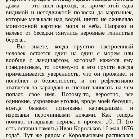
дыма — это шел пароход, и, кроме этой едва
видимой и неподвижной полоски да мартышек,
которые мелькали над водой, ничто не оживляло
монотонной картины моря и неба. Направо и
налево от беседки тянулись неровные глинистые
берега...
Вы знаете, когда грустно настроенный
человек остается один на один с морем или
вообще с ландшафтом, который кажется ему
грандиозным, то почему-то к его грусти всегда
примешивается уверенность, что он проживет и
погибнет в безвестности, и он рефлективно
хватается за карандаш и спешит записать на чем
попало свое имя. Потому-то, вероятно, все
одинокие, укромные уголки, вроде моей беседки,
всегда бывают испачканы карандашами и
изрезаны перочинными ножами. Как теперь
помню, оглядывая перила, я прочел: „О. П. (то
есть оставил память) Иван Корольков 16 мая 1876
года“. Тут же рядом с Корольковым расписался