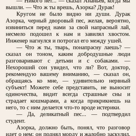
— Никого нет... — сказал Ананьев, когда мы
вышли. — Что ж ты врешь, Азорка? Дурак!
Кругом не было видно ни души. Дурак
Азорка, черный дворовый пес, желая, вероятно,
извиниться перед нами за свой напрасный лай,
несмело подошел к нам и завилял хвостом.
Инженер нагнулся и потрогал его между ушей.
— Что ж ты, тварь, понапрасну лаешь? —
сказал он тоном, каким добродушные люди
разговаривают с детьми и с собаками. —
Нехороший сон увидел, что ли? Вот, доктор,
рекомендую вашему вниманию, — сказал он,
обращаясь ко мне, — удивительно нервный
субъект! Можете себе представить, не выносит
одиночества, видит всегда страшные сны и
страдает кошмарами, а когда прикрикнешь на
него, то с ним делается что-то вроде истерики.
— Да, деликатный пес... — подтвердил
студент.
Азорка, должно быть, понял, что разговор
идет о нем; он поднял морду и жалобно заскулил,