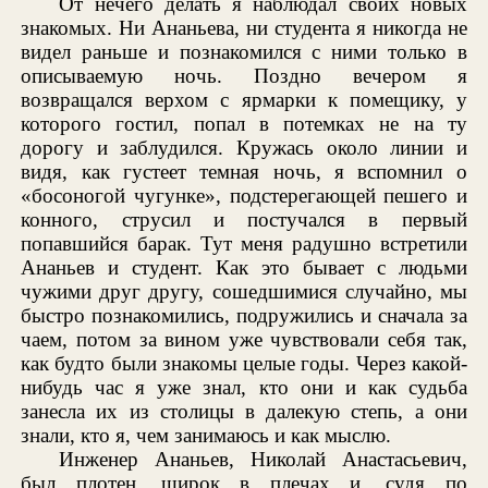
От нечего делать я наблюдал своих новых
знакомых. Ни Ананьева, ни студента я никогда не
видел раньше и познакомился с ними только в
описываемую ночь. Поздно вечером я
возвращался верхом с ярмарки к помещику, у
которого гостил, попал в потемках не на ту
дорогу и заблудился. Кружась около линии и
видя, как густеет темная ночь, я вспомнил о
«босоногой чугунке», подстерегающей пешего и
конного, струсил и постучался в первый
попавшийся барак. Тут меня радушно встретили
Ананьев и студент. Как это бывает с людьми
чужими друг другу, сошедшимися случайно, мы
быстро познакомились, подружились и сначала за
чаем, потом за вином уже чувствовали себя так,
как будто были знакомы целые годы. Через какой-
нибудь час я уже знал, кто они и как судьба
занесла их из столицы в далекую степь, а они
знали, кто я, чем занимаюсь и как мыслю.
Инженер Ананьев, Николай Анастасьевич,
был плотен, широк в плечах и, судя по