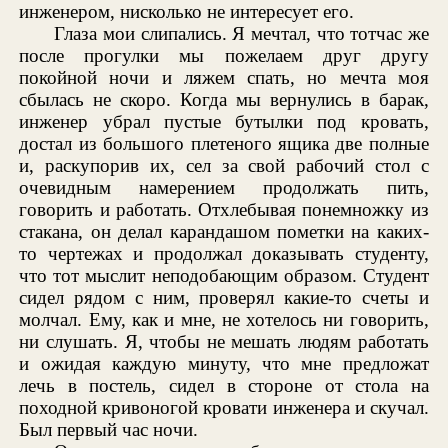
инженером, нисколько не интересует его.
Глаза мои слипались. Я мечтал, что тотчас же
после прогулки мы пожелаем друг другу
покойной ночи и ляжем спать, но мечта моя
сбылась не скоро. Когда мы вернулись в барак,
инженер убрал пустые бутылки под кровать,
достал из большого плетеного ящика две полные
и, раскупорив их, сел за свой рабочий стол с
очевидным намерением продолжать пить,
говорить и работать. Отхлебывая понемножку из
стакана, он делал карандашом пометки на каких-
то чертежах и продолжал доказывать студенту,
что тот мыслит неподобающим образом. Студент
сидел рядом с ним, проверял какие-то счеты и
молчал. Ему, как и мне, не хотелось ни говорить,
ни слушать. Я, чтобы не мешать людям работать
и ожидая каждую минуту, что мне предложат
лечь в постель, сидел в стороне от стола на
походной кривоногой кровати инженера и скучал.
Был первый час ночи.