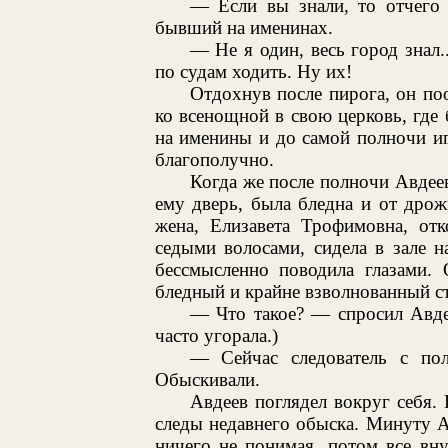
— Если вы знали, то отчего
бывший на именинах.
— Не я один, весь город знал
по судам ходить. Ну их!
Отдохнув после пирога, он по
ко всенощной в свою церковь, где
на именины и до самой полночи иг
благополучно.
Когда же после полночи Авдеев
ему дверь, была бледна и от дрож
жена, Елизавета Трофимовна, отк
седыми волосами, сидела в зале на
бессмысленно поводила глазами. 
бледный и крайне взволнованный ст
— Что такое? — спросил Авдее
часто угорала.)
— Сейчас следователь с по
Обыскивали.
Авдеев поглядел вокруг себя.
следы недавнего обыска. Минуту А
ничего не понимая, потом все вну