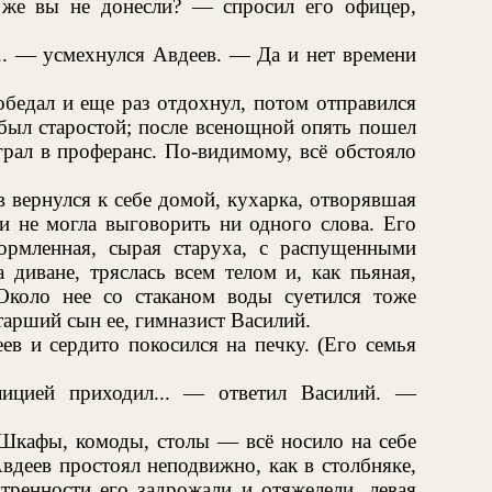
 же вы не донесли? — спросил его офицер,
... — усмехнулся Авдеев. — Да и нет времени
обедал и еще раз отдохнул, потом отправился
 был старостой; после всенощной опять пошел
рал в проферанс. По-видимому, всё обстояло
 вернулся к себе домой, кухарка, отворявшая
и не могла выговорить ни одного слова. Его
ормленная, сырая старуха, с распущенными
 диване, тряслась всем телом и, как пьяная,
Около нее со стаканом воды суетился тоже
арший сын ее, гимназист Василий.
в и сердито покосился на печку. (Его семья
лицией приходил... — ответил Василий. —
 Шкафы, комоды, столы — всё носило на себе
вдеев простоял неподвижно, как в столбняке,
тренности его задрожали и отяжелели, левая