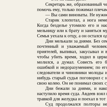
Секретарь же, образованный че
помочь ему, только пожимал плечам
— Вы сами виноваты. Не нужно
Старик хлопотал, а нога нем
Когда безделье утомило его и на
мельницу или к брату и заняться му
Семья уехала к отцу, а он остался о
Дни мелькали за днями. Без сем
почтенный и уважаемый челове
приятелей, выпивал, закусывал и
чтобы убить время, ходил в церк
молился, а думал. Совесть его 
ошибкой и недоразумением; по ег
следователи и чиновники молоды и
нибудь старый судья поговорил с 
свою колею. Он не понимал своих суд
Дни бежали за днями, и нако
наступило время суда. Авдеев взял 
травкой для желудка и поехал в тот 
Суд продолжался полторы не