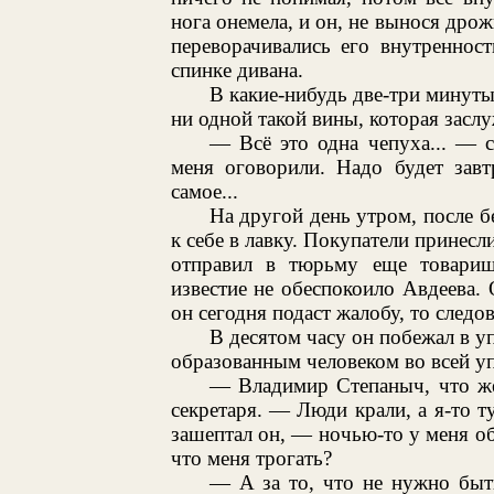
нога онемела, и он, не вынося дрож
переворачивались его внутреннос
спинке дивана.
В какие-нибудь две-три минуты
ни одной такой вины, которая заслу
— Всё это одна чепуха... — 
меня оговорили. Надо будет завт
самое...
На другой день утром, после бе
к себе в лавку. Покупатели принесл
отправил в тюрьму еще товарищ
известие не обеспокоило Авдеева. 
он сегодня подаст жалобу, то следо
В десятом часу он побежал в у
образованным человеком во всей уп
— Владимир Степаныч, что же
секретаря. — Люди крали, а я-то 
зашептал он, — ночью-то у меня обы
что меня трогать?
— А за то, что не нужно быт