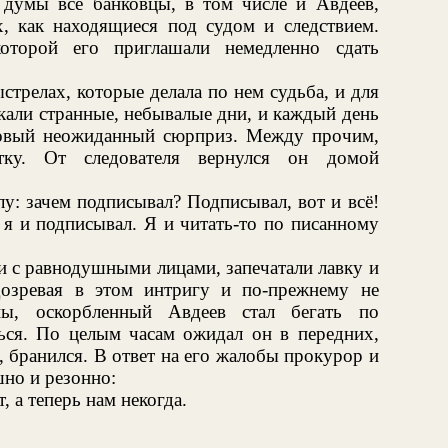
и думы все банковцы, в том числе и Авдеев,
, как находящиеся под судом и следствием.
оторой его приглашали немедленно сдать
стрелах, которые делала по нем судьба, и для
кали странные, небывалые дни, и каждый день
новый неожиданный сюрприз. Между прочим,
стку. От следователя вернулся он домой
у: зачем подписывал? Подписывал, вот и всё!
 я и подписывал. Я и читать-то по писанному
 с равнодушными лицами, запечатали лавку и
озревая в этом интригу и по-прежнему не
ны, оскорбленный Авдеев стал бегать по
ься. По целым часам ожидал он в передних,
 бранился. В ответ на его жалобы прокурор и
но и резонно:
, а теперь нам некогда.