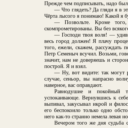
Прежде чем подписывать, надо было
— Что глядеть? Да гляди я в эт
Чёрта лысого я понимаю! Какой я б
— Позвольте. Кроме того,
скомпрометированы. Вы без всякого
— Господи твоя воля! — удив
весь город должен! Я плачу проце
того, ежели, скажем, рассуждать п
Петр Семеныч всучил. Возьми, говор
значит, нам не доверяешь и сторо
построй. Я и взял.
— Ну, вот видите: так могут 
случае, сеньор, вы напрасно волн
наверное, вас оправдают.
Равнодушие и покойный то
успокаивающе. Вернувшись к себе 
выпивал, закусывал икрой и фило
его беспокоило только одно обсто
него как-то странно немела левая н
Вечером того же дня судьба 