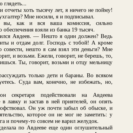
 глядеть...
и отчеты хоть тысячу лет, я ничего не пойму!
ухгалтер? Мне носили, я и подписывал.
 вы, как и вся ваша комиссия, сильно
 обеспечения взяли из банка 19 тысяч.
ился Авдеев. — Нешто я один должен? Ведь
нты и отдам долг. Господь с тобой! А кроме
о совести, нешто я сам взял эти деньги? Мне
ит, и возьми. Ежели, говорит, не берешь, то,
нишься. Ты, говорит, возьми и отцу мельницу
рассуждать только дети и бараны. Во всяком
уетесь. Суда вам, конечно, не избежать, но,
н секретаря подействовали на Авдеева
в лавку и застав в ней приятелей, он опять
софствовал. Он уж почти забыл об обыске, и
ятельство, которое он не мог не заметить: у
ога и почему-то совсем не варил желудок.
сделала по Авдееве еще один оглушительный