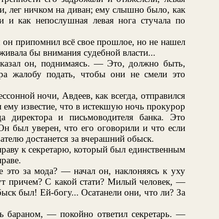
и, лег ничком на диван; ему слышно было, как
ти и как непослушная левая нога стучала по
 он припомнил всё свое прошлое, но не нашел
живала бы внимания судебной власти...
сказал он, поднимаясь. — Это, должно быть,
ра жалобу подать, чтобы они не смели это
ссонной ночи, Авдеев, как всегда, отправился
и ему известие, что в истекшую ночь прокурор
а директора и письмоводителя банка. Это
Он был уверен, что его оговорили и что если
вателю достанется за вчерашний обыск.
праву к секретарю, который был единственным
раве.
 это за мода? — начал он, наклоняясь к уху
тут причем? С какой стати? Милый человек, —
ск был! Ей-богу... Осатанели они, что ли? За
ь бараном, — покойно ответил секретарь. —