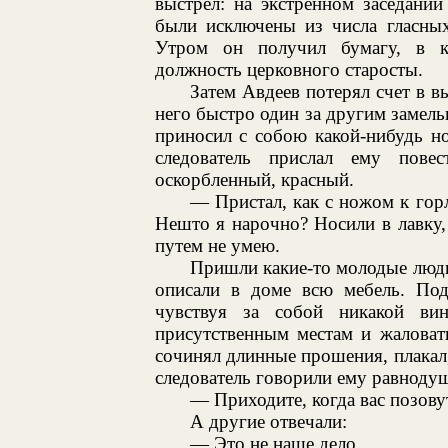
выстрел: на экстренном заседани
были исключены из числа гласных
Утром он получил бумагу, в к
должность церковного старосты.
Затем Авдеев потерял счет в вы
него быстро один за другим замель
приносил с собою какой-нибудь 
следователь прислал ему пове
оскорбленный, красный.
— Пристал, как с ножом к горл
Нешто я нарочно? Носили в лавку,
путем не умею.
Пришли какие-то молодые люди
описали в доме всю мебель. Под
чувствуя за собой никакой ви
присутственным местам и жаловат
сочинял длинные прошения, плакал,
следователь говорили ему равнодуш
— Приходите, когда вас позовут
А другие отвечали:
— Это не наше дело.