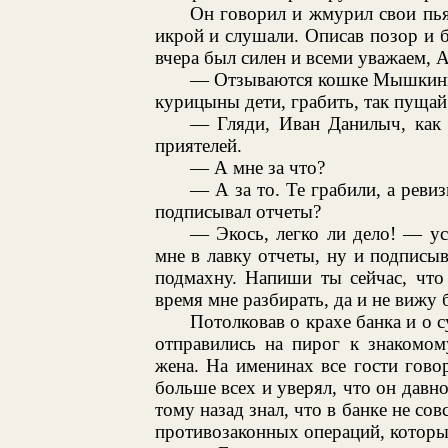
Он говорил и жмурил свои пья
икрой и слушали. Описав позор и
вчера был силен и всеми уважаем, 
— Отзываются кошке Мышкины 
курицыны дети, грабить, так пущай 
— Гляди, Иван Данилыч, как 
приятелей.
— А мне за что?
— А за то. Те грабили, а реви
подписывал отчеты?
— Экось, легко ли дело! — у
мне в лавку отчеты, ну и подписы
подмахну. Напиши ты сейчас, что 
время мне разбирать, да и не вижу 
Потолковав о крахе банка и о 
отправились на пирог к знакомом
жена. На именинах все гости гово
больше всех и уверял, что он давно
тому назад знал, что в банке не сов
противозаконных операций, которы