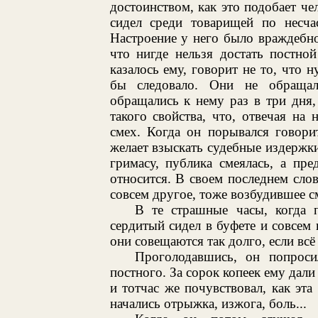
достоинством, как это подобает ч
сидел среди товарищей по несча
Настроение у него было враждебное
что нигде нельзя достать постно
казалось ему, говорит не то, что н
бы следовало. Они не обращал
обращались к нему раз в три дня,
такого свойства, что, отвечая на
смех. Когда он порывался говори
желает взыскать судебные издержк
гримасу, публика смеялась, а пре
относится. В своем последнем слов
совсем другое, тоже возбудившее с
В те страшные часы, когда 
сердитый сидел в буфете и совсем
они совещаются так долго, если всё 
Проголодавшись, он попроси
постного. За сорок копеек ему дал
и тотчас же почувствовал, как эт
начались отрыжка, изжога, боль...