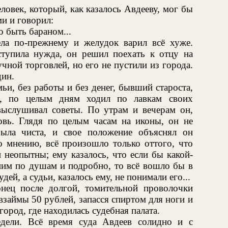
ловек, который, как казалось Авдееву, мог бы
и и говорил:
 быть бараном...
ела по-прежнему и желудок варил всё хуже.
ступила нужда, он решил поехать к отцу на
чной торговлей, но его не пустили из города.
дин.
ьи, без работы и без денег, бывший староста,
к, по целым дням ходил по лавкам своих
 выслушивал советы. По утрам и вечерам он,
овь. Глядя по целым часам на иконы, он не
была чиста, и свое положение объяснял он
о мнению, всё произошло только оттого, что
 неопытны; ему казалось, что если бы какой-
ним по душам и подробно, то всё вошло бы в
ей, а судьи, казалось ему, не понимали его...
нец после долгой, томительной проволочки
взаймы 50 рублей, запасся спиртом для ноги и
город, где находилась судебная палата.
дели. Всё время суда Авдеев солидно и с