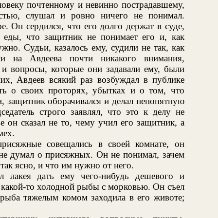
еловеку почтенному и невинно пострадавшему,
стью, слушал и ровно ничего не понимал.
. Он сердился, что его долго держат в суде,
й еды, что защитник не понимает его и, как
ужно. Судьи, казалось ему, судили не так, как
и на Авдеева почти никакого внимания,
 и вопросы, которые они задавали ему, были
 них, Авдеев всякий раз возбуждал в публике
ть о своих проторях, убытках и о том, что
и, защитник оборачивался и делал непонятную
дседатель строго заявлял, что это к делу не
е он сказал не то, чему учил его защитник, а
мех.
присяжные совещались в своей комнате, он
 не думал о присяжных. Он не понимал, зачем
так ясно, и что им нужно от него.
л лакея дать ему чего-нибудь дешевого и
и какой-то холодной рыбы с морковью. Он съел
а рыба тяжелым комом заходила в его животе;