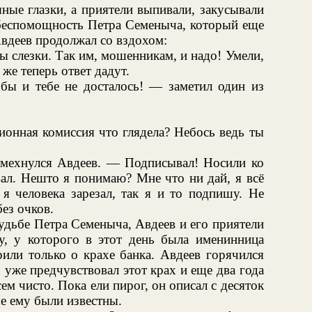
ные глазки, а приятели выпивали, закусывали
 беспомощность Петра Семеныча, который еще
Авдеев продолжал со вздохом:
слезки. Так им, мошенникам, и надо! Умели,
же теперь ответ дадут.
бы и тебе не досталось! — заметил один из
зионная комиссия что глядела? Небось ведь ты
смехнулся Авдеев. — Подписывал! Носили ко
вал. Нешто я понимаю? Мне что ни дай, я всё
я человека зарезал, так я и то подпишу. Не
без очков.
судьбе Петра Семеныча, Авдеев и его приятели
у, у которого в этот день была именинница
рили только о крахе банка. Авдеев горячился
 уже предчувствовал этот крах и еще два года
сем чисто. Пока ели пирог, он описал с десяток
е ему были известны.