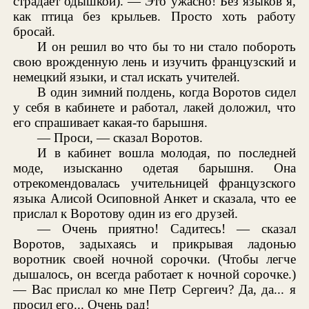
страдает одышкой). — Это ужасно! Без языков я,
как птица без крыльев. Просто хоть работу
бросай.
И он решил во что бы то ни стало побороть
свою врожденную лень и изучить французский и
немецкий языки, и стал искать учителей.
В один зимний полдень, когда Воротов сидел
у себя в кабинете и работал, лакей доложил, что
его спрашивает какая-то барышня.
— Проси, — сказал Воротов.
И в кабинет вошла молодая, по последней
моде, изысканно одетая барышня. Она
отрекомендовалась учительницей французского
языка Алисой Осиповной Анкет и сказала, что ее
прислал к Воротову один из его друзей.
— Очень приятно! Садитесь! — сказал
Воротов, задыхаясь и прикрывая ладонью
воротник своей ночной сорочки. (Чтобы легче
дышалось, он всегда работает к ночной сорочке.)
— Вас прислал ко мне Петр Сергеич? Да, да... я
просил его... Очень рад!