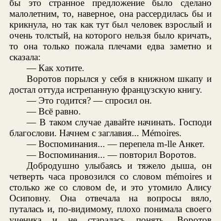
бы это странное предложение было сделано
малолетним, то, наверное, она рассердилась бы и
крикнула, но так как тут был человек взрослый и
очень толстый, на которого нельзя было кричать,
то она только пожала плечами едва заметно и
сказала:
— Как хотите.
Воротов порылся у себя в книжном шкапу и
достал оттуда истрепанную французскую книгу.
— Это годится? — спросил он.
— Всё равно.
— В таком случае давайте начинать. Господи
благослови. Начнем с заглавия... Mémoires.
— Воспоминания... — перепела m-lle Анкет.
— Воспоминания... — повторил Воротов.
Добродушно улыбаясь и тяжело дыша, он
четверть часа провозился со словом mémoires и
столько же со словом de, и это утомило Алису
Осиповну. Она отвечала на вопросы вяло,
путалась и, по-видимому, плохо понимала своего
ученика и не старалась понять. Воротов