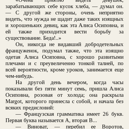
зарабатывающих себе кусок хлеба, — думал он.
— С другой же стороны, очень неприятно
видеть, что нужда не щадит даже таких изящных
и хорошеньких девиц, как эта Алиса Осиповна, и
ей также приходится вести борьбу за
существование. Беда!..»
Он, никогда не видавший добродетельных
француженок, подумал также, что эта изящно
одетая Алиса Осиповна, с хорошо развитыми
плечами и с преувеличенно тонкой талией, по
всей вероятности, кроме уроков, занимается еще
чем-нибудь.
На другой день вечером, когда часы
показывали без пяти минут семь, пришла Алиса
Осиповна, розовая от холода; она раскрыла
Margot, которого принесла с собой, и начала без
всяких предисловий:
— Французская грамматика имеет 26 букв.
Первая буква называется A, вторая B...
— Виноват, — перебил ее Воротов,