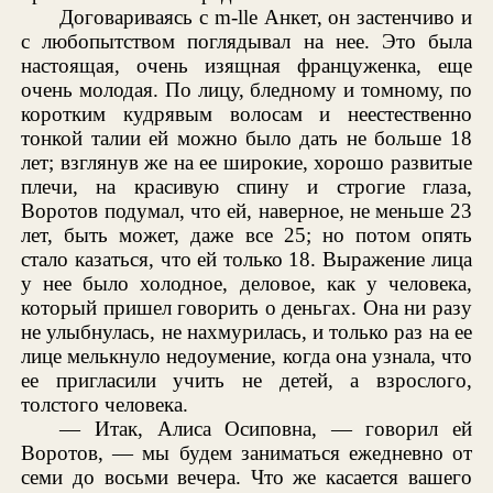
Договариваясь с m-lle Анкет, он застенчиво и
с любопытством поглядывал на нее. Это была
настоящая, очень изящная француженка, еще
очень молодая. По лицу, бледному и томному, по
коротким кудрявым волосам и неестественно
тонкой талии ей можно было дать не больше 18
лет; взглянув же на ее широкие, хорошо развитые
плечи, на красивую спину и строгие глаза,
Воротов подумал, что ей, наверное, не меньше 23
лет, быть может, даже все 25; но потом опять
стало казаться, что ей только 18. Выражение лица
у нее было холодное, деловое, как у человека,
который пришел говорить о деньгах. Она ни разу
не улыбнулась, не нахмурилась, и только раз на ее
лице мелькнуло недоумение, когда она узнала, что
ее пригласили учить не детей, а взрослого,
толстого человека.
— Итак, Алиса Осиповна, — говорил ей
Воротов, — мы будем заниматься ежедневно от
семи до восьми вечера. Что же касается вашего