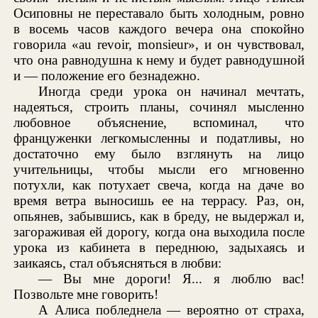
Осиповны не переставало быть холодным, ровно
в восемь часов каждого вечера она спокойно
говорила «au revoir, monsieur», и он чувствовал,
что она равнодушна к нему и будет равнодушной
и — положение его безнадежно.
Иногда среди урока он начинал мечтать,
надеяться, строить планы, сочинял мысленно
любовное объяснение, вспоминал, что
француженки легкомысленны и податливы, но
достаточно ему было взглянуть на лицо
учительницы, чтобы мысли его мгновенно
потухли, как потухает свеча, когда на даче во
время ветра выносишь ее на террасу. Раз, он,
опьянев, забывшись, как в бреду, не выдержал и,
загораживая ей дорогу, когда она выходила после
урока из кабинета в переднюю, задыхаясь и
заикаясь, стал объясняться в любви:
— Вы мне дороги! Я... я люблю вас!
Позвольте мне говорить!
А Алиса побледнела — вероятно от страха,