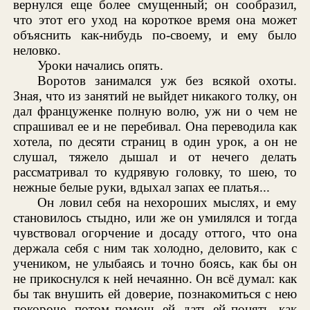
вернулся еще более смущенный; он сообразил,
что этот его уход на короткое время она может
объяснить как-нибудь по-своему, и ему было
неловко.
Уроки начались опять.
Воротов занимался уж без всякой охоты.
Зная, что из занятий не выйдет никакого толку, он
дал француженке полную волю, уж ни о чем не
спрашивал ее и не перебивал. Она переводила как
хотела, по десяти страниц в один урок, а он не
слушал, тяжело дышал и от нечего делать
рассматривал то кудрявую головку, то шею, то
нежные белые руки, вдыхал запах ее платья...
Он ловил себя на нехороших мыслях, и ему
становилось стыдно, или же он умилялся и тогда
чувствовал огорчение и досаду оттого, что она
держала себя с ним так холодно, деловито, как с
учеником, не улыбаясь и точно боясь, как бы он
не прикоснулся к ней нечаянно. Он всё думал: как
бы так внушить ей доверие, познакомиться с нею
покороче, потом помочь ей, дать ей понять, как