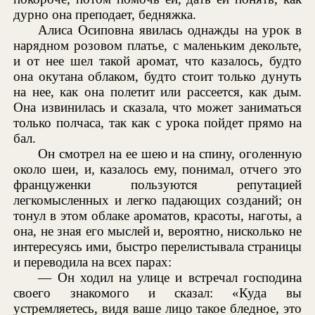
дурно она преподает, бедняжка.
Алиса Осиповна явилась однажды на урок в
нарядном розовом платье, с маленьким декольте,
и от нее шел такой аромат, что казалось, будто
она окутана облаком, будто стоит только дунуть
на нее, как она полетит или рассеется, как дым.
Она извинилась и сказала, что может заниматься
только полчаса, так как с урока пойдет прямо на
бал.
Он смотрел на ее шею и на спину, оголенную
около шеи, и, казалось ему, понимал, отчего это
француженки пользуются репутацией
легкомысленных и легко падающих созданий; он
тонул в этом облаке ароматов, красоты, наготы, а
она, не зная его мыслей и, вероятно, нисколько не
интересуясь ими, быстро перелистывала страницы
и переводила на всех парах:
— Он ходил на улице и встречал господина
своего знакомого и сказал: «Куда вы
устремляетесь, видя ваше лицо такое бледное, это