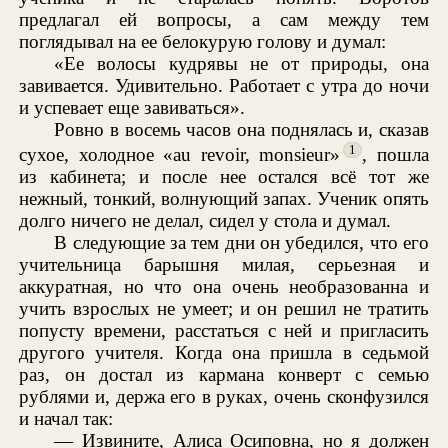
предлагал ей вопросы, а сам между тем
поглядывал на ее белокурую голову и думал:
«Ее волосы кудрявы не от природы, она
завивается. Удивительно. Работает с утра до ночи
и успевает еще завиваться».
Ровно в восемь часов она поднялась и, сказав
1
сухое, холодное «au revoir, monsieur»
, пошла
из кабинета; и после нее остался всё тот же
нежный, тонкий, волнующий запах. Ученик опять
долго ничего не делал, сидел у стола и думал.
В следующие за тем дни он убедился, что его
учительница барышня милая, серьезная и
аккуратная, но что она очень необразованна и
учить взрослых не умеет; и он решил не тратить
попусту времени, расстаться с ней и пригласить
другого учителя. Когда она пришла в седьмой
раз, он достал из кармана конверт с семью
рублями и, держа его в руках, очень сконфузился
и начал так:
— Извините, Алиса Осиповна, но я должен