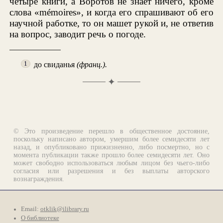
четыре книги, а Воротов не знает ничего, кроме
слова «mémoires», и когда его спрашивают об его
научной работке, то он машет рукой и, не ответив
на вопрос, заводит речь о погоде.
до свиданья
(франц.).
1
✦
© Это произведение перешло в общественное достояние,
поскольку написано автором, умершим более семидесяти лет
назад, и опубликовано прижизненно, либо посмертно, но с
момента публикации также прошло более семидесяти лет. Оно
может свободно использоваться любым лицом без чьего-либо
согласия или разрешения и без выплаты авторского
вознаграждения.
Email:
otklik@ilibrary.ru
О библиотеке