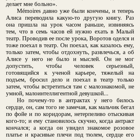
делает мне больно».
Mémoires давно уже были кончены, и теперь
Алиса переводила какую-то другую книгу. Раз
она пришла на урок часом раньше, извиняясь
тем, что в семь часов ей нужно ехать в Малый
театр. Проводив ее после урока, Воротов оделся и
тоже поехал в театр. Он поехал, как казалось ему,
только затем, чтобы отдохнуть, развлечься, а об
Алисе у него не было и мыслей. Он не мог
допустить, чтобы человек серьезный,
готовящийся к ученой карьере, тяжелый на
подъем, бросил дело и поехал в театр только
затем, чтобы встретиться там с малознакомой, не
умной, малоинтеллигентной девушкой...
Но почему-то в антрактах у него билось
сердце, он, сам того не замечая, как мальчик бегал
по фойе и по коридорам, нетерпеливо отыскивая
кого-то; и ему становилось скучно, когда антракт
кончался; а когда он увидел знакомое розовое
платье и красивые плечи под тюлем, сердце его