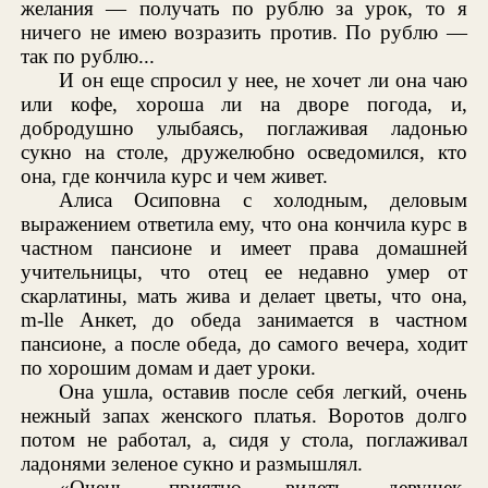
желания — получать по рублю за урок, то я
ничего не имею возразить против. По рублю —
так по рублю...
И он еще спросил у нее, не хочет ли она чаю
или кофе, хороша ли на дворе погода, и,
добродушно улыбаясь, поглаживая ладонью
сукно на столе, дружелюбно осведомился, кто
она, где кончила курс и чем живет.
Алиса Осиповна с холодным, деловым
выражением ответила ему, что она кончила курс в
частном пансионе и имеет права домашней
учительницы, что отец ее недавно умер от
скарлатины, мать жива и делает цветы, что она,
m-lle Анкет, до обеда занимается в частном
пансионе, а после обеда, до самого вечера, ходит
по хорошим домам и дает уроки.
Она ушла, оставив после себя легкий, очень
нежный запах женского платья. Воротов долго
потом не работал, а, сидя у стола, поглаживал
ладонями зеленое сукно и размышлял.
«Очень приятно видеть девушек,