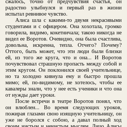
сжалось, точно от предчувствия счастья, он
радостно улыбнулся и первый раз в жизни
испытал ревнивое чувство.
Алиса шла с какими-то двумя некрасивыми
студентами и с офицером. Она хохотала, громко
говорила, видимо, кокетничала; такою никогда не
видел ее Воротов. Очевидно, она была счастлива,
довольна, искренна, тепла. Отчего? Почему?
Оттого, быть может, что эти люди были близки
ей, из того же круга, что и она... И Воротов
почувствовал страшную пропасть между собой и
этим кругом. Он поклонился своей учительнице,
но та холодно кивнула ему и быстро прошла
мимо; ей, по-видимому, не хотелось, чтобы ее
кавалеры знали, что у нее есть ученики и что она
от нужды дает уроки.
После встречи в театре Воротов понял, что
он влюблен... Во время следующих уроков,
пожирая глазами свою изящную учительницу, он
уже не боролся с собою, а давал полный ход
своим чистым и нечистым мыслям. Лицо Алисы