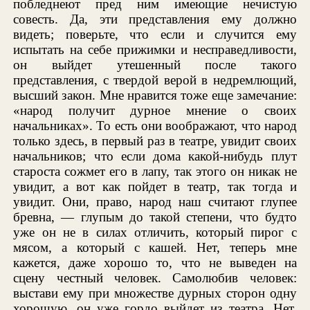
побледнеют пред ним имеющие нечистую
совесть. Да, эти представления ему должно
видеть; поверьте, что если и случится ему
испытать на себе прижимки и несправедливости,
он выйдет утешенный после такого
представления, с твердой верой в недремлющий,
высший закон. Мне нравится тоже еще замечание:
«народ получит дурное мнение о своих
начальниках». То есть они воображают, что народ
только здесь, в первый раз в театре, увидит своих
начальников; что если дома какой-нибудь плут
староста сожмет его в лапу, так этого он никак не
увидит, а вот как пойдет в театр, так тогда и
увидит. Они, право, народ наш считают глупее
бревна, — глупым до такой степени, что будто
уже он не в силах отличить, который пирог с
мясом, а который с кашей. Нет, теперь мне
кажется, даже хорошо то, что не выведен на
сцену честный человек. Самолюбив человек:
выстави ему при множестве дурных сторон одну
хорошую, он уже гордо выйдет из театра. Нет,