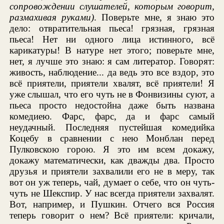
сопровождении слушателей, которым говорит,
размахивая руками)
. Поверьте мне, я знаю это
дело: отвратительная пьеса! грязная, грязная
пьеса! Нет ни одного лица истинного, всё
карикатуры! В натуре нет этого; поверьте мне,
нет, я лучше это знаю: я сам литератор. Говорят:
живость, наблюдение... да ведь это все вздор, это
всё приятели, приятели хвалят, всё приятели! Я
уже слышал, что его чуть не в Фонвизины суют, а
пьеса просто недостойна даже быть названа
комедиею. Фарс, фарс, да и фарс самый
неудачный. Последняя пустейшая комедийка
Коцебу в сравнении с нею Монблан перед
Пулковскою горою. Я это им всем докажу,
докажу математически, как дважды два. Просто
друзья и приятели захвалили его не в меру, так
вот он уж теперь, чай, думает о себе, что он чуть-
чуть не Шекспир. У нас всегда приятели захвалят.
Вот, например, и Пушкин. Отчего вся Россия
теперь говорит о нем? Всё приятели: кричали,