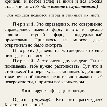
кричали, и потом вслед за ними и вся Россия
стала кричать.
(Уходит вместе с слушателями.)
Оба офицера подаются вперед и занимают их места.
Первый
. Это справедливо, это совершенно
справедливо: именно фарс; я это и прежде
говорил: глупый фарс, поддержанный
приятелями. Признаюсь, на многое даже
отвратительно было смотреть.
Второй
. Да ведь ты ж говорил, что еще
никогда так не смеялся?
Первый
. А это опять другое дело. Ты не
понимаешь, тебе нужно растолковать. Тут что в
этой пьесе? Во-первых, завязки никакой, действия
тоже нет, соображенья решительно никакого, всё
невероятности, и притом всё карикатуры.
Двое
других
офицеров
позади.
Один
(другому)
. Кто это рассуждает?
Кажется, из ваших?