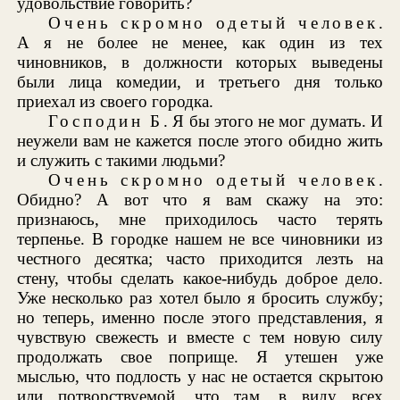
удовольствие говорить?
Очень скромно одетый человек
.
А я не более не менее, как один из тех
чиновников, в должности которых выведены
были лица комедии, и третьего дня только
приехал из своего городка.
Господин Б
. Я бы этого не мог думать. И
неужели вам не кажется после этого обидно жить
и служить с такими людьми?
Очень скромно одетый человек
.
Обидно? А вот что я вам скажу на это:
признаюсь, мне приходилось часто терять
терпенье. В городке нашем не все чиновники из
честного десятка; часто приходится лезть на
стену, чтобы сделать какое-нибудь доброе дело.
Уже несколько раз хотел было я бросить службу;
но теперь, именно после этого представления, я
чувствую свежесть и вместе с тем новую силу
продолжать свое поприще. Я утешен уже
мыслью, что подлость у нас не остается скрытою
или потворствуемой, что там, в виду всех