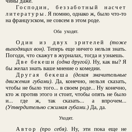
чины даже.
Господин, беззаботный насчет
литературы
. Я помню, однако ж, было что-то
на французском, не совсем в этом роде.
Оба уходят.
Один из двух зрителей
(тоже
выходящих вон)
. Теперь еще ничего нельзя знать.
Погоди, что скажут в журналах, тогда и узнаешь.
Две бекеши
(одна другой)
. Ну, как вы? Я
бы желал знать ваше мнение о комедии.
Другая бекеша
(делая значительные
движения губами)
. Да, конечно, нельзя сказать,
чтобы не было того... в своем роде... Ну конечно,
кто ж против этого и стоит, чтобы опять не было
и... где ж, так сказать... а впрочем...
(Утвердительно сжимая губами.)
Да, да.
Уходят.
Автор
(про себя)
. Ну, эти пока еще не