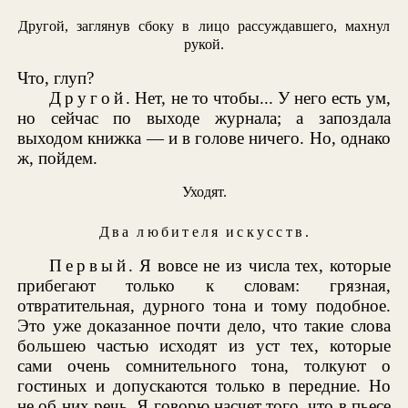
Другой, заглянув сбоку в лицо рассуждавшего, махнул
рукой.
Что, глуп?
Другой
. Нет, не то чтобы... У него есть ум,
но сейчас по выходе журнала; а запоздала
выходом книжка — и в голове ничего. Но, однако
ж, пойдем.
Уходят.
Два любителя искусств
.
Первый
. Я вовсе не из числа тех, которые
прибегают только к словам: грязная,
отвратительная, дурного тона и тому подобное.
Это уже доказанное почти дело, что такие слова
большею частью исходят из уст тех, которые
сами очень сомнительного тона, толкуют о
гостиных и допускаются только в передние. Но
не об них речь. Я говорю насчет того, что в пьесе