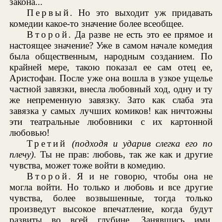
закона...
Первый
. Но это выходит уж придавать
комедии какое-то значение более всеобщее.
Второй
. Да разве не есть это ее прямое и
настоящее значение? Уже в самом начале комедия
была общественным, народным созданием. По
крайней мере, такою показал ее сам отец ее,
Аристофан. После уже она вошла в узкое ущелье
частной завязки, внесла любовный ход, одну и ту
же непременную завязку. Зато как слаба эта
завязка у самых лучших комиков! как ничтожны
эти театральные любовники с их картонной
любовью!
Третий
(подходя и ударив слегка его по
плечу)
. Ты не прав: любовь, так же как и другие
чувства, может тоже войти в комедию.
Второй
. Я и не говорю, чтобы она не
могла войти. Но только и любовь и все другие
чувства, более возвышенные, тогда только
произведут высокое впечатление, когда будут
развиты во всей глубине. Занявшись ими,