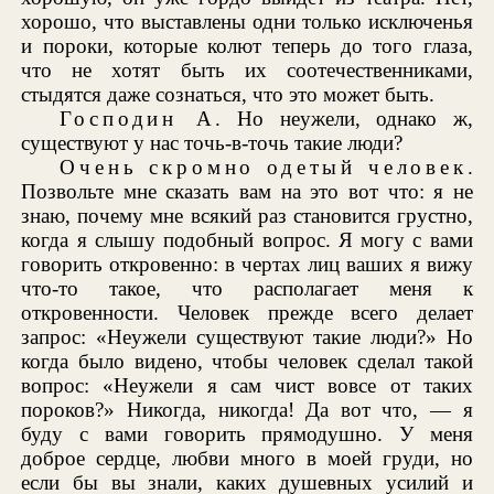
хорошо, что выставлены одни только исключенья
и пороки, которые колют теперь до того глаза,
что не хотят быть их соотечественниками,
стыдятся даже сознаться, что это может быть.
Господин А
. Но неужели, однако ж,
существуют у нас точь-в-точь такие люди?
Очень скромно одетый человек
.
Позвольте мне сказать вам на это вот что: я не
знаю, почему мне всякий раз становится грустно,
когда я слышу подобный вопрос. Я могу с вами
говорить откровенно: в чертах лиц ваших я вижу
что-то такое, что располагает меня к
откровенности. Человек прежде всего делает
запрос: «Неужели существуют такие люди?» Но
когда было видено, чтобы человек сделал такой
вопрос: «Неужели я сам чист вовсе от таких
пороков?» Никогда, никогда! Да вот что, — я
буду с вами говорить прямодушно. У меня
доброе сердце, любви много в моей груди, но
если бы вы знали, каких душевных усилий и