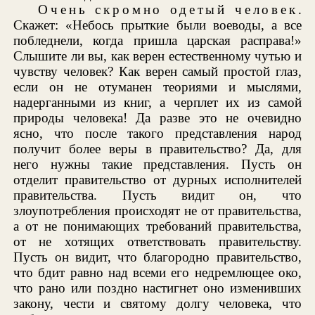
Очень скромно одетый человек
.
Скажет: «Небось прыткие были воеводы, а все
побледнели, когда пришла царская расправа!»
Слышите ли вы, как верен естественному чутью и
чувству человек? Как верен самый простой глаз,
если он не отуманен теориями и мыслями,
надерганными из книг, а черплет их из самой
природы человека! Да разве это не очевидно
ясно, что после такого представления народ
получит более веры в правительство? Да, для
него нужны такие представления. Пусть он
отделит правительство от дурных исполнителей
правительства. Пусть видит он, что
злоупотребления происходят не от правительства,
а от не понимающих требований правительства,
от не хотящих ответствовать правительству.
Пусть он видит, что благородно правительство,
что бдит равно над всеми его недремлющее око,
что рано или поздно настигнет оно изменивших
закону, чести и святому долгу человека, что