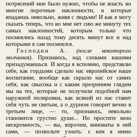
потрясений мне было нужно, чтобы не впасть во
многие порочные наклонности, в которые
впадаешь невольно, живя с людьми! И как я могу
сказать теперь, что во мне нет сию же минуту тех
самых наклонностей, которым только что
посмеялись назад тому десять минут все и над
которыми я сам посмеялся.
Господин А
.
(после некоторого
молчания)
. Признаюсь, над словами вашими
призадумаешься. И когда я вспомню, представлю
себе, как гордыми сделало нас европейское наше
воспитание, вообще как скрыло нас от самих
себя, как свысока и с каким презрением глядим
мы на тех, которые не получили подобной нам
наружной полировки, как всякий из нас ставит
себя чуть не святым, а о дурном говорит вечно в
третьем лице, — то, признаюсь, невольно
становится грустно душе... Но простите мою
нескромность, — вы, впрочем, виноваты в ней
сами, — позвольте узнать: с кем я имею