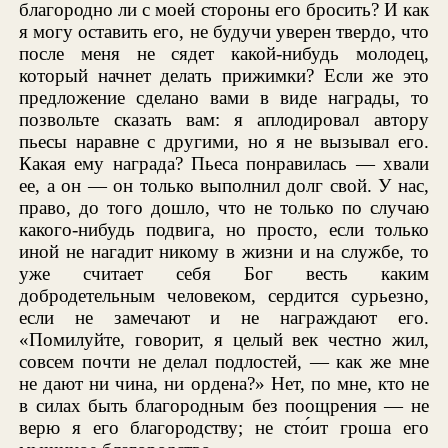
благородно ли с моей стороны его бросить? И как
я могу оставить его, не будучи уверен твердо, что
после меня не сядет какой-нибудь молодец,
который начнет делать прижимки? Если же это
предложение сделано вами в виде награды, то
позвольте сказать вам: я аплодировал автору
пьесы наравне с другими, но я не вызывал его.
Какая ему награда? Пьеса понравилась — хвали
ее, а он — он только выполнил долг свой. У нас,
право, до того дошло, что не только по случаю
какого-нибудь подвига, но просто, если только
иной не нагадит никому в жизни и на службе, то
уже считает себя Бог весть каким
добродетельным человеком, сердится сурьезно,
если не замечают и не награждают его.
«Помилуйте, говорит, я целый век честно жил,
совсем почти не делал подлостей, — как же мне
не дают ни чина, ни ордена?» Нет, по мне, кто не
в силах быть благородным без поощрения — не
верю я его благородству; не сто́ит гроша его