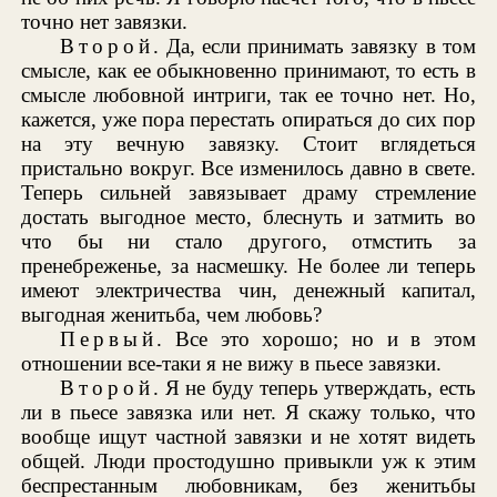
точно нет завязки.
Второй
. Да, если принимать завязку в том
смысле, как ее обыкновенно принимают, то есть в
смысле любовной интриги, так ее точно нет. Но,
кажется, уже пора перестать опираться до сих пор
на эту вечную завязку. Стоит вглядеться
пристально вокруг. Все изменилось давно в свете.
Теперь сильней завязывает драму стремление
достать выгодное место, блеснуть и затмить во
что бы ни стало другого, отмстить за
пренебреженье, за насмешку. Не более ли теперь
имеют электричества чин, денежный капитал,
выгодная женитьба, чем любовь?
Первый
. Все это хорошо; но и в этом
отношении все-таки я не вижу в пьесе завязки.
Второй
. Я не буду теперь утверждать, есть
ли в пьесе завязка или нет. Я скажу только, что
вообще ищут частной завязки и не хотят видеть
общей. Люди простодушно привыкли уж к этим
беспрестанным любовникам, без женитьбы