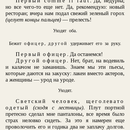
Первый comme il faut
. Да, недурна;
но все чего-то еще нет. Да, рекомендую: новый
ресторан; вчера нам подал свежий зеленый горох
(целует концы пальцев)
— прелесть!
Уходят оба.
Бежит
офицер
,
другой
удерживает его за руку.
Первый офицер
. Да останемся!
Другой офицер
. Нет, брат, на водевиль
и калачом не заманишь. Знаем мы эти пьесы,
которые даются на закуску: лакеи вместо актеров,
а женщины — урод на уроде.
Уходят.
Светский человек, щеголевато
одетый
(сходя с лестницы)
. Плут портной
претесно сделал мне панталоны, все время было
страх неловко сидеть. За это я намерен еще
проволочить его и годика два не заплачу долгов.