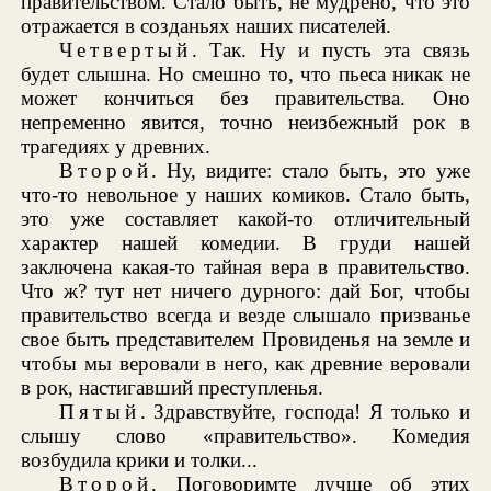
правительством. Стало быть, не мудрено, что это
отражается в созданьях наших писателей.
Четвертый
. Так. Ну и пусть эта связь
будет слышна. Но смешно то, что пьеса никак не
может кончиться без правительства. Оно
непременно явится, точно неизбежный рок в
трагедиях у древних.
Второй
. Ну, видите: стало быть, это уже
что-то невольное у наших комиков. Стало быть,
это уже составляет какой-то отличительный
характер нашей комедии. В груди нашей
заключена какая-то тайная вера в правительство.
Что ж? тут нет ничего дурного: дай Бог, чтобы
правительство всегда и везде слышало призванье
свое быть представителем Провиденья на земле и
чтобы мы веровали в него, как древние веровали
в рок, настигавший преступленья.
Пятый
. Здравствуйте, господа! Я только и
слышу слово «правительство». Комедия
возбудила крики и толки...
Второй
. Поговоримте лучше об этих