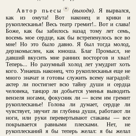
*
Автор пьесы
(выходя)
. Я вырвался,
как из омута! Вот наконец и крики и
рукоплесканья! Весь театр гремит!.. Вот и слава!
Боже, как бы забилось назад тому лет семь,
восемь мое сердце, как бы встрепенулось все во
мне! Но это было давно. Я был тогда молод,
дерзкомыслен, как юноша. Благ Промысл, не
давший вкусить мне ранних восторгов и хвал!
Теперь... Но разумный холод лет умудрит хоть
кого. Узнаешь наконец, что рукоплесканья еще не
много значат и готовы служить всему наградой:
актер ли постигнет всю тайну души и сердца
человека, танцор ли добьется уменья выводить
вензеля ногами, фокусник ли — всем им гремит
рукоплесканье! Голова ли думает, сердце ли
чувствует, звучит ли глубина души, работают ли
ноги, или руки перевертывают стаканы — все
покрывается равными плесками. Нет, не
рукоплесканий я бы теперь желал: я бы желал