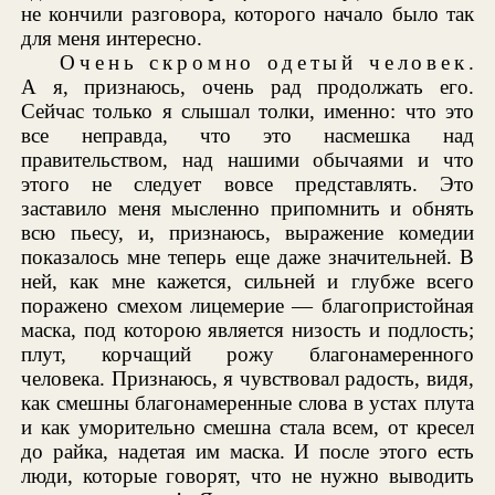
не кончили разговора, которого начало было так
для меня интересно.
Очень скромно одетый человек
.
А я, признаюсь, очень рад продолжать его.
Сейчас только я слышал толки, именно: что это
все неправда, что это насмешка над
правительством, над нашими обычаями и что
этого не следует вовсе представлять. Это
заставило меня мысленно припомнить и обнять
всю пьесу, и, признаюсь, выражение комедии
показалось мне теперь еще даже значительней. В
ней, как мне кажется, сильней и глубже всего
поражено смехом лицемерие — благопристойная
маска, под которою является низость и подлость;
плут, корчащий рожу благонамеренного
человека. Признаюсь, я чувствовал радость, видя,
как смешны благонамеренные слова в устах плута
и как уморительно смешна стала всем, от кресел
до райка, надетая им маска. И после этого есть
люди, которые говорят, что не нужно выводить