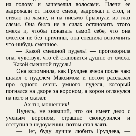
на голову и зашевелил волосами. Плечи ее
задрожали от тихого смеха, задрожал и стол, и
стекло на лампе, и на письмо брызнули из глаз
слезы. Она была не в силах остановить этого
смеха и, чтобы показать самой себе, что она
смеется не без причины, она спешила вспомнить
что-нибудь смешное.
— Какой смешной пудель! — проговорила
она, чувствуя, что ей становится душно от смеха.
— Какой смешной пудель!
Она вспомнила, как Груздев вчера после чаю
шалил с пуделем Максимом и потом рассказал
про одного очень умного пуделя, который
погнался на дворе за вороном, а ворон оглянулся
на него и сказал:
— Ах ты, мошенник!
Пудель, не знавший, что он имеет дело с
ученым вороном, страшно сконфузился и
отступил в недоумении, потом стал лаять.
— Нет, буду лучше любить Груздева, —