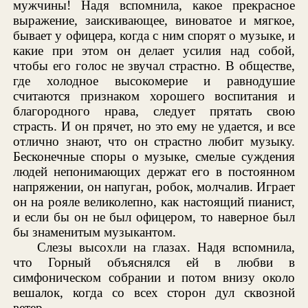
мужчины! Надя вспомнила, какое прекрасное
выражение, заискивающее, виноватое и мягкое,
бывает у офицера, когда с ним спорят о музыке, и
какие при этом он делает усилия над собой,
чтобы его голос не звучал страстно. В обществе,
где холодное высокомерие и равнодушие
считаются признаком хорошего воспитания и
благородного нрава, следует прятать свою
страсть. И он прячет, но это ему не удается, и все
отлично знают, что он страстно любит музыку.
Бесконечные споры о музыке, смелые суждения
людей непонимающих держат его в постоянном
напряжении, он напуган, робок, молчалив. Играет
он на рояле великолепно, как настоящий пианист,
и если бы он не был офицером, то наверное был
бы знаменитым музыкантом.
Слезы высохли на глазах. Надя вспомнила,
что Горный объяснялся ей в любви в
симфоническом собрании и потом внизу около
вешалок, когда со всех сторон дул сквозной
ветер.