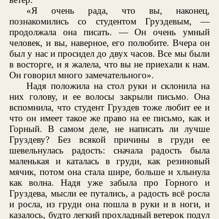
«Я очень рада, что вы, наконец,
познакомились со студентом Груздевым, —
продолжала она писать. — Он очень умный
человек, и вы, наверное, его полюбите. Вчера он
был у нас и просидел до двух часов. Все мы были
в восторге, и я жалела, что вы не приехали к нам.
Он говорил много замечательного».
Надя положила на стол руки и склонила на
них голову, и ее волосы закрыли письмо. Она
вспомнила, что студент Груздев тоже любит ее и
что он имеет такое же право на ее письмо, как и
Горный. В самом деле, не написать ли лучше
Груздеву? Без всякой причины в груди ее
шевельнулась радость: сначала радость была
маленькая и каталась в груди, как резиновый
мячик, потом она стала шире, больше и хлынула
как волна. Надя уже забыла про Горного и
Груздева, мысли ее путались, а радость всё росла
и росла, из груди она пошла в руки и в ноги, и
казалось, будто легкий прохладный ветерок подул