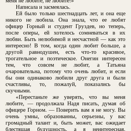
меня не любите, не любите!»
Написала и засмеялась.
Ей было только шестнадцать лет, и она еще
никого не любила. Она знала, что ее любят
офицер Горный и студент Груздев, но теперь,
после оперы, ей хотелось сомневаться в их
любви. Быть нелюбимой и несчастной — как это
интересно! В том, когда один любит больше, а
другой равнодушен, есть что-то красивое,
трогательное и поэтическое. Онегин интересен
тем, что совсем не любит, а Татьяна
очаровательна, потому что очень любит, и если
бы они одинаково любили друг друга и были
счастливы, то, пожалуй, показались бы
скучными.
«Перестаньте же уверять, что вы меня
любите, — продолжала Надя писать, думая об
офицере Горном. — Поверить вам я не могу. Вы
очень умны, образованны, серьезны, у вас
громадный талант и, быть может, вас ожидает
блестящая будущность, а я неинтересная,