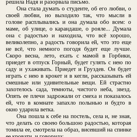
решила Надя и разорвала письмо.
Она стала думать о студенте, об его любви, о
своей любви, но выходило так, что мысли в
голове расплывались и она думала обо всем: о
маме, об улице, о карандаше, о рояле... Думала
она с радостью и находила, что всё хорошо,
великолепно, а радость говорила ей, что это еще
не всё, что немного погодя будет еще лучше.
Скоро весна, лето, ехать с мамой в Горбики,
приедет в отпуск Горный, будет гулять с нею по
саду и ухаживать. Приедет и Груздев. Он будет
играть с нею в крокет и в кегли, рассказывать ей
смешные или удивительные вещи. Ей страстно
захотелось сада, темноты, чистого неба, звезд.
Опять ее плечи задрожали от смеха и показалось
ей, что в комнате запахло полынью и будто в
окно ударила ветка.
Она пошла к себе на постель, села и, не зная,
что делать со своею большою радостью, которая
томила ее, смотрела на образ, висевший на спинке
ее кровати, и говорила: