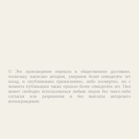
© Это произведение перешло в общественное достояние,
поскольку написано автором, умершим более семидесяти лет
назад, и опубликовано прижизненно, либо посмертно, но с
момента публикации также прошло более семидесяти лет. Оно
может свободно использоваться любым лицом без чьего-либо
согласия или разрешения и без выплаты авторского
вознаграждения.
Email:
otklik@ilibrary.ru
О библиотеке
Реклама на сайте