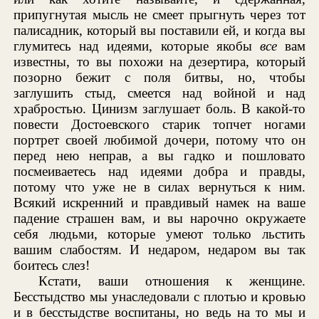
припугнутая мысль не смеет прыгнуть через тот
палисадник, который вы поставили ей, и когда вы
глумитесь над идеями, которые якобы
все
вам
известны, то вы похожи на дезертира, который
позорно бежит с поля битвы, но, чтобы
заглушить стыд, смеется над войной и над
храбростью. Цинизм заглушает боль. В какой-то
повести Достоевского старик топчет ногами
портрет своей любимой дочери, потому что он
перед нею неправ, а вы гадко и пошловато
посмеиваетесь над идеями добра и правды,
потому что уже не в силах вернуться к ним.
Всякий искренний и правдивый намек на ваше
падение страшен вам, и вы нарочно окружаете
себя людьми, которые умеют только льстить
вашим слабостям. И недаром, недаром вы так
боитесь слез!
Кстати, ваши отношения к женщине.
Бесстыдство мы унаследовали с плотью и кровью
и в бесстыдстве воспитаны, но ведь на то мы и