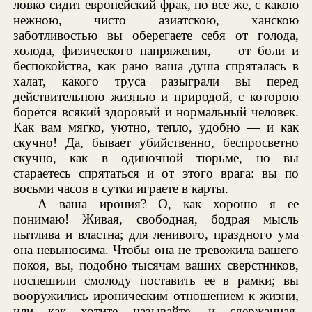
ловко сидит европейский фрак, но все же, с какою
нежною, чисто азиатскою, ханскою
заботливостью вы оберегаете себя от голода,
холода, физического напряжения, — от боли и
беспокойства, как рано ваша душа спряталась в
халат, какого труса разыграли вы перед
действительною жизнью и природой, с которою
борется всякий здоровый и нормальный человек.
Как вам мягко, уютно, тепло, удобно — и как
скучно! Да, бывает убийственно, беспросветно
скучно, как в одиночной тюрьме, но вы
стараетесь спрятаться и от этого врага: вы по
восьми часов в сутки играете в карты.
А ваша ирония? О, как хорошо я ее
понимаю! Живая, свободная, бодрая мысль
пытлива и властна; для ленивого, праздного ума
она невыносима. Чтобы она не тревожила вашего
покоя, вы, подобно тысячам ваших сверстников,
поспешили смолоду поставить ее в рамки; вы
вооружились ироническим отношением к жизни,
или как хотите называйте, и сдержанная,