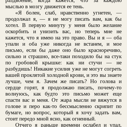
раздвоение, когда кажется, что за каждою
мыслью в мозгу движется ее тень.
«Я болен, слаб, нравственно угнетен, —
продолжал я, — я не могу писать вам, как бы
хотел. В первую минуту у меня было желание
оскорбить и унизить вас, но теперь мне не
кажется, что я имею на это право. Вы и я — оба
упали и оба уже никогда не встанем, и мое
письмо, если бы даже оно было красноречиво,
сильно и страшно, все-таки походило бы на стук
по гробовой крышке: как ни стучи — не
разбудишь! Никакие усилия уже не могут согреть
вашей проклятой холодной крови, и это вы знаете
лучше, чем я. Зачем же писать? Но голова и
сердце горят, я продолжаю писать, почему-то
волнуюсь, как будто это письмо может еще
спасти вас и меня. От жара мысли не вяжутся в
голове и перо как-то бессмысленно скрипит по
бумаге, но вопрос, который я хочу задать вам,
стоит передо мной ясно, как огненный.
Отчего я раньше времени ослабел и упал,