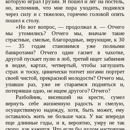
которую играл Грузин. Я пошел и лег на постель,
но, вспомнив, что мне пора уходить, поднялся
через силу и с тяжелою, горячею головой опять
пошел к столу.
«Но вот вопрос, — продолжал я. — Отчего
мы утомились? Отчего мы, вначале такие
страстные, смелые, благородные, верующие, к 30
— 35 годам становимся уже полными
банкротами? Отчего один гаснет в чахотке,
другой пускает пулю в лоб, третий ищет забвения
в водке, картах, четвертый, чтобы заглушить
страх и тоску, цинически топчет ногами портрет
своей чистой, прекрасной молодости? Отчего мы,
упавши раз, уже не стараемся подняться и,
потерявши одно, не ищем другого? Отчего?
Разбойник, висевший на кресте, сумел
вернуть себе жизненную радость и смелую,
осуществимую надежду, хотя, быть может, ему
оставалось жить не больше часа. У вас впереди
еще длинные годы, и я, вероятно, умру не так
скоро, как кажется. Что если бы чудом настоящее