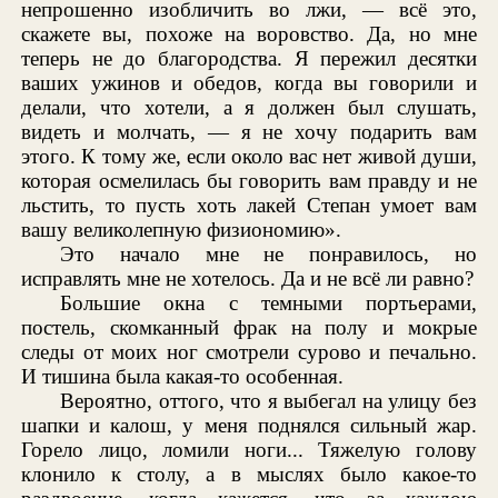
непрошенно изобличить во лжи, — всё это,
скажете вы, похоже на воровство. Да, но мне
теперь не до благородства. Я пережил десятки
ваших ужинов и обедов, когда вы говорили и
делали, что хотели, а я должен был слушать,
видеть и молчать, — я не хочу подарить вам
этого. К тому же, если около вас нет живой души,
которая осмелилась бы говорить вам правду и не
льстить, то пусть хоть лакей Степан умоет вам
вашу великолепную физиономию».
Это начало мне не понравилось, но
исправлять мне не хотелось. Да и не всё ли равно?
Большие окна с темными портьерами,
постель, скомканный фрак на полу и мокрые
следы от моих ног смотрели сурово и печально.
И тишина была какая-то особенная.
Вероятно, оттого, что я выбегал на улицу без
шапки и калош, у меня поднялся сильный жар.
Горело лицо, ломили ноги... Тяжелую голову
клонило к столу, а в мыслях было какое-то