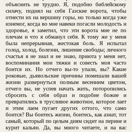
объяснить не трудно. Я, подобно библейскому
силачу, поднял на себя Газские ворота, чтобы
отнести их на вершину горы, но только когда уже
изнемог, когда во мне навеки погасли молодость и
здоровье, я заметил, что эти ворота мне не по
плечам и что я обманул себя. К тому же у меня
была непрерывная, жестокая боль. Я испытал
голод, холод, болезни, лишение свободы; личного
счастья я не знал и не знаю, приюта у меня нет,
воспоминания мои тяжки и совесть моя часто
боится их. Но отчего вы-то упали, вы? Какие
роковые, дьявольские причины помешали вашей
жизни развернуться полным весенним цветом,
отчего вы, не успев начать жить, поторопились
сбросить с себя образ и подобие божие и
превратились в трусливое животное, которое лает
и этим лаем пугает других оттого, что само
боится? Вы боитесь жизни, боитесь, как азиат, тот
самый, который по целым дням сидит на перине и
курит кальян. Да, вы много читаете, и на вас