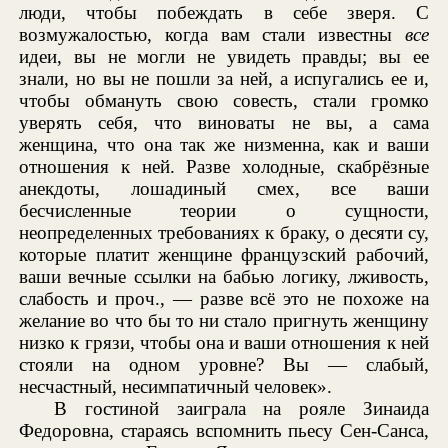
люди, чтобы побеждать в себе зверя. С
возмужалостью, когда вам стали известны
все
идеи, вы не могли не увидеть правды; вы ее
знали, но вы не пошли за ней, а испугались ее и,
чтобы обмануть свою совесть, стали громко
уверять себя, что виноваты не вы, а сама
женщина, что она так же низменна, как и ваши
отношения к ней. Разве холодные, скабрёзные
анекдоты, лошадиный смех, все ваши
бесчисленные теории о сущности,
неопределенных требованиях к браку, о десяти су,
которые платит женщине французский рабочий,
ваши вечные ссылки на бабью логику, лживость,
слабость и проч., — разве всё это не похоже на
желание во что бы то ни стало пригнуть женщину
низко к грязи, чтобы она и ваши отношения к ней
стояли на одном уровне? Вы — слабый,
несчастный, несимпатичный человек».
В гостиной заиграла на рояле Зинаида
Федоровна, стараясь вспомнить пьесу Сен-Санса,