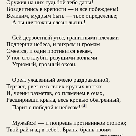
Оружия на них судьбой тебе даны!
Воздвигнись в крепости — и все побеждены!
Великим, мудрым быть — твое определенье;
А ты ничтожны слезы льешь!
Сей дерзостный утес, гранитными плечами
Подперши небеса, и вихрям и громам
Смеется, и один противится векам,
У ног его клубит ревущими волнами
Угрюмый, грозный океан.
Орел, ужаленный змеею раздраженной,
Терзает, рвет ее в своих крутых когтях
И, члены разметав, со пламенем в очах,
Расширивши крыла, весь кровью обагренный,
4
Парит с победой к небесам!
Мужайся! — и попрешь противников стопою;
Твой рай и ад в тебе!.. Брань, брань твоим