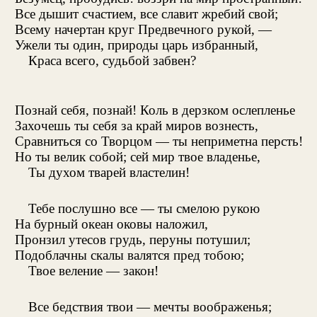
Все дышит счастием, все славит жребий свой;
Всему начертан круг Предвечного рукой, —
Ужели ты один, природы царь избранный,
Краса всего, судьбой забвен?
Познай себя, познай! Коль в дерзком ослепленье
Захочешь ты себя за край миров вознесть,
Сравниться со Творцом — ты неприметна персть!
Но ты велик собой; сей мир твое владенье,
Ты духом тварей властелин!
Тебе послушно все — ты смелою рукою
На бурный океан оковы наложил,
Пронзил утесов грудь, перуны потушил;
Подоблачны скалы валятся пред тобою;
Твое веление — закон!
Все бедствия твои — мечты воображенья;