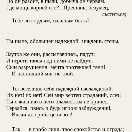
Но он разбит, в пыли, добыча он червям.
Где мощь корней его?.. Престань, безумец,
льститься;
Тебе ли гордым, сильным быть?
Ты ныне, обольщен надеждой, зиждешь стены,
—
Заутра же они, рассыпавшись, падут;
И персти твоея под ними не найдут...
Сын разрушения! мечта протекшей тени!
И настоящий миг не твой.
Ты веселишь себя надеждой наслаждений:
Их нет! их нет! Сей мир вертеп страданий, слез;
Ты с жизнию в него блаженства не принес;
Терзайся, рвись и будь игрою заблуждений,
Влачи до гроба цепи зол!
Так — в гробе лишь твое спокойство и отрада;