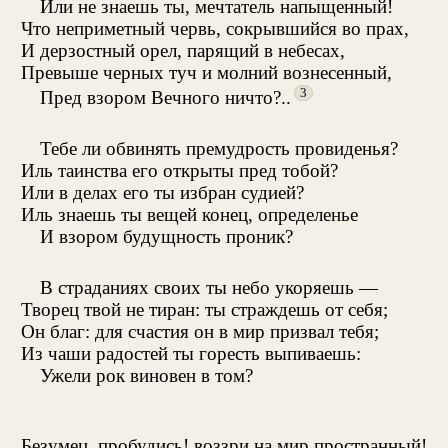
Или не знаешь ты, мечтатель напыщенный!
Что неприметный червь, сокрывшийся во прах,
И дерзостный орел, парящий в небесах,
Превыше черных туч и молний вознесенный,
3
Пред взором Вечного ничто?..
Тебе ли обвинять премудрость провиденья?
Иль таинства его открыты пред тобой?
Или в делах его ты избран судией?
Иль знаешь ты вещей конец, определенье
И взором будущность проник?
В страданиях своих ты небо укоряешь —
Творец твой не тиран: ты страждешь от себя;
Он благ: для счастия он в мир призвал тебя;
Из чаши радостей ты горесть выпиваешь:
Ужели рок виновен в том?
Безумец, пробудись! воззри на мир пространный!