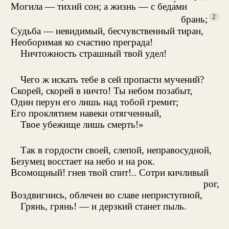
Могила — тихий сон; а жизнь — с беда́ми
2
брань;
Судьба — невидимый, бесчувственный тиран,
Необоримая ко счастию преграда!
Ничтожность страшный твой удел!
Чего ж искать тебе в сей пропасти мучений?
Скорей, скорей в ничто! Ты небом позабыт,
Один перун его лишь над тобой гремит;
Его проклятием навеки отягченный,
Твое убежище лишь смерть!»
Так в гордости своей, слепой, неправосудной,
Безумец восстает на небо и на рок.
Всомощный! гнев твой спит!.. Сотри кичливый
рог,
Воздвигнись, облечен во славе неприступной,
Грянь, грянь! — и дерзкий станет пыль.