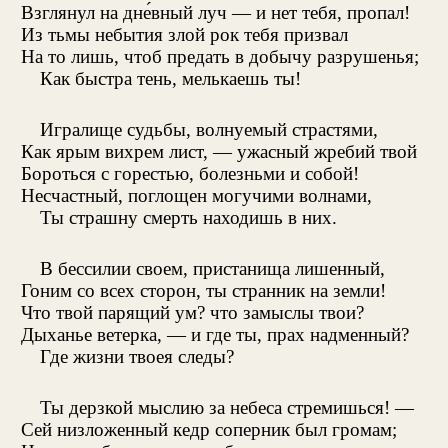
Взглянул на дне́вный луч — и нет тебя, пропал!
Из тьмы небытия злой рок тебя призвал
На то лишь, чтоб предать в добычу разрушенья;
Как быстра тень, мелькаешь ты!
Игралище судьбы, волнуемый страстями,
Как ярым вихрем лист, — ужасный жребий твой
Бороться с горестью, болезньми и собой!
Несчастный, поглощен могучими волнами,
Ты страшну смерть находишь в них.
В бессилии своем, пристанища лишенный,
Гоним со всех сторон, ты странник на земли!
Что твой парящий ум? что замыслы твои?
Дыханье ветерка, — и где ты, прах надменный?
Где жизни твоея следы?
Ты дерзкой мыслию за небеса стремишься! —
Сей низложенный кедр соперник был громам;