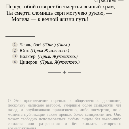
страстям! —
Перед тобой отверст бессмертья вечный храм;
Ты смерти сломишь серп могучею рукою, —
Могила — к вечной жизни путь!
Червь, бог!
(Юнг.) (Англ.)
1
Юнг.
(Прим Жуковского.)
2
Вольтер.
(Прим. Жуковского.)
3
Цицерон.
(Прим. Жуковского.)
4
✦
© Это произведение перешло в общественное достояние,
поскольку написано автором, умершим более семидесяти лет
назад, и опубликовано прижизненно, либо посмертно, но с
момента публикации также прошло более семидесяти лет. Оно
может свободно использоваться любым лицом без чьего-либо
согласия или разрешения и без выплаты авторского
вознаграждения.