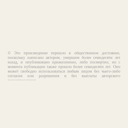
© Это произведение перешло в общественное достояние,
поскольку написано автором, умершим более семидесяти лет
назад, и опубликовано прижизненно, либо посмертно, но с
момента публикации также прошло более семидесяти лет. Оно
может свободно использоваться любым лицом без чьего-либо
согласия или разрешения и без выплаты авторского
вознаграждения.
Email:
otklik@ilibrary.ru
О библиотеке
Реклама на сайте
©1996—2026 Алексей Комаров. Подборка произведений,
оформление, программирование.