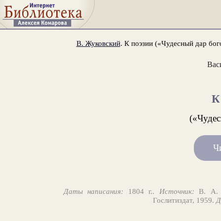
В. Жуковский
. К поэзии («Чудесный дар бого
Вас
К
(«Чудес
Ч
Даты написания:
1804 г..
Источник:
В. А. 
Гослитиздат, 1959.
Д