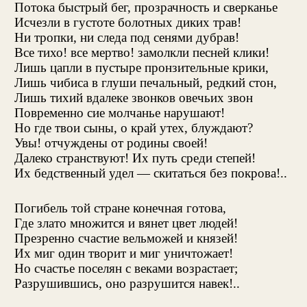
Потока быстрый бег, прозрачность и сверканье
Исчезли в густоте болотных диких трав!
Ни тропки, ни следа под сенями дубрав!
Все тихо! все мертво! замолкли песней клики!
Лишь цапли в пустыре пронзительные крики,
Лишь чибиса в глуши печальный, редкий стон,
Лишь тихий вдалеке звонков овечьих звон
Повременно сие молчанье нарушают!
Но где твои сыны, о край утех, блуждают?
Увы! отчуждены от родины своей!
Далеко странствуют! Их путь среди степей!
Их бедственный удел — скитаться без покрова!..
Погибель той стране конечная готова,
Где злато множится и вянет цвет людей!
Презренно счастие вельможей и князей!
Их миг один творит и миг уничтожает!
Но счастье поселян с веками возрастает;
Разрушившись, оно разрушится навек!..