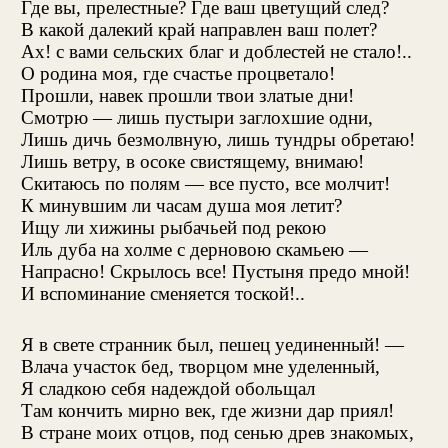
Где вы, прелестные? Где ваш цветущий след?
В какой далекий край направлен ваш полет?
Ах! с вами сельских благ и доблестей не стало!..
О родина моя, где счастье процветало!
Прошли, навек прошли твои златые дни!
Смотрю — лишь пустыри заглохшие одни,
Лишь дичь безмолвную, лишь тундры обретаю!
Лишь ветру, в осоке свистящему, внимаю!
Скитаюсь по полям — все пусто, все молчит!
К минувшим ли часам душа моя летит?
Ищу ли хижины рыбачьей под рекою
Иль дуба на холме с дерновою скамьею —
Напрасно! Скрылось все! Пустыня предо мной!
И вспоминание сменяется тоской!..
Я в свете странник был, пешец уединенный! —
Влача участок бед, творцом мне уделенный,
Я сладкою себя надеждой обольщал
Там кончить мирно век, где жизни дар приял!
В стране моих отцов, под сенью древ знакомых,