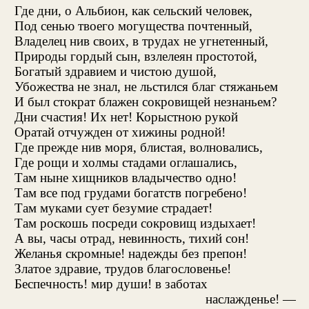
Где дни, о Альбион, как сельский человек,
Под сенью твоего могущества почтенный,
Владелец нив своих, в трудах не угнетенный,
Природы гордый сын, взлелеян простотой,
Богатый здравием и чистою душой,
Убожества не знал, не льстился благ стяжаньем
И был стократ блажен сокровищей незнаньем?
Дни счастия! Их нет! Корыстною рукой
Оратай отчужден от хижины родной!
Где прежде нив моря, блистая, волновались,
Где рощи и холмы стадами оглашались,
Там ныне хищников владычество одно!
Там все под грудами богатств погребено!
Там муками сует безумие страдает!
Там роскошь посреди сокровищ издыхает!
А вы, часы отрад, невинность, тихий сон!
Желанья скромные! надежды без препон!
Златое здравие, трудов благословенье!
Беспечность! мир души! в заботах
наслажденье! —