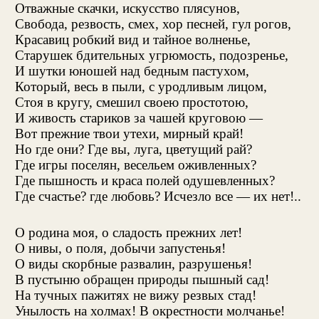
Отважные скачки, искусство плясунов,
Свобода, резвость, смех, хор песней, гул рогов,
Красавиц робкий вид и тайное волненье,
Старушек бдительных угрюмость, подозренье,
И шутки юношей над бедным пастухом,
Который, весь в пыли, с уродливым лицом,
Стоя в кругу, смешил своею простотою,
И живость стариков за чашей круговою —
Вот прежние твои утехи, мирный край!
Но где они? Где вы, луга, цветущий рай?
Где игры поселян, весельем оживленных?
Где пышность и краса полей одушевленных?
Где счастье? где любовь? Исчезло все — их нет!..
О родина моя, о сладость прежних лет!
О нивы, о поля, добычи запустенья!
О виды скорбные развалин, разрушенья!
В пустыню обращен природы пышный сад!
На тучных пажитях не вижу резвых стад!
Унылость на холмах! В окрестности молчанье!