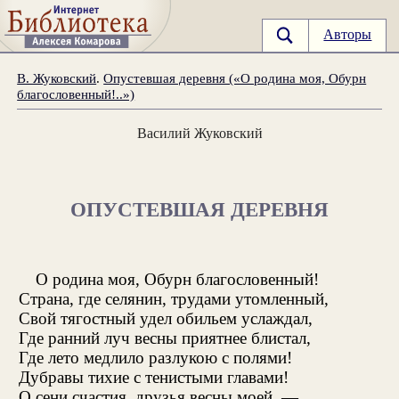
Авторы
В. Жуковский
.
Опустевшая деревня («О родина моя, Обурн
благословенный!..»)
Василий Жуковский
ОПУСТЕВШАЯ ДЕРЕВНЯ
О родина моя, Обурн благословенный!
Страна, где селянин, трудами утомленный,
Свой тягостный удел обильем услаждал,
Где ранний луч весны приятнее блистал,
Где лето медлило разлукою с полями!
Дубравы тихие с тенистыми главами!
О сени счастия, друзья весны моей, —