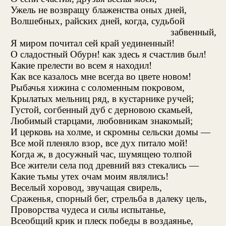
Ужель не возвращу блаженства оных дней,
Волшебных, райских дней, когда, судьбой
забвенный,
Я миром почитал сей край уединенный!
О сладостный Обурн! как здесь я счастлив был!
Какие прелести во всем я находил!
Как все казалось мне всегда во цвете новом!
Рыбачья хижина с соломенным покровом,
Крылатых мельниц ряд, в кустарнике ручей;
Густой, согбенный дуб с дерновою скамьей,
Любимый старцами, любовникам знакомый;
И церковь на холме, и скромны сельски домы —
Все мой пленяло взор, все дух питало мой!
Когда ж, в досужный час, шумящею толпой
Все жители села под древний вяз стекались —
Какие тьмы утех очам моим являлись!
Веселый хоровод, звучащая свирель,
Сраженья, спорный бег, стрельба в далеку цель,
Проворства чудеса и силы испытанье,
Всеобщий крик и плеск победы в воздаянье,