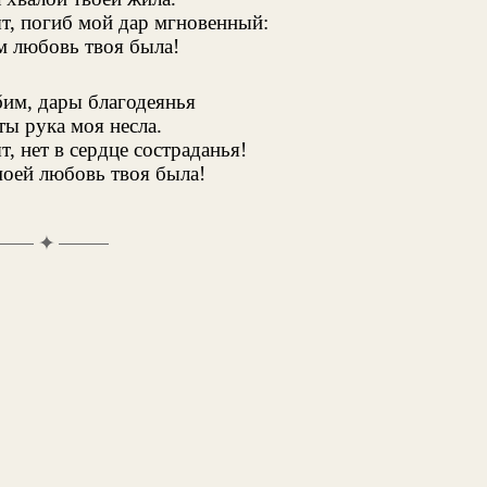
т, погиб мой дар мгновенный:
м любовь твоя была!
бим, дары благодеянья
ы рука моя несла.
т, нет в сердце состраданья!
моей любовь твоя была!
✦