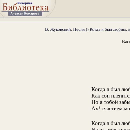
В. Жуковский
.
Песня («Когда я был любим, в
Вас
Когда я был люб
Как сон плените
Но я тобой забы
Ах! счастием м
Когда я был лю
Я пел, моя душа