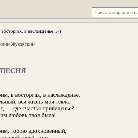
 восторгах, в наслажденье...»)
илий Жуковский
ПЕСНЯ
им, в восторгах, в наслажденье,
льный, вся жизнь моя текла.
т, — где счастья привиденье?
оим любовь твоя была!
бим, тобою вдохновенный,
 хвалой твоей жила.