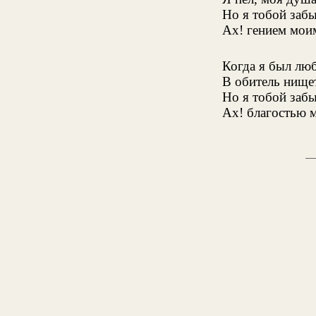
Но я тобой забы
Ах! гением мои
Когда я был лю
В обитель нищет
Но я тобой забы
Ах! благостью 