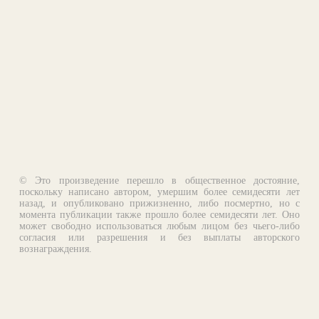
© Это произведение перешло в общественное достояние,
поскольку написано автором, умершим более семидесяти лет
назад, и опубликовано прижизненно, либо посмертно, но с
момента публикации также прошло более семидесяти лет. Оно
может свободно использоваться любым лицом без чьего-либо
согласия или разрешения и без выплаты авторского
вознаграждения.
Email:
otklik@ilibrary.ru
О библиотеке
Реклама на сайте