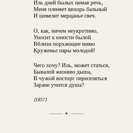
Иль дней былых немая речь,
Меня пленяет вихорь бальный
И шевелит мерцанье свеч.
О, как, ничем неукротимо,
Уносит к юности былой
Вблизи порхающее мимо
Круженье пары молодой!
Чего хочу? Иль, может статься,
Бывалой жизнию дыша,
В чужой восторг переселяться
Заране учится душа?
⟨1857⟩
✦