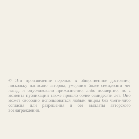
© Это произведение перешло в общественное достояние,
поскольку написано автором, умершим более семидесяти лет
назад, и опубликовано прижизненно, либо посмертно, но с
момента публикации также прошло более семидесяти лет. Оно
может свободно использоваться любым лицом без чьего-либо
согласия или разрешения и без выплаты авторского
вознаграждения.
Email:
otklik@ilibrary.ru
О библиотеке