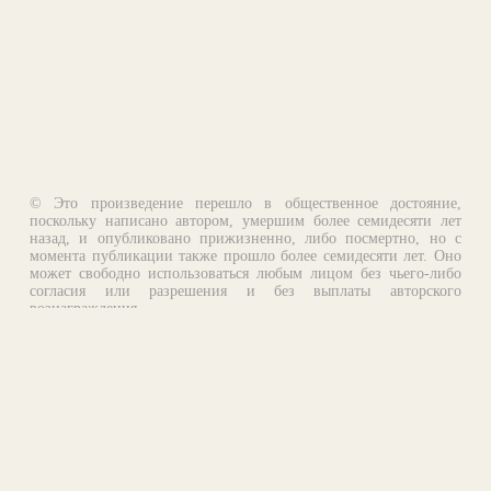
© Это произведение перешло в общественное достояние,
поскольку написано автором, умершим более семидесяти лет
назад, и опубликовано прижизненно, либо посмертно, но с
момента публикации также прошло более семидесяти лет. Оно
может свободно использоваться любым лицом без чьего-либо
согласия или разрешения и без выплаты авторского
вознаграждения.
Email:
otklik@ilibrary.ru
О библиотеке
Реклама на сайте
©1996—2026 Алексей Комаров. Подборка произведений,
оформление, программирование.