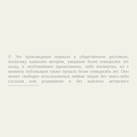
© Это произведение перешло в общественное достояние,
поскольку написано автором, умершим более семидесяти лет
назад, и опубликовано прижизненно, либо посмертно, но с
момента публикации также прошло более семидесяти лет. Оно
может свободно использоваться любым лицом без чьего-либо
согласия или разрешения и без выплаты авторского
вознаграждения.
Email:
otklik@ilibrary.ru
О библиотеке
Реклама на сайте
©1996—2026 Алексей Комаров. Подборка произведений,
оформление, программирование.