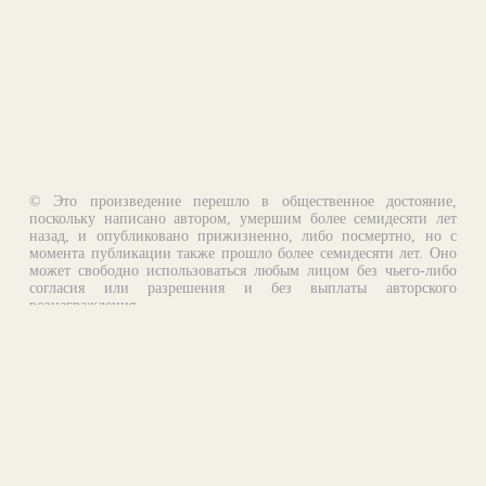
© Это произведение перешло в общественное достояние,
поскольку написано автором, умершим более семидесяти лет
назад, и опубликовано прижизненно, либо посмертно, но с
момента публикации также прошло более семидесяти лет. Оно
может свободно использоваться любым лицом без чьего-либо
согласия или разрешения и без выплаты авторского
вознаграждения.
Email:
otklik@ilibrary.ru
О библиотеке
Реклама на сайте
©1996—2026 Алексей Комаров. Подборка произведений,
оформление, программирование.