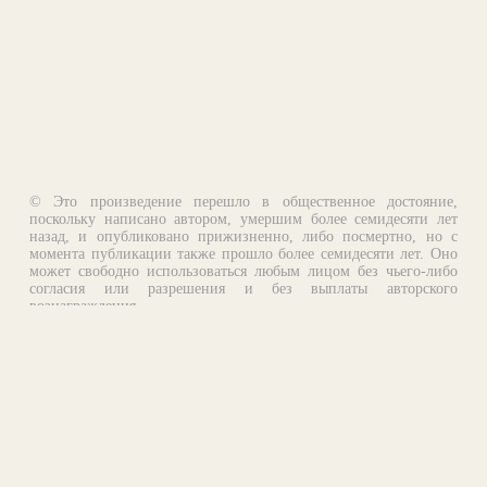
© Это произведение перешло в общественное достояние,
поскольку написано автором, умершим более семидесяти лет
назад, и опубликовано прижизненно, либо посмертно, но с
момента публикации также прошло более семидесяти лет. Оно
может свободно использоваться любым лицом без чьего-либо
согласия или разрешения и без выплаты авторского
вознаграждения.
Email:
otklik@ilibrary.ru
О библиотеке
Реклама на сайте
©1996—2026 Алексей Комаров. Подборка произведений,
оформление, программирование.