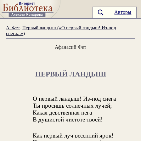
Авторы
А. Фет
.
Первый ландыш («О первый ландыш! Из-под
снега...»)
Афанасий Фет
ПЕРВЫЙ ЛАНДЫШ
О первый ландыш! Из-под снега
Ты просишь солнечных лучей;
Какая девственная нега
В душистой чистоте твоей!
Как первый луч весенний ярок!