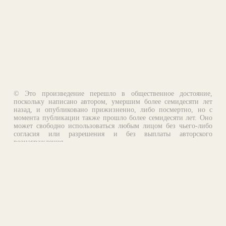
© Это произведение перешло в общественное достояние,
поскольку написано автором, умершим более семидесяти лет
назад, и опубликовано прижизненно, либо посмертно, но с
момента публикации также прошло более семидесяти лет. Оно
может свободно использоваться любым лицом без чьего-либо
согласия или разрешения и без выплаты авторского
вознаграждения.
Email:
otklik@ilibrary.ru
О библиотеке
Реклама на сайте
©1996—2026 Алексей Комаров. Подборка произведений,
оформление, программирование.