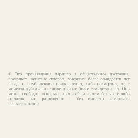
© Это произведение перешло в общественное достояние,
поскольку написано автором, умершим более семидесяти лет
назад, и опубликовано прижизненно, либо посмертно, но с
момента публикации также прошло более семидесяти лет. Оно
может свободно использоваться любым лицом без чьего-либо
согласия или разрешения и без выплаты авторского
вознаграждения.
Email:
otklik@ilibrary.ru
О библиотеке
Реклама на сайте