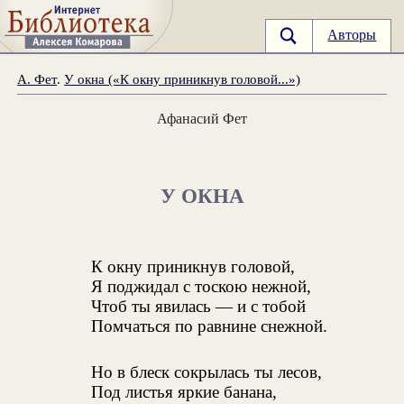
Авторы
А. Фет
.
У окна («К окну приникнув головой...»)
Афанасий Фет
У ОКНА
К окну приникнув головой,
Я поджидал с тоскою нежной,
Чтоб ты явилась — и с тобой
Помчаться по равнине снежной.
Но в блеск сокрылась ты лесов,
Под листья яркие банана,