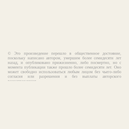
© Это произведение перешло в общественное достояние,
поскольку написано автором, умершим более семидесяти лет
назад, и опубликовано прижизненно, либо посмертно, но с
момента публикации также прошло более семидесяти лет. Оно
может свободно использоваться любым лицом без чьего-либо
согласия или разрешения и без выплаты авторского
вознаграждения.
Email:
otklik@ilibrary.ru
О библиотеке
Реклама на сайте
©1996—2026 Алексей Комаров. Подборка произведений,
оформление, программирование.