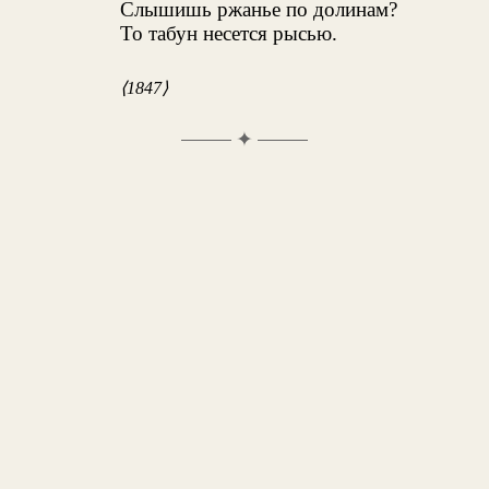
Слышишь ржанье по долинам?
То табун несется рысью.
⟨1847⟩
✦