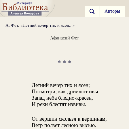
Авторы
А. Фет
.
«Летний вечер тих и ясен...»
Афанасий Фет
* * *
Летний вечер тих и ясен;
Посмотри, как дремлют ивы;
Запад неба бледно-красен,
И реки блестят извивы.
От вершин скользя к вершинам,
Ветр ползет лесною высью.