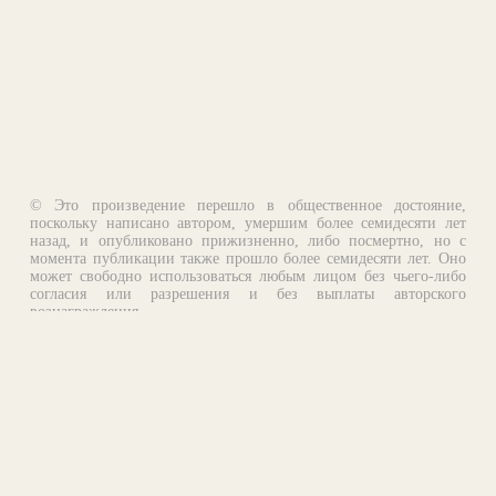
© Это произведение перешло в общественное достояние,
поскольку написано автором, умершим более семидесяти лет
назад, и опубликовано прижизненно, либо посмертно, но с
момента публикации также прошло более семидесяти лет. Оно
может свободно использоваться любым лицом без чьего-либо
согласия или разрешения и без выплаты авторского
вознаграждения.
Email:
otklik@ilibrary.ru
О библиотеке
Реклама на сайте
©1996—2026 Алексей Комаров. Подборка произведений,
оформление, программирование.