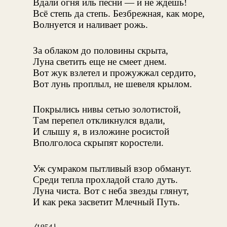
Вдали огня иль песни — и не ждешь!
Всё степь да степь. Безбрежная, как море,
Волнуется и наливает рожь.
За облаком до половины скрыта,
Луна светить еще не смеет днем.
Вот жук взлетел и прожужжал сердито,
Вот лунь проплыл, не шевеля крылом.
Покрылись нивы сетью золотистой,
Там перепел откликнулся вдали,
И слышу я, в изложине росистой
Вполголоса скрыпят коростели.
Уж сумраком пытливый взор обманут.
Среди тепла прохладой стало дуть.
Луна чиста. Вот с неба звезды глянут,
И как река засветит Млечный Путь.