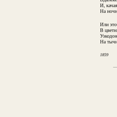
И, кача
На ноч
Или это
В цветн
Узкодон
На тычи
1859