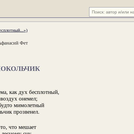
есплотный...»)
Афанасий Фет
ЛОКОЛЬЧИК
ма, как дух бесплотный,
воздух онемел;
 будто мимолетный
ьчик прозвенел.
это, что мешает
 лесному сну