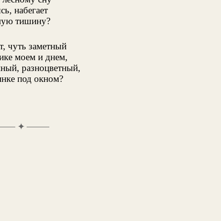
ясь, набегает
ную тишину?
т, чуть заметный
ике моем и днем,
ный, разноцветный,
нке под окном?
✦