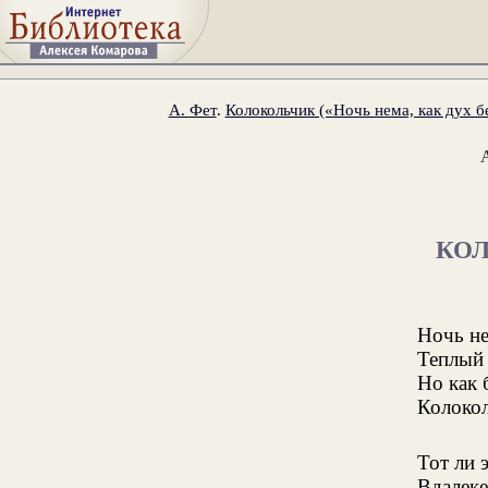
А. Фет
.
Колокольчик («Ночь нема, как дух б
КО
Ночь не
Теплый 
Но как
Колокол
Тот ли 
Вдалеке