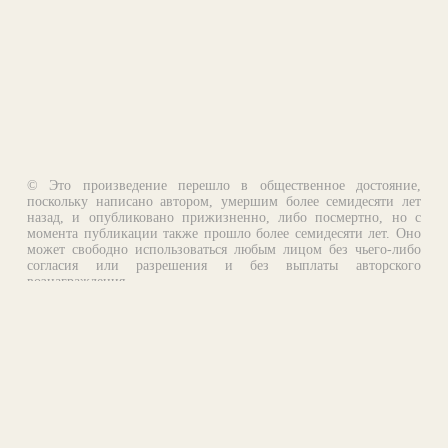
© Это произведение перешло в общественное достояние,
поскольку написано автором, умершим более семидесяти лет
назад, и опубликовано прижизненно, либо посмертно, но с
момента публикации также прошло более семидесяти лет. Оно
может свободно использоваться любым лицом без чьего-либо
согласия или разрешения и без выплаты авторского
вознаграждения.
Email:
otklik@ilibrary.ru
О библиотеке
Реклама на сайте
©1996—2026 Алексей Комаров. Подборка произведений,
оформление, программирование.