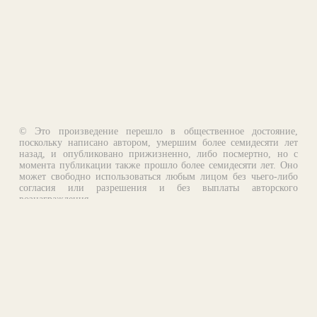
© Это произведение перешло в общественное достояние,
поскольку написано автором, умершим более семидесяти лет
назад, и опубликовано прижизненно, либо посмертно, но с
момента публикации также прошло более семидесяти лет. Оно
может свободно использоваться любым лицом без чьего-либо
согласия или разрешения и без выплаты авторского
вознаграждения.
Email:
otklik@ilibrary.ru
О библиотеке
Реклама на сайте
©1996—2026 Алексей Комаров. Подборка произведений,
оформление, программирование.