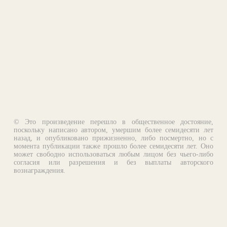
© Это произведение перешло в общественное достояние,
поскольку написано автором, умершим более семидесяти лет
назад, и опубликовано прижизненно, либо посмертно, но с
момента публикации также прошло более семидесяти лет. Оно
может свободно использоваться любым лицом без чьего-либо
согласия или разрешения и без выплаты авторского
вознаграждения.
Email:
otklik@ilibrary.ru
О библиотеке
Реклама на сайте