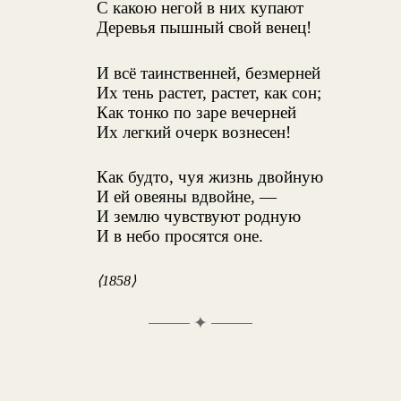
С какою негой в них купают
Деревья пышный свой венец!
И всё таинственней, безмерней
Их тень растет, растет, как сон;
Как тонко по заре вечерней
Их легкий очерк вознесен!
Как будто, чуя жизнь двойную
И ей овеяны вдвойне, —
И землю чувствуют родную
И в небо просятся оне.
⟨1858⟩
✦