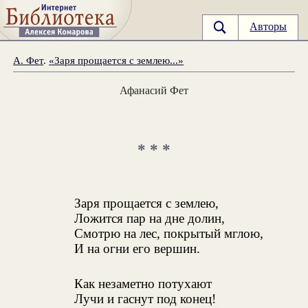
Авторы
А. Фет
.
«Заря прощается с землею...»
Афанасий Фет
* * *
Заря прощается с землею,
Ложится пар на дне долин,
Смотрю на лес, покрытый мглою,
И на огни его вершин.
Как незаметно потухают
Лучи и гаснут под конец!