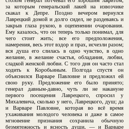
столом генерал потчевал его хорошим лафитом,
за которым генеральский лакей на извозчике
скакал к Депре. Поздно вечером вернулся
Лаврецкий домой и долго сидел, не раздеваясь и
закрыв глаза рукою, в оцепенении очарования.
Ему казалось, что он теперь только понимал, для
чего стоит жить; все его предположения,
намерения, весь этот вздор и прах, исчезли разом;
вся душа его слилась в одно чувство, в одно
желание, в желание счастья, обладания, любви,
сладкой женской любви. С того дня он часто стал
ходить к Коробьиным. Полгода спустя он
объяснился Варваре Павловне и предложил ей
свою руку. Предложение его было принято;
генерал давным-давно, чуть ли не накануне
первого посещения Лаврецкого, спросил у
Михалевича, сколько у него, Лаврецкого, душ; да
и Варваре Павловне, которая во всё время
ухаживания молодого человека и даже в самое
мгновение признания сохранила обычную
безмятежность и ясность души, — и Варваре