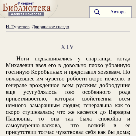
Авторы
И. Тургенев
.
Дворянское гнездо
XIV
Ноги подкашивались у спартанца, когда
Михалевич ввел его в довольно плохо убранную
гостиную Коробьиных и представил хозяевам. Но
овладевшее им чувство робости скоро исчезло: в
генерале врожденное всем русским добродушие
еще усугублялось тою особенного рода
приветливостью, которая свойственна всем
немного замаранным людям; генеральша как-то
скоро стушевалась; что же касается до Варвары
Павловны, то она так была спокойна и
самоуверенно-ласкова, что всякий в ее
присутствии тотчас чувствовал себя как бы дома;