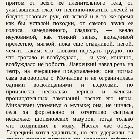
притом от всего ее пленительного тела, от
улыбавшихся глаз, от невинно-покатых плечей и
бледно-розовых рук, от легкой и в то же время
как бы усталой походки, от самого звука ее
голоса, замедленного, сладкого, — веяло
неуловимой, как тонкий запах, вкрадчивой
прелестью, мягкой, пока еще стыдливой, негой,
чем-то таким, что словами передать трудно, но
что трогало и возбуждало, — и уже, конечно,
возбуждало не робость. Лаврецкий навел речь на
театр, на вчерашнее представление; она тотчас
сама заговорила о Мочалове и не ограничилась
одними восклицаниями и вздохами, но
произнесла несколько верных и женски-
проницательных замечаний насчет его игры.
Михалевич упомянул о музыке; она, не чинясь,
села за фортепьяно и отчетливо сыграла
несколько шопеновских мазурок, тогда только
что входивших в моду. Настал час обеда;
Лаврецкий хотел удалиться, но его удержали; за