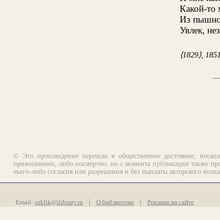
Какой-то
Из пышно
Увлек, не
⟨1829⟩, 185
© Это произведение перешло в общественное достояние, поскол
прижизненно, либо посмертно, но с момента публикации также про
чьего-либо согласия или разрешения и без выплаты авторского возн
Email:
otklik@ilibrary.ru
О библиотеке
Реклама на сайте
©1996—2026 Алексей Комаров. Подборка произведений, оформление, п