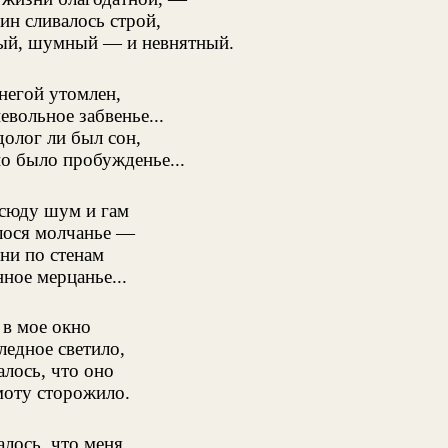
дин сливалось строй,
ый, шумный — и невнятный.
негой утомлен,
невольное забвенье...
долог ли был сон,
о было пробужденье...
всюду шум и гам
лося молчанье —
ни по стенам
ное мерцанье...
в мое окно
ледное светило,
алось, что оно
оту сторожило.
алось, что меня