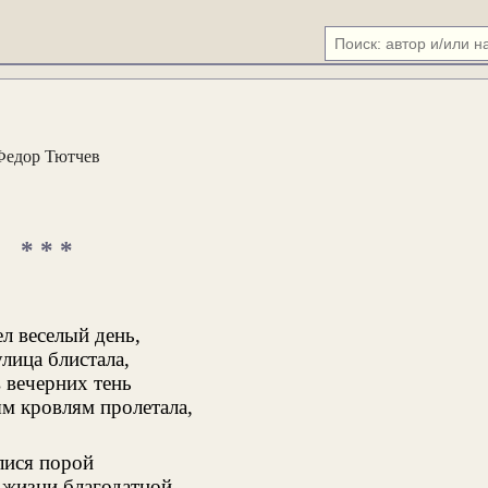
Федор Тютчев
* * *
л веселый день,
лица блистала,
 вечерних тень
м кровлям пролетала,
лися порой
 жизни благодатной, —