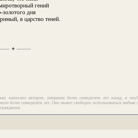
 миротворный гений
-золотого дня
зримый, в царство теней.
1
✦
ьку написано автором, умершим более семидесяти лет назад, и опу
шло более семидесяти лет. Оно может свободно использоваться любым 
аграждения.
рограммирование.