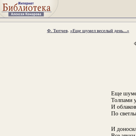
Ф. Тютчев
.
«Еще шумел веселый день...»
Еще шуме
Толпами у
И облаков
По светлы
И доноси
Все звуки