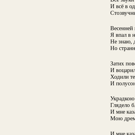
И всё в о
Стозвучн
Весенней 
Я впал в 
Не знаю, 
Но странн
Затих по
И воцари
Ходили те
И полусон
Украдкою 
Глядело б
И мне каз
Мою дрем
И мне каз