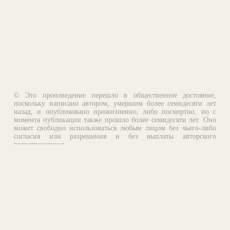
© Это произведение перешло в общественное достояние,
поскольку написано автором, умершим более семидесяти лет
назад, и опубликовано прижизненно, либо посмертно, но с
момента публикации также прошло более семидесяти лет. Оно
может свободно использоваться любым лицом без чьего-либо
согласия или разрешения и без выплаты авторского
вознаграждения.
Email:
otklik@ilibrary.ru
О библиотеке
Реклама на сайте
©1996—2026 Алексей Комаров. Подборка произведений,
оформление, программирование.