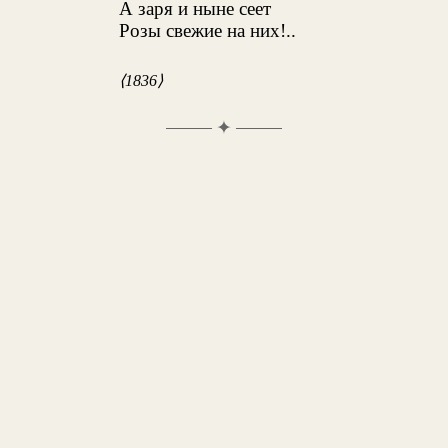
А заря и ныне сеет
Розы свежие на них!..
⟨1836⟩
✦