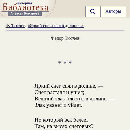
Авторы
Ф. Тютчев
.
«Яркий снег сиял в долине...»
Федор Тютчев
* * *
Яркий снег сиял в долине, —
Снег растаял и ушел;
Вешний злак блестит в долине, —
Злак увянет и уйдет.
Но который век белеет
Там, на высях снеговых?