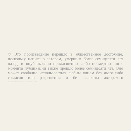
© Это произведение перешло в общественное достояние,
поскольку написано автором, умершим более семидесяти лет
назад, и опубликовано прижизненно, либо посмертно, но с
момента публикации также прошло более семидесяти лет. Оно
может свободно использоваться любым лицом без чьего-либо
согласия или разрешения и без выплаты авторского
вознаграждения.
Email:
otklik@ilibrary.ru
О библиотеке
Реклама на сайте
©1996—2026 Алексей Комаров. Подборка произведений,
оформление, программирование.