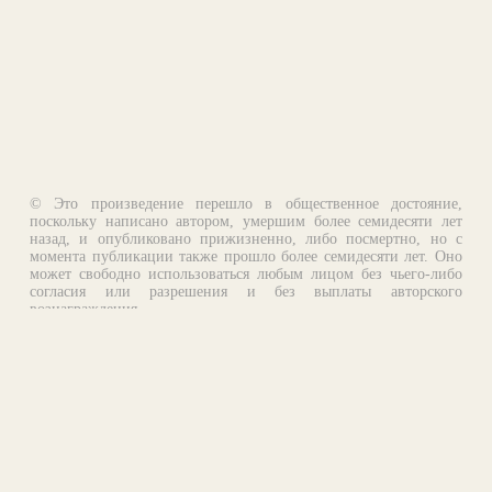
© Это произведение перешло в общественное достояние,
поскольку написано автором, умершим более семидесяти лет
назад, и опубликовано прижизненно, либо посмертно, но с
момента публикации также прошло более семидесяти лет. Оно
может свободно использоваться любым лицом без чьего-либо
согласия или разрешения и без выплаты авторского
вознаграждения.
Email:
otklik@ilibrary.ru
О библиотеке
Реклама на сайте
©1996—2026 Алексей Комаров. Подборка произведений,
оформление, программирование.