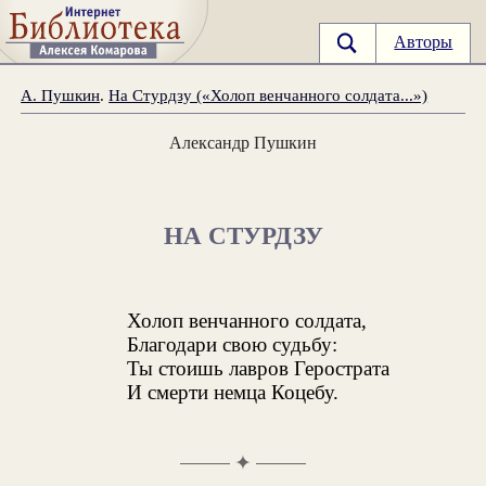
Авторы
А. Пушкин
.
На Стурдзу («Холоп венчанного солдата...»)
Александр Пушкин
НА СТУРДЗУ
Холоп венчанного солдата,
Благодари свою судьбу:
Ты стоишь лавров Герострата
И смерти немца Коцебу.
✦