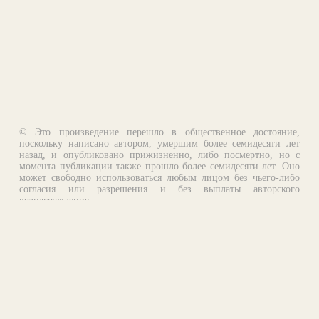
© Это произведение перешло в общественное достояние,
поскольку написано автором, умершим более семидесяти лет
назад, и опубликовано прижизненно, либо посмертно, но с
момента публикации также прошло более семидесяти лет. Оно
может свободно использоваться любым лицом без чьего-либо
согласия или разрешения и без выплаты авторского
вознаграждения.
Email:
otklik@ilibrary.ru
О библиотеке
Реклама на сайте
©1996—2026 Алексей Комаров. Подборка произведений,
оформление, программирование.