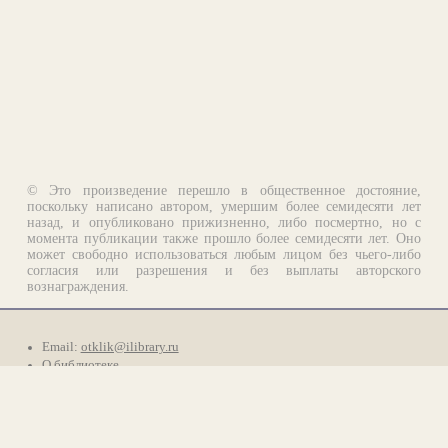
© Это произведение перешло в общественное достояние,
поскольку написано автором, умершим более семидесяти лет
назад, и опубликовано прижизненно, либо посмертно, но с
момента публикации также прошло более семидесяти лет. Оно
может свободно использоваться любым лицом без чьего-либо
согласия или разрешения и без выплаты авторского
вознаграждения.
Email:
otklik@ilibrary.ru
О библиотеке
Реклама на сайте
©1996—2026 Алексей Комаров. Подборка произведений,
оформление, программирование.