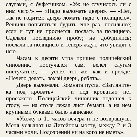
слугами, с буфетчиком. «Уж не случилось ли с
ним чего?» — «Надо выломать двери». — «Нет,
так не годится: дверь ломать надо с полициею».
Решили попытаться будить еще раз, посильнее;
если и тут не проснется, послать за полициею.
Сделали последнюю пробу; не добудились;
послали за полициею и теперь ждут, что увидят с
нею.
Часам к десяти утра пришел полицейский
чиновник, постучался сам, велел слугам
постучаться, — успех тот же, как и прежде.
«Нечего делать, ломай дверь, ребята».
Дверь выломали. Комната пуста. «Загляните-
ка под кровать» — и под кроватью нет
проезжего. Полицейский чиновник подошел к
столу, — на столе лежал лист бумаги, а на нем
крупными буквами было написано:
«Ухожу в 11 часов вечера и не возвращусь.
Меня услышат на Литейном мосту, между 2 и 3
часами ночи. Подозрений ни на кого не иметь».