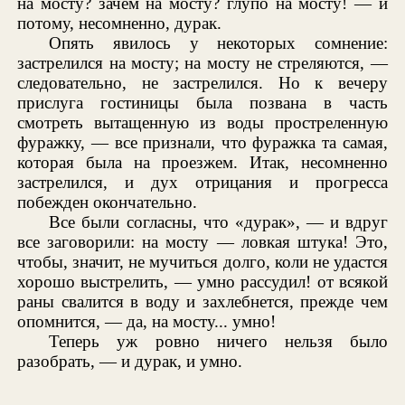
на мосту? зачем на мосту? глупо на мосту! — и
потому, несомненно, дурак.
Опять явилось у некоторых сомнение:
застрелился на мосту; на мосту не стреляются, —
следовательно, не застрелился. Но к вечеру
прислуга гостиницы была позвана в часть
смотреть вытащенную из воды простреленную
фуражку, — все признали, что фуражка та самая,
которая была на проезжем. Итак, несомненно
застрелился, и дух отрицания и прогресса
побежден окончательно.
Все были согласны, что «дурак», — и вдруг
все заговорили: на мосту — ловкая штука! Это,
чтобы, значит, не мучиться долго, коли не удастся
хорошо выстрелить, — умно рассудил! от всякой
раны свалится в воду и захлебнется, прежде чем
опомнится, — да, на мосту... умно!
Теперь уж ровно ничего нельзя было
разобрать, — и дурак, и умно.