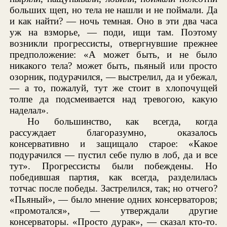
больших щеп, но тела не нашли и не поймали. Да
и как найти? — ночь темная. Оно в эти два часа
уж на взморье, — поди, ищи там. Поэтому
возникли прогрессисты, отвергнувшие прежнее
предположение: «А может быть, и не было
никакого тела? может быть, пьяный или просто
озорник, подурачился, — выстрелил, да и убежал,
— а то, пожалуй, тут же стоит в хлопочущей
толпе да подсмеивается над тревогою, какую
наделал».
Но большинство, как всегда, когда
рассуждает благоразумно, оказалось
консервативно и защищало старое: «Какое
подурачился — пустил себе пулю в лоб, да и все
тут». Прогрессисты были побеждены. Но
победившая партия, как всегда, разделилась
тотчас после победы. Застрелился, так; но отчего?
«Пьяный», — было мнение одних консерваторов;
«промотался», — утверждали другие
консерваторы. «Просто дурак», — сказал кто-то.