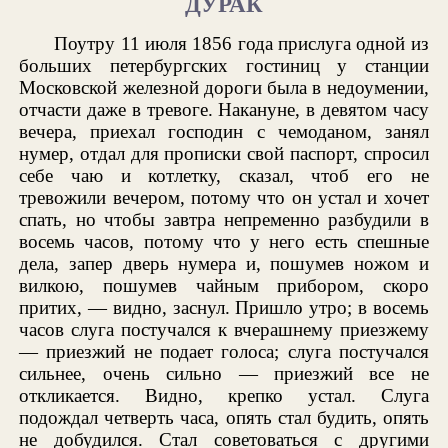
ДУРАК
Поутру 11 июля 1856 года прислуга одной из
больших петербургских гостиниц у станции
Московской железной дороги была в недоумении,
отчасти даже в тревоге. Накануне, в девятом часу
вечера, приехал господин с чемоданом, занял
нумер, отдал для прописки свой паспорт, спросил
себе чаю и котлетку, сказал, чтоб его не
тревожили вечером, потому что он устал и хочет
спать, но чтобы завтра непременно разбудили в
восемь часов, потому что у него есть спешные
дела, запер дверь нумера и, пошумев ножом и
вилкою, пошумев чайным прибором, скоро
притих, — видно, заснул. Пришло утро; в восемь
часов слуга постучался к вчерашнему приезжему
— приезжий не подает голоса; слуга постучался
сильнее, очень сильно — приезжий все не
откликается. Видно, крепко устал. Слуга
подождал четверть часа, опять стал будить, опять
не добудился. Стал советоваться с другими