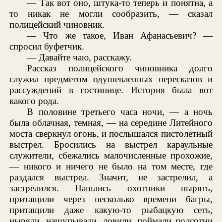
— Так вот оно, штука-то теперь и понятна, а
то никак не могли сообразить, — сказал
полицейский чиновник.
— Что же такое, Иван Афанасьевич? —
спросил буфетчик.
— Давайте чаю, расскажу.
Рассказ полицейского чиновника долго
служил предметом одушевленных пересказов и
рассуждений в гостинице. История была вот
какого рода.
В половине третьего часа ночи, — а ночь
была облачная, темная, — на середине Литейного
моста сверкнул огонь, и послышался пистолетный
выстрел. Бросились на выстрел караульные
служители, сбежались малочисленные прохожие,
— никого и ничего не было на том месте, где
раздался выстрел. Значит, не застрелил, а
застрелился. Нашлись охотники нырять,
притащили через несколько времени багры,
притащили даже какую-то рыбацкую сеть,
ныряли, нащупывали, ловили, поймали полсотни