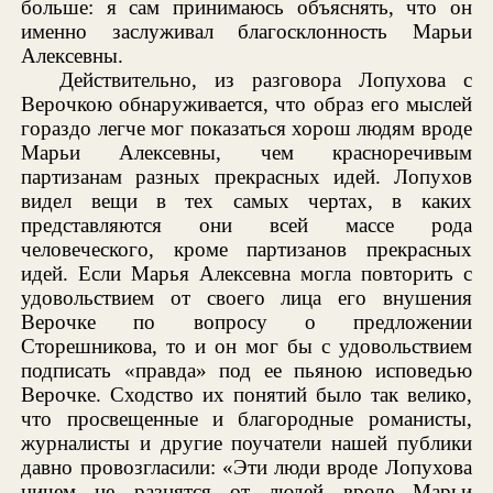
больше: я сам принимаюсь объяснять, что он
именно заслуживал благосклонность Марьи
Алексевны.
Действительно, из разговора Лопухова с
Верочкою обнаруживается, что образ его мыслей
гораздо легче мог показаться хорош людям вроде
Марьи Алексевны, чем красноречивым
партизанам разных прекрасных идей. Лопухов
видел вещи в тех самых чертах, в каких
представляются они всей массе рода
человеческого, кроме партизанов прекрасных
идей. Если Марья Алексевна могла повторить с
удовольствием от своего лица его внушения
Верочке по вопросу о предложении
Сторешникова, то и он мог бы с удовольствием
подписать «правда» под ее пьяною исповедью
Верочке. Сходство их понятий было так велико,
что просвещенные и благородные романисты,
журналисты и другие поучатели нашей публики
давно провозгласили: «Эти люди вроде Лопухова
ничем не разнятся от людей вроде Марьи