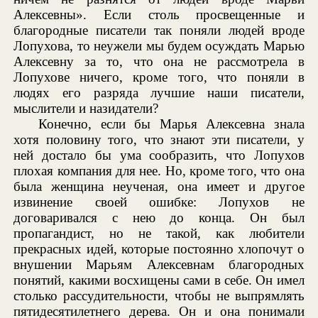
Алексевны». Если столь просвещенные и
благородные писатели так поняли людей вроде
Лопухова, то неужели мы будем осуждать Марью
Алексевну за то, что она не рассмотрела в
Лопухове ничего, кроме того, что поняли в
людях его разряда лучшие наши писатели,
мыслители и назидатели?
Конечно, если бы Марья Алексевна знала
хотя половину того, что знают эти писатели, у
ней достало бы ума сообразить, что Лопухов
плохая компания для нее. Но, кроме того, что она
была женщина неученая, она имеет и другое
извинение своей ошибке: Лопухов не
договаривался с нею до конца. Он был
пропагандист, но не такой, как любители
прекрасных идей, которые постоянно хлопочут о
внушении Марьям Алексевнам благородных
понятий, какими восхищены сами в себе. Он имел
столько рассудительности, чтобы не выпрямлять
пятидесятилетнего дерева. Он и она понимали