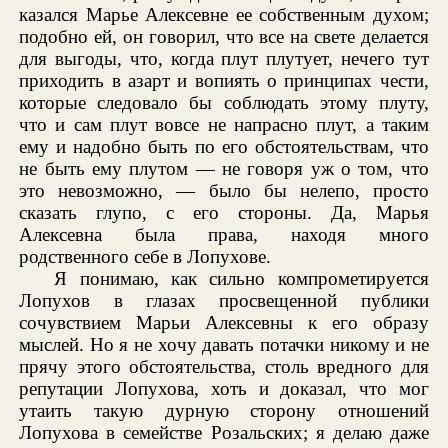
казался Марье Алексевне ее собственным духом;
подобно ей, он говорил, что все на свете делается
для выгоды, что, когда плут плутует, нечего тут
приходить в азарт и вопиять о принципах чести,
которые следовало бы соблюдать этому плуту,
что и сам плут вовсе не напрасно плут, а таким
ему и надобно быть по его обстоятельствам, что
не быть ему плутом — не говоря уж о том, что
это невозможно, — было бы нелепо, просто
сказать глупо, с его стороны. Да, Марья
Алексевна была права, находя много
родственного себе в Лопухове.
Я понимаю, как сильно компрометируется
Лопухов в глазах просвещенной публики
сочувствием Марьи Алексевны к его образу
мыслей. Но я не хочу давать потачки никому и не
прячу этого обстоятельства, столь вредного для
репутации Лопухова, хоть и доказал, что мог
утаить такую дурную сторону отношений
Лопухова в семействе Розальских; я делаю даже