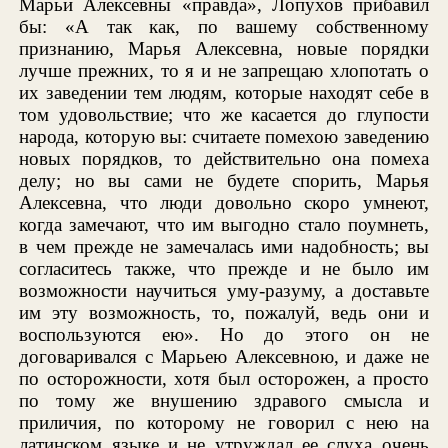
Марьи Алексевны «правда», Лопухов прибавил
бы: «А так как, по вашему собственному
признанию, Марья Алексевна, новые порядки
лучше прежних, то я и не запрещаю хлопотать о
их заведении тем людям, которые находят себе в
том удовольствие; что же касается до глупости
народа, которую вы: считаете помехою заведению
новых порядков, то действительно она помеха
делу; но вы сами не будете спорить, Марья
Алексевна, что люди довольно скоро умнеют,
когда замечают, что им выгодно стало поумнеть,
в чем прежде не замечалась ими надобность; вы
согласитесь также, что прежде и не было им
возможности научиться уму-разуму, а доставьте
им эту возможность, то, пожалуй, ведь они и
воспользуются ею». Но до этого он не
договаривался с Марьею Алексевною, и даже не
по осторожности, хотя был осторожен, а просто
по тому же внушению здравого смысла и
приличия, по которому не говорил с нею на
латинском языке и не утруждал ее слуха очень