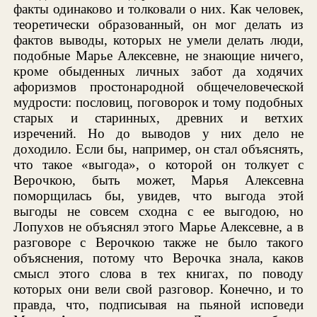
факты одинаково и толковали о них. Как человек,
теоретически образованный, он мог делать из
фактов выводы, которых не умели делать люди,
подобные Марье Алексевне, не знающие ничего,
кроме обыденных личных забот да ходячих
афоризмов простонародной общечеловеческой
мудрости: пословиц, поговорок и тому подобных
старых и старинных, древних и ветхих
изречений. Но до выводов у них дело не
доходило. Если бы, например, он стал объяснять,
что такое «выгода», о которой он толкует с
Верочкою, быть может, Марья Алексевна
поморщилась бы, увидев, что выгода этой
выгоды не совсем сходна с ее выгодою, но
Лопухов не объяснял этого Марье Алексевне, а в
разговоре с Верочкою также не было такого
объяснения, потому что Верочка знала, каков
смысл этого слова в тех книгах, по поводу
которых они вели свой разговор. Конечно, и то
правда, что, подписывая на пьяной исповеди