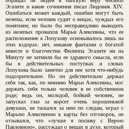
обращал ли людей в папскую веру Филипп
Эгалите и какие сочинения писал Людовик XIV.
Ошибаться может каждый, ошибки могут быть
нелепы, если человек судит о вещах, чуждых его
понятиям; но было бы несправедливо выводить
из нелепых промахов Марьи Алексевны, что ее
расположение к Лопухову основывалось лишь на
этих вздорах: нет, никакие фантазии о богатой
невесте и благочестии Филиппа Эгалите ни на
Минуту не затмили бы ее здравого смысла, если
бы в действительных поступках и словах
Лопухова было заметно для нее хотя что-нибудь
подозрительное. Но он действительно держал
себя так, как, по мнению Марьи Алексевны, мог
держать себя только человек в ее собственном
роде; ведь он, молодой, бойкий человек, не
запускал глаз за корсет очень хорошенькой
девушки, не таскался за нею по следам, играл с
Марьею Алексевною в карты без отговорок, не
отзывался, что «лучше я посижу с Верою
Павловною», рассуждал о вещах в духе, который