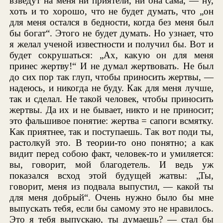
взведут на меня ни приятели, ни она сама, — ну,
хоть и то хорошо, что не будет думать, что „он
для меня остался в бедности, когда без меня был
бы богат“. Этого не будет думать. Но узнает, что
я желал ученой известности и получил бы. Вот и
будет сокрушаться: „Ах, какую он для меня
принес жертву!“ И не думал жертвовать. Не был
до сих пор так глуп, чтобы приносить жертвы, —
надеюсь, и никогда не буду. Как для меня лучше,
так и сделал. Не такой человек, чтобы приносить
жертвы. Да их и не бывает, никто и не приносит;
это фальшивое понятие: жертва = сапоги всмятку.
Как приятнее, так и поступаешь. Так вот поди ты,
растолкуй это. В теории-то оно понятно; а как
видит перед собою факт, человек-то и умиляется:
вы, говорит, мой благодетель. И ведь уж
показался всход этой будущей жатвы: „Ты,
говорит, меня из подвала выпустил, — какой ты
для меня добрый“. Очень нужно было бы мне
выпускать тебя, если бы самому это не нравилось.
Это я тебя выпускаю, ты думаешь? — стал бы