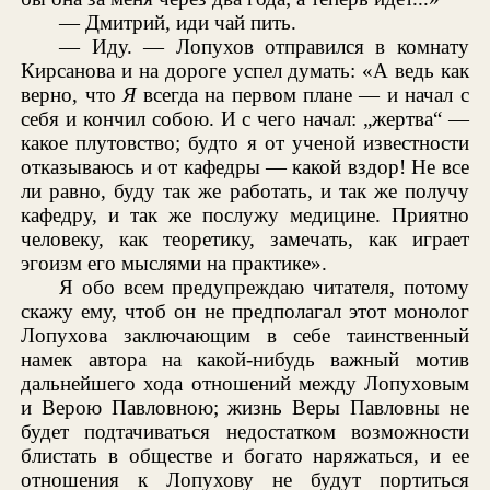
— Дмитрий, иди чай пить.
— Иду. — Лопухов отправился в комнату
Кирсанова и на дороге успел думать: «А ведь как
верно, что
Я
всегда на первом плане — и начал с
себя и кончил собою. И с чего начал: „жертва“ —
какое плутовство; будто я от ученой известности
отказываюсь и от кафедры — какой вздор! Не все
ли равно, буду так же работать, и так же получу
кафедру, и так же послужу медицине. Приятно
человеку, как теоретику, замечать, как играет
эгоизм его мыслями на практике».
Я обо всем предупреждаю читателя, потому
скажу ему, чтоб он не предполагал этот монолог
Лопухова заключающим в себе таинственный
намек автора на какой-нибудь важный мотив
дальнейшего хода отношений между Лопуховым
и Верою Павловною; жизнь Веры Павловны не
будет подтачиваться недостатком возможности
блистать в обществе и богато наряжаться, и ее
отношения к Лопухову не будут портиться