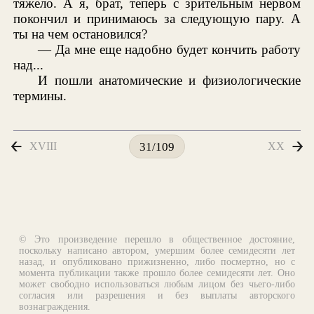
тяжело. А я, брат, теперь с зрительным нервом
покончил и принимаюсь за следующую пару. А
ты на чем остановился?
— Да мне еще надобно будет кончить работу
над...
И пошли анатомические и физиологические
термины.
XVIII
XX
31/109
© Это произведение перешло в общественное достояние,
поскольку написано автором, умершим более семидесяти лет
назад, и опубликовано прижизненно, либо посмертно, но с
момента публикации также прошло более семидесяти лет. Оно
может свободно использоваться любым лицом без чьего-либо
согласия или разрешения и без выплаты авторского
вознаграждения.