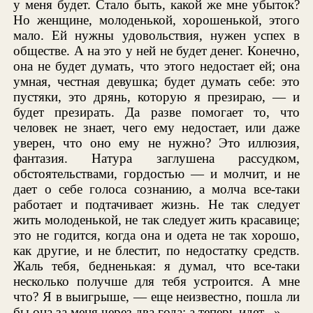
у меня будет. Стало быть, какой же мне убыток?
Но женщине, молоденькой, хорошенькой, этого
мало. Ей нужны удовольствия, нужен успех в
обществе. А на это у ней не будет денег. Конечно,
она не будет думать, что этого недостает ей; она
умная, честная девушка; будет думать себе: это
пустяки, это дрянь, которую я презираю, — и
будет презирать. Да разве помогает то, что
человек не знает, чего ему недостает, или даже
уверен, что оно ему не нужно? Это иллюзия,
фантазия. Натура заглушена рассудком,
обстоятельствами, гордостью — и молчит, и не
дает о себе голоса сознанию, а молча все-таки
работает и подтачивает жизнь. Не так следует
жить молоденькой, не так следует жить красавице;
это не годится, когда она и одета не так хорошо,
как другие, и не блестит, по недостатку средств.
Жаль тебя, бедненькая: я думал, что все-таки
несколько получше для тебя устроится. А мне
что? Я в выигрыше, — еще неизвестно, пошла ли
бы она за меня через два года; а теперь идет...»